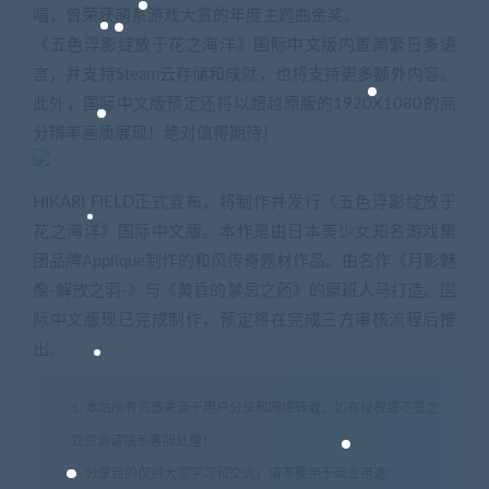
唱，曾荣获萌系游戏大赏的年度主题曲金奖。
《五色浮影绽放于花之海洋》国际中文版内置简繁日多语
言，并支持Steam云存储和成就，也将支持更多额外内容。
此外，国际中文版预定还将以超越原版的1920X1080的高
分辨率画质展现！绝对值得期待！
HIKARI FIELD正式宣布，将制作并发行《五色浮影绽放于
花之海洋》国际中文版。本作是由日本美少女知名游戏集
团品牌Applique制作的和风传奇题材作品。由名作《月影魅
像-解放之羽-》与《黄昏的禁忌之药》的原班人马打造。国
际中文版现已完成制作，预定将在完成三方审核流程后推
出。
1. 本站所有资源来源于用户分享和网络转载，如有侵权或不妥之
处资源请联系客服处理！
2. 分享目的仅供大家学习和交流，请不要用于商业用途!