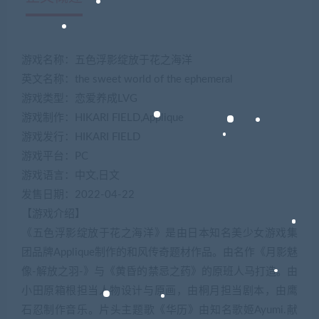
游戏名称：五色浮影绽放于花之海洋
英文名称：the sweet world of the ephemeral
游戏类型：恋爱养成LVG
游戏制作：HIKARI FIELD,Applique
游戏发行：HIKARI FIELD
游戏平台：PC
游戏语言：中文,日文
发售日期：2022-04-22
【游戏介绍】
《五色浮影绽放于花之海洋》是由日本知名美少女游戏集
团品牌Applique制作的和风传奇题材作品。由名作《月影魅
像-解放之羽-》与《黄昏的禁忌之药》的原班人马打造。由
小田原箱根担当人物设计与原画，由桐月担当剧本，由鹰
石忍制作音乐。片头主题歌《华历》由知名歌姬Ayumi.献