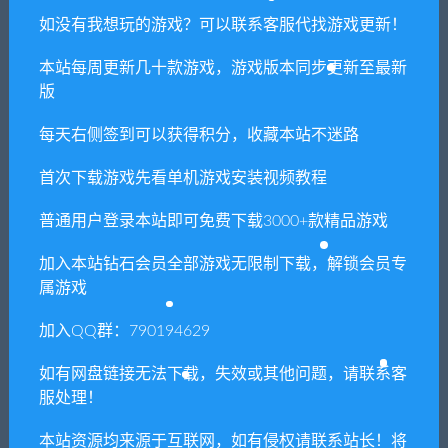
如没有我想玩的游戏？可以联系客服代找游戏更新！
你们有qq群吗怎么加入？
本站每周更新几十款游戏，游戏版本同步更新至最新
版
每天右侧签到可以获得积分，收藏本站不迷路
喜欢
0
分享到：
首次下载游戏先看单机游戏安装视频教程
普通用户登录本站即可免费下载3000+款精品游戏
上一篇
下一篇
毁灭工具/Instruments of
隐世神剑传（Build.8925528-
加入本站钻石会员全部游戏无限制下载，解锁会员专
Destruction（v0.117）
0.41-中文语音）
属游戏
加入QQ群：790194629
相关推荐
如有网盘链接无法下载，失效或其他问题，请联系客
服处理！
本站资源均来源于互联网，如有侵权请联系站长！将