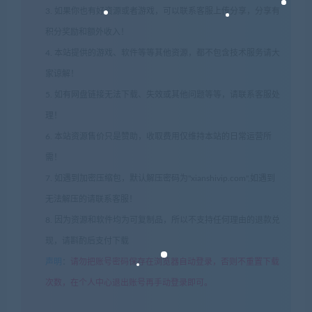
3. 如果你也有好资源或者游戏，可以联系客服上传分享，分享有
积分奖励和额外收入！
4. 本站提供的游戏、软件等等其他资源，都不包含技术服务请大
家谅解！
5. 如有网盘链接无法下载、失效或其他问题等等，请联系客服处
理！
6. 本站资源售价只是赞助，收取费用仅维持本站的日常运营所
需！
7. 如遇到加密压缩包，默认解压密码为"xianshivip.com",如遇到
无法解压的请联系客服！
8. 因为资源和软件均为可复制品，所以不支持任何理由的退款兑
现，请斟酌后支付下载
声明
：
请勿把账号密码保存在浏览器自动登录，否则不重置下载
次数，在个人中心退出账号再手动登录即可。