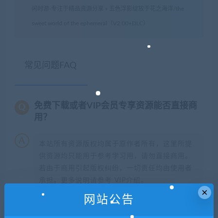
闲时游-专注于精品资源分享
»
五色浮影绽放于花之海洋/the
sweet world of the ephemeral（V2.00+DLC）
常见问题FAQ
免费下载或者VIP会员专享资源能否直接商
用？
本站所有资源版权均属于原作者所有，这里所提
供资源均只能用于参考学习用，请勿直接商用。
若由于商用引起版权纠纷，一切责任均由使用者
承担。更多说明请参考 VIP介绍。
×
网站公告
提示下载完但解压或打开不了？