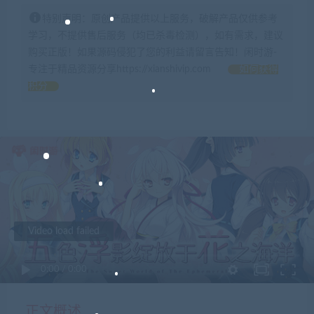
特别声明：原创产品提供以上服务，破解产品仅供参考
学习，不提供售后服务（均已杀毒检测），如有需求，建议
购买正版！如果源码侵犯了您的利益请留言告知！闲时游-
专注于精品资源分享https://xianshivip.com
如何获得
积分
Video load failed
0:00
/
0:00
正文概述