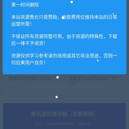
第一时间删除
本站资源售价只是赞助，收取费用仅维持本站的日常
运营所需！
邻居人妻NTR
镜头人生-模特写真馆/Photo
Studio Simulator
不保证所有资源完整可用，由于资源的特殊性，下载
后一律不予退货！
资源仅供学习参考请勿商用或其它非法用途，否则一
切后果用户自负！
暗黑破坏蛇/NecroWorm
大骗子/Great Deceiver（V1.
1.1）
单机游戏修改器（免费使用）
支持上万款单机游戏修改，功能强大。