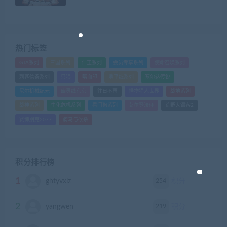
热门标签
GTA系列
三国系列
仁王系列
会员专享系列
使命召唤系列
刺客信条系列
只狼
嗜血印
地平线系列
塞尔达传说
尼尔机械纪元
幽灵线东京
往日不再
怪物猎人世界
战地系列
战神系列
生化危机系列
看门狗系列
艾尔登法环
荒野大镖客2
赛博朋克2077
骑马与砍杀
积分排行榜
1
254
ghtyvxlz
积分
2
219
yangwen
积分