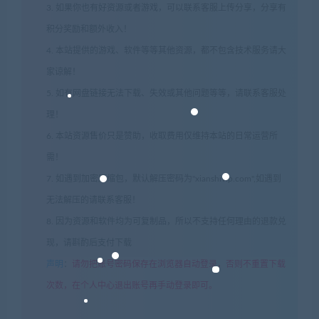
3. 如果你也有好资源或者游戏，可以联系客服上传分享，分享有
积分奖励和额外收入！
4. 本站提供的游戏、软件等等其他资源，都不包含技术服务请大
家谅解！
5. 如有网盘链接无法下载、失效或其他问题等等，请联系客服处
理！
6. 本站资源售价只是赞助，收取费用仅维持本站的日常运营所
需！
7. 如遇到加密压缩包，默认解压密码为"xianshivip.com",如遇到
无法解压的请联系客服！
8. 因为资源和软件均为可复制品，所以不支持任何理由的退款兑
现，请斟酌后支付下载
声明
：
请勿把账号密码保存在浏览器自动登录，否则不重置下载
次数，在个人中心退出账号再手动登录即可。