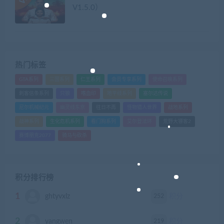
V1.5.0）
热门标签
GTA系列
三国系列
仁王系列
会员专享系列
使命召唤系列
刺客信条系列
只狼
嗜血印
地平线系列
塞尔达传说
尼尔机械纪元
幽灵线东京
往日不再
怪物猎人世界
战地系列
战神系列
生化危机系列
看门狗系列
艾尔登法环
荒野大镖客2
赛博朋克2077
骑马与砍杀
积分排行榜
1
252
ghtyvxlz
积分
2
219
yangwen
积分