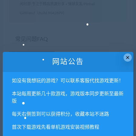
闲时游-专注于精品资源分享
»
弹球女友/Pinball
Girlfriend（Build.9042879）
常见问题FAQ
×
网站公告
免费下载或者VIP会员专享资源能否直接商
用？
如没有我想玩的游戏？可以联系客服代找游戏更新！
本站所有资源版权均属于原作者所有，这里所提
本站每周更新几十款游戏，游戏版本同步更新至最新
供资源均只能用于参考学习用，请勿直接商用。
版
若由于商用引起版权纠纷，一切责任均由使用者
承担。更多说明请参考 VIP介绍。
每天右侧签到可以获得积分，收藏本站不迷路
首次下载游戏先看单机游戏安装视频教程
提示下载完但解压或打开不了？