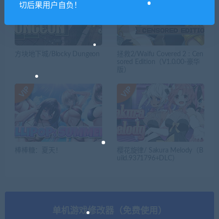
切后果用户自负！
方块地下城/Blocky Dungeon
拯救2/Waifu Covered 2 : Cen
sored Edition（V1.0.00-豪华
版）
棒棒糖：夏天！
樱花旋律/ Sakura Melody（B
uild.9371796+DLC）
单机游戏修改器（免费使用）