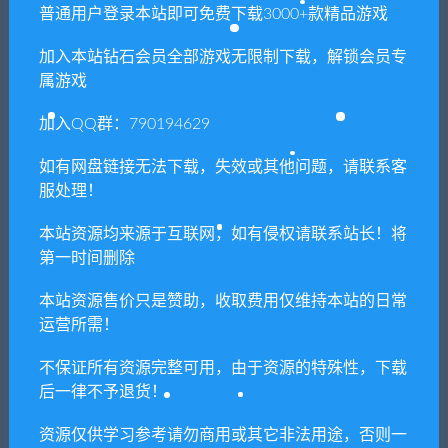
普通用户登录本站即可免费下载3000+款精品游戏
你们有qq群吗怎么加入？
加入本站钻石会员全部游戏无限制下载，解锁会员专
属游戏
加入QQ群：790194629
喜欢
0
分享到：
如有网盘链接无法下载，失效或其他问题，请联系客
服处理！
上一篇
下一篇
本站资源均来源于互联网，如有侵权请联系站长！将
窥视你的未来/The Future
DANGO!（Build.9108457）
第一时间删除
Youve Been Dreaming
Of（Build.8999241-1.0.1）
本站资源售价只是赞助，收取费用仅维持本站的日常
运营所需！
不保证所有资源完整可用，由于资源的特殊性，下载
相关推荐
后一律不予退货！
资源仅供学习参考请勿商用或其它非法用途，否则一