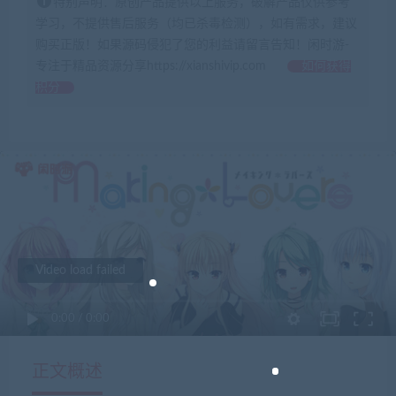
特别声明：原创产品提供以上服务，破解产品仅供参考
学习，不提供售后服务（均已杀毒检测），如有需求，建议
购买正版！如果源码侵犯了您的利益请留言告知！闲时游-
专注于精品资源分享https://xianshivip.com
如何获得
积分
Video load failed
0:00
/
0:00
正文概述