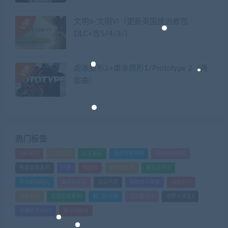
文明6-文明VI（更新英国统治者包
DLC+含5/4/3/）
虐杀原形2+虐杀原形1/Prototype 2（两
部曲）
热门标签
GTA系列
三国系列
仁王系列
会员专享系列
使命召唤系列
刺客信条系列
只狼
嗜血印
地平线系列
塞尔达传说
尼尔机械纪元
幽灵线东京
往日不再
怪物猎人世界
战地系列
战神系列
生化危机系列
看门狗系列
艾尔登法环
荒野大镖客2
赛博朋克2077
骑马与砍杀