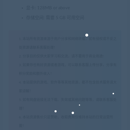
显卡: 128MB or above
存储空间: 需要 5 GB 可用空间
1. 本站所有资源来源于用户分享和网络转载，如有侵权或不妥之
处资源请联系客服处理！
2. 分享目的仅供大家学习和交流，请不要用于商业用途!
3. 如果你也有好资源或者游戏，可以联系客服上传分享，分享有
积分奖励和额外收入！
4. 本站提供的游戏、软件等等其他资源，都不包含技术服务请大
家谅解！
5. 如有网盘链接无法下载、失效或其他问题等等，请联系客服处
理！
6. 本站资源售价只是赞助，收取费用仅维持本站的日常运营所
需！