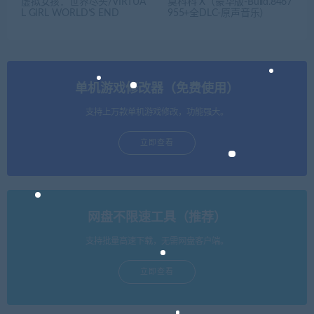
虚拟女孩：世界尽头/VIRTUA
莫科科 X（豪华版-Build.8467
L GIRL WORLD’S END
955+全DLC-原声音乐）
单机游戏修改器（免费使用）
支持上万款单机游戏修改，功能强大。
立即查看
网盘不限速工具（推荐）
支持批量高速下载，无需网盘客户端。
立即查看