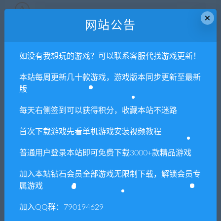
本站所有资源版权均属于原作者所有，这里所提
×
网站公告
供资源均只能用于参考学习用，请勿直接商用。
若由于商用引起版权纠纷，一切责任均由使用者
承担。更多说明请参考 VIP介绍。
如没有我想玩的游戏？可以联系客服代找游戏更新！
本站每周更新几十款游戏，游戏版本同步更新至最新
提示下载完但解压或打开不了？
版
你们有qq群吗怎么加入？
每天右侧签到可以获得积分，收藏本站不迷路
首次下载游戏先看单机游戏安装视频教程
普通用户登录本站即可免费下载3000+款精品游戏
喜欢
0
分享到：
加入本站钻石会员全部游戏无限制下载，解锁会员专
属游戏
上一篇
下一篇
加入QQ群：790194629
锋芒录
街头霸王X铁拳/Street Fighter