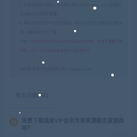
7. 如遇到加密压缩包，默认解压密码为"xianshivip.com",如遇到
无法解压的请联系客服！
8. 因为资源和软件均为可复制品，所以不支持任何理由的退款兑
现，请斟酌后支付下载
声明
：
请勿把账号密码保存在浏览器自动登录，否则不重置下载
次数，在个人中心退出账号再手动登录即可。
闲时游-专注于精品资源分享
»
Making Lovers
常见问题FAQ
免费下载或者VIP会员专享资源能否直接商
用？