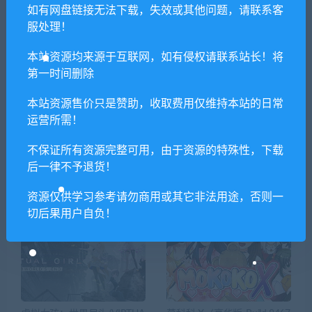
X Tekken（全DCL V1.08）
如有网盘链接无法下载，失效或其他问题，请联系客
服处理！
本站资源均来源于互联网，如有侵权请联系站长！将
相关推荐
第一时间删除
本站资源售价只是赞助，收取费用仅维持本站的日常
运营所需！
不保证所有资源完整可用，由于资源的特殊性，下载
后一律不予退货！
阿兰萨编年史一夏之花/Fleeti
候鸟+中文语音
资源仅供学习参考请勿商用或其它非法用途，否则一
ng Iris（V1.03）
切后果用户自负！