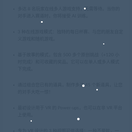
多达 8 名玩家在线多人游戏支持，无需等待。当你的
对手进入赛道时，你将接受 AI 训练。
3 种在线游戏模式：独特的每日杯赛、与您的朋友自定
义游戏和随机游戏。
基于故事的模式，包含 500 多个原创挑战（+120 小
时完成）和可收藏的奖品。它可以在单人或多人模式
下完成。
通过组合您已有的道具，制作多达 45 个新道具，让您
的对手大吃一惊！
最初设计用于 VR 的 Power-ups，也可以在非 VR 平台
上使用。
专为 VR 设计的 3 种视图可供选择：一种不晕眩，一