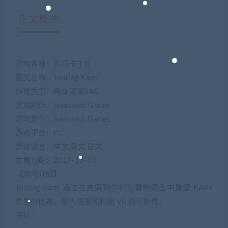
正文概述
游戏名称：巡回卡丁车
英文名称：Touring Karts
游戏类型：赛车竞速RAC
游戏制作：Ivanovich Games
游戏发行：Ivanovich Games
游戏平台：PC
游戏语言：中文,英文,日文
发售日期：2019-12-13
【游戏介绍】
Touring Karts 通过在充满动作和惊喜的混乱中重塑 KART
类型的比赛，最大限度地利用 VR 的可能性。
特征：