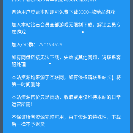
处资源请联系客服处理！
2. 分享目的仅供大家学习和交流，请不要用于商业用途!
普通用户登录本站即可免费下载3000+款精品游戏
3. 如果你也有好资源或者游戏，可以联系客服上传分享，分享有
加入本站钻石会员全部游戏无限制下载，解锁会员专
积分奖励和额外收入！
属游戏
4. 本站提供的游戏、软件等等其他资源，都不包含技术服务请大
加入QQ群：790194629
家谅解！
5. 如有网盘链接无法下载、失效或其他问题等等，请联系客服处
如有网盘链接无法下载，失效或其他问题，请联系客
理！
服处理！
6. 本站资源售价只是赞助，收取费用仅维持本站的日常运营所
本站资源均来源于互联网，如有侵权请联系站长！将
需！
第一时间删除
7. 如遇到加密压缩包，默认解压密码为"xianshivip.com",如遇到
本站资源售价只是赞助，收取费用仅维持本站的日常
无法解压的请联系客服！
运营所需！
8. 因为资源和软件均为可复制品，所以不支持任何理由的退款兑
不保证所有资源完整可用，由于资源的特殊性，下载
现，请斟酌后支付下载
后一律不予退货！
声明
：
请勿把账号密码保存在浏览器自动登录，否则不重置下载