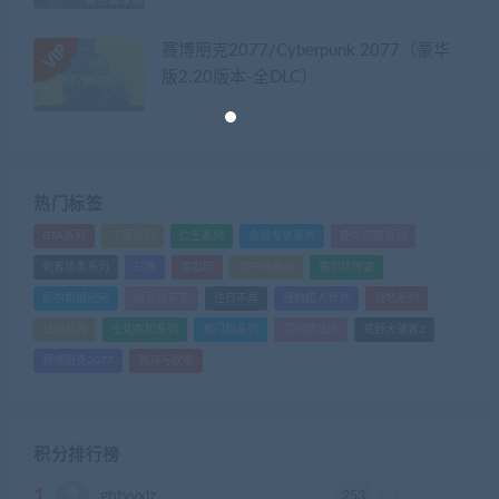
赛博朋克2077/Cyberpunk 2077（豪华
版2.20版本-全DLC）
热门标签
GTA系列
三国系列
仁王系列
会员专享系列
使命召唤系列
刺客信条系列
只狼
嗜血印
地平线系列
塞尔达传说
尼尔机械纪元
幽灵线东京
往日不再
怪物猎人世界
战地系列
战神系列
生化危机系列
看门狗系列
艾尔登法环
荒野大镖客2
赛博朋克2077
骑马与砍杀
积分排行榜
1
253
ghtyvxlz
积分