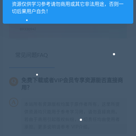
次数，在个人中心退出账号再手动登录即可。
资源仅供学习参考请勿商用或其它非法用途，否则一
切后果用户自负！
闲时游-专注于精品资源分享
»
巡回卡丁车/Touring Karts（Build
8933094）
常见问题FAQ
免费下载或者VIP会员专享资源能否直接商
用？
本站所有资源版权均属于原作者所有，这里所提
供资源均只能用于参考学习用，请勿直接商用。
若由于商用引起版权纠纷，一切责任均由使用者
承担。更多说明请参考 VIP介绍。