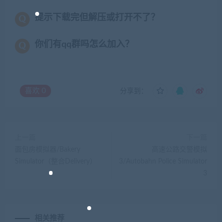
提示下载完但解压或打开不了？
你们有qq群吗怎么加入？
喜欢
0
分享到：
上一篇
下一篇
面包房模拟器/Bakery
高速公路交警模拟
Simulator（整合Delivery）
3/Autobahn Police Simulator
3
相关推荐