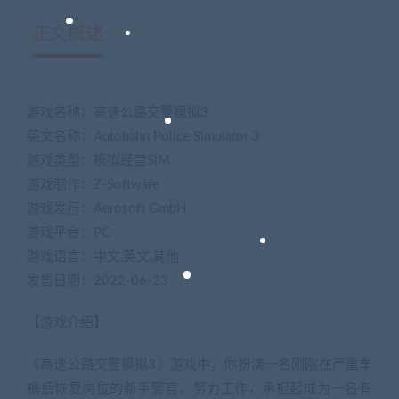
正文概述
游戏名称：高速公路交警模拟3
英文名称：Autobahn Police Simulator 3
游戏类型：模拟经营SIM
游戏制作：Z-Software
游戏发行：Aerosoft GmbH
游戏平台：PC
游戏语言：中文,英文,其他
发售日期：2022-06-23
【游戏介绍】
《高速公路交警模拟3》游戏中，你扮演一名刚刚在严重车
祸后恢复岗位的新手警官。努力工作，承担起成为一名有