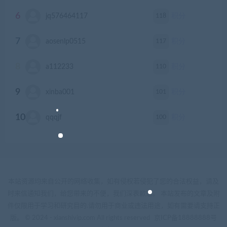
6
118
jq576464117
积分
7
117
aosenlp0515
积分
8
110
a112233
积分
9
101
xinba001
积分
10
100
qqqjf
积分
本站资源均来自公开的网络收集，如有侵权若侵犯了您的合法权益，请及
时来信通知我们，给您带来的不便，我们深表歉意。 本站发布的文章及附
件仅限用于学习和研究目的.请勿用于商业或违法用途，如有需要请支持正
版。 © 2024 - xianshivip.com All rights reserved
京ICP备18888888号