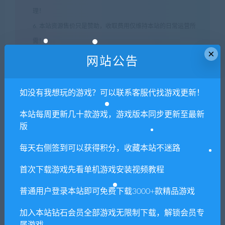
理！
6. 本站资源售价只是赞助，收取费用仅维持本站的日常运营所
需！
×
7. 如遇到加密压缩包，默认解压密码为"xianshivip.com",如遇到
网站公告
无法解压的请联系客服！
8. 因为资源和软件均为可复制品，所以不支持任何理由的退款兑
如没有我想玩的游戏？可以联系客服代找游戏更新！
现，请斟酌后支付下载
本站每周更新几十款游戏，游戏版本同步更新至最新
声明
：
请勿把账号密码保存在浏览器自动登录，否则不重置下载
版
次数，在个人中心退出账号再手动登录即可。
每天右侧签到可以获得积分，收藏本站不迷路
闲时游-专注于精品资源分享
»
高速公路交警模拟3/Autobahn
首次下载游戏先看单机游戏安装视频教程
Police Simulator 3
普通用户登录本站即可免费下载3000+款精品游戏
加入本站钻石会员全部游戏无限制下载，解锁会员专
常见问题FAQ
属游戏