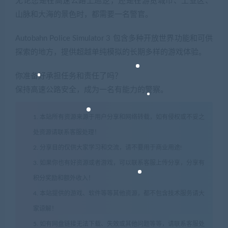
无论您是在高速公路上巡逻，还是在游览城市、工业区、
山脉和大海的景色时，都需要一名警官。
Autobahn Police Simulator 3 包含多种开放世界功能和可供
探索的地方，提供超越单纯模拟的长期多样的游戏体验。
你准备好承担任务和责任了吗？
保持高速公路安全，成为一名有能力的警察。
1. 本站所有资源来源于用户分享和网络转载，如有侵权或不妥之
处资源请联系客服处理！
2. 分享目的仅供大家学习和交流，请不要用于商业用途!
3. 如果你也有好资源或者游戏，可以联系客服上传分享，分享有
积分奖励和额外收入！
4. 本站提供的游戏、软件等等其他资源，都不包含技术服务请大
家谅解！
5. 如有网盘链接无法下载、失效或其他问题等等，请联系客服处