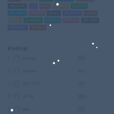
刺客信条系列
只狼
嗜血印
地平线系列
塞尔达传说
尼尔机械纪元
幽灵线东京
往日不再
怪物猎人世界
战地系列
战神系列
生化危机系列
看门狗系列
艾尔登法环
荒野大镖客2
赛博朋克2077
骑马与砍杀
积分排行榜
1
252
ghtyvxlz
积分
2
219
yangwen
积分
3
187
Z8574726
积分
4
182
xf97jsj
积分
5
153
gdlx
积分