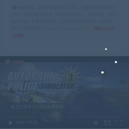
特别声明：原创产品提供以上服务，破解产品仅供参考
学习，不提供售后服务（均已杀毒检测），如有需求，建议
购买正版！如果源码侵犯了您的利益请留言告知！闲时游-
专注于精品资源分享https://xianshivip.com
如何获得
积分
您已获得当前视频观看权限
0:00
/
01:32