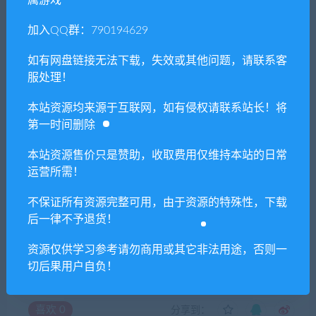
加入QQ群：790194629
免费下载或者VIP会员专享资源能否直接商
如有网盘链接无法下载，失效或其他问题，请联系客
用？
服处理！
本站资源均来源于互联网，如有侵权请联系站长！将
本站所有资源版权均属于原作者所有，这里所提
第一时间删除
供资源均只能用于参考学习用，请勿直接商用。
若由于商用引起版权纠纷，一切责任均由使用者
本站资源售价只是赞助，收取费用仅维持本站的日常
承担。更多说明请参考 VIP介绍。
运营所需！
不保证所有资源完整可用，由于资源的特殊性，下载
提示下载完但解压或打开不了？
后一律不予退货！
你们有qq群吗怎么加入？
资源仅供学习参考请勿商用或其它非法用途，否则一
切后果用户自负！
喜欢
0
分享到：