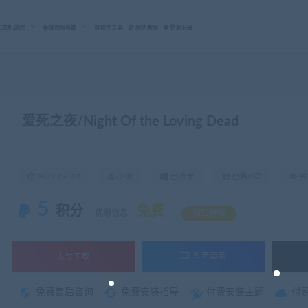
C单机游戏
游戏服务端
软件工具
网站教程
更新记录
爱死之夜/Night Of the Loving Dead
2022-06-27
小编
已收录
已售0次
关
5
积分
免费
优惠信息:
钻石特权
支付下载
暂无演示
免费售后咨询
免费安装指导
付费安装主题
付