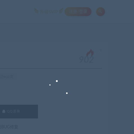
注册/登录
升级SVIP
。
902
注902次
QQ咨询
费BUG修复