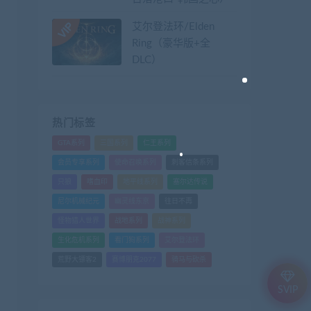
艾尔登法环/Elden
Ring（豪华版+全
DLC）
热门标签
GTA系列
三国系列
仁王系列
会员专享系列
使命召唤系列
刺客信条系列
只狼
嗜血印
地平线系列
塞尔达传说
尼尔机械纪元
幽灵线东京
往日不再
怪物猎人世界
战地系列
战神系列
生化危机系列
看门狗系列
艾尔登法环
荒野大镖客2
赛博朋克2077
骑马与砍杀
SVIP