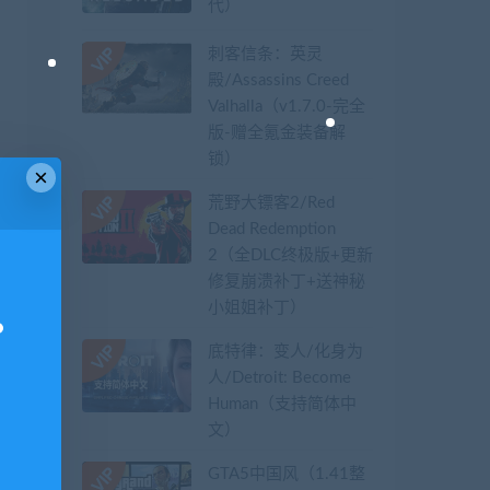
代）
刺客信条：英灵
殿/Assassins Creed
Valhalla（v1.7.0-完全
版-赠全氪金装备解
锁）​
×
荒野大镖客2/Red
Dead Redemption
2（全DLC终极版+更新
修复崩溃补丁+送神秘
小姐姐补丁）
底特律：变人/化身为
人/Detroit: Become
Human（支持简体中
文）
GTA5中国风（1.41整