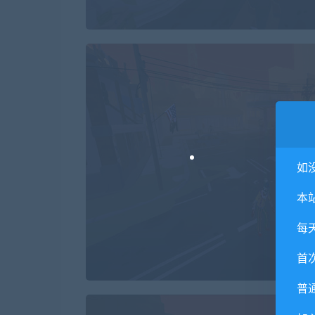
如
本
每
首
普