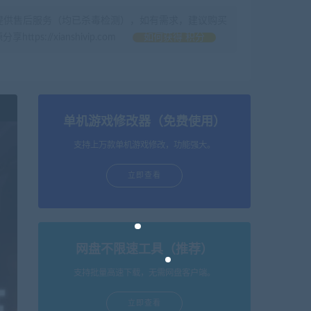
提供售后服务（均已杀毒检测），如有需求，建议购买
//xianshivip.com
如何获得 积分
单机游戏修改器（免费使用）
支持上万款单机游戏修改，功能强大。
立即查看
网盘不限速工具（推荐）
支持批量高速下载，无需网盘客户端。
立即查看