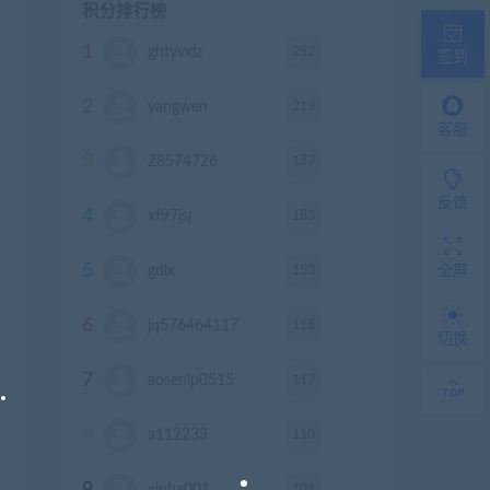
积分排行榜
1
252
ghtyvxlz
积分
签到
2
219
yangwen
积分
客服
3
187
Z8574726
积分
反馈
4
183
xf97jsj
积分
5
153
gdlx
积分
全屏
6
118
jq576464117
积分
切换
7
117
aosenlp0515
积分
8
110
a112233
积分
9
101
xinba001
积分