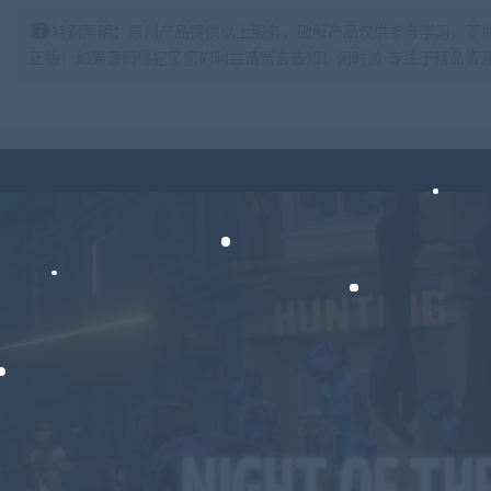
特别声明：原创产品提供以上服务，破解产品仅供参考学习，不
正版！如果源码侵犯了您的利益请留言告知！闲时游-专注于精品资源分享https: