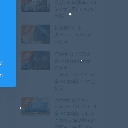
合版1300辆真车+183
位美女与英雄+200%
存档）
刺客信条7：起
源/Assassins Creed
Origins
怪物猎人：世界-冰
原/Monster Hunter
货！
World:
Iceborne（V15.11.01-
负！
全DLC豪华版+世界定
制版）
城市天际线/Cities:
Skylines（V1.15.1-F4
全DLC豪华版-现代交
通网络-火车站地铁站-
日落港口-韩国之心）