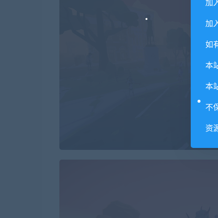
加
加入
如
本
本
不
资