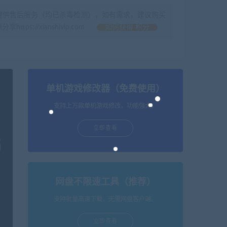
提供售后服务（均已杀毒检测），如有需求，建议购买
//xianshivip.com
如何获得 积分
单机游戏修改器（免费使用）
支持上万款单机游戏修改，功能强大。
立即查看
网盘不限速工具（推荐）
支持批量高速下载，无需网盘客户端。
立即查看