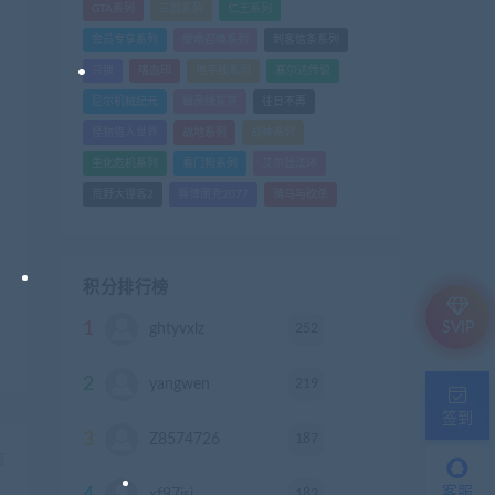
GTA系列
三国系列
仁王系列
会员专享系列
使命召唤系列
刺客信条系列
只狼
嗜血印
地平线系列
塞尔达传说
尼尔机械纪元
幽灵线东京
往日不再
怪物猎人世界
战地系列
战神系列
生化危机系列
看门狗系列
艾尔登法环
荒野大镖客2
赛博朋克2077
骑马与砍杀
积分排行榜
1
SVIP
252
ghtyvxlz
积分
2
219
yangwen
积分
签到
3
187
Z8574726
积分
篇
）
客服
183