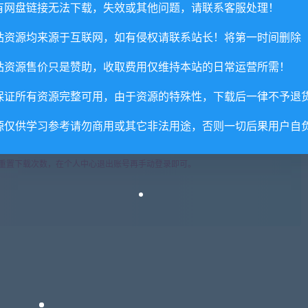
有网盘链接无法下载，失效或其他问题，请联系客服处理！
!
站资源均来源于互联网，如有侵权请联系站长！将第一时间删除
享，分享有积分奖励和额外收入！
术服务请大家谅解！
站资源售价只是赞助，收取费用仅维持本站的日常运营所需！
联系客服处理！
保证所有资源完整可用，由于资源的特殊性，下载后一律不予退
常运营所需！
com",如遇到无法解压的请联系客服！
源仅供学习参考请勿商用或其它非法用途，否则一切后果用户自
由的退款兑现，请斟酌后支付下载
重置下载次数，在个人中心退出账号再手动登录即可。