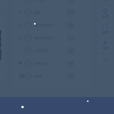
4
xf97jsj
积分
5
153
gdlx
积分
反馈
6
118
jq576464117
积分
全屏
7
117
aosenlp0515
积分
切换
8
110
a112233
积分
9
101
xinba001
积分
t
10
100
qqqjf
积分