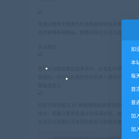
先通过楼层平面图与任务简报来研拟方案与制定
战术梯等各种物品。特警组单位也可以选择招募
多元模式
如
本
您可以与好友体验战术合作，在混乱中建立起秩序
每
锐团队，也可以在激烈无比的多人游戏中对抗恶
智能自定义
首
普
玩家可使用超过 60 种独特物品来面对各种情
组合，将能让警员在战斗中深具优势。或者您也
加
员也可以利用队伍专用的标章与制服来展现各单
加入
1. 本站所有资源来源于用户分享和网络转载，如有侵