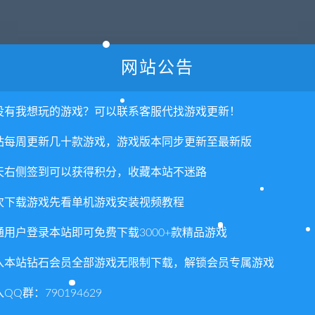
战略，接着再实时执行任务。警员可以选择装备防弹盾、撞门锤、
网站公告
擅于处理不同情境的人员，例如狙击小队与谈判专家。
没有我想玩的游戏？可以联系客服代找游戏更新！
站每周更新几十款游戏，游戏版本同步更新至最新版
，或在拥有丰富剧情的单人战役中率领由 AI 特警组成员组成的精
天右侧签到可以获得积分，收藏本站不迷路
棍组织。
次下载游戏先看单机游戏安装视频教程
通用户登录本站即可免费下载3000+款精品游戏
境。若能搭配出最适合的武器光学、枪口改造、弹匣种类与前握把改装
能牺牲敏捷度，整备装甲与重型护甲来避开被一枪毙命的惨况。警
入本站钻石会员全部游戏无限制下载，解锁会员专属游戏
位的独特风格。
QQ群：790194629
权或不妥之处资源请联系客服处理！