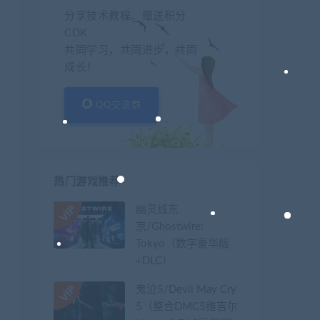
分享技术教程、赠送积分
CDK
共同学习，共同进步，共同
成长！
QQ交流群
热门游戏推荐
幽灵线东
京/Ghostwire:
Tokyo（数字豪华版
+DLC）
鬼泣5/Devil May Cry
5（整合DMC5维吉尔