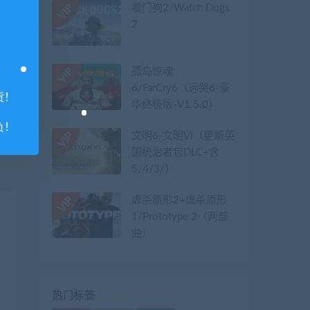
看门狗2/Watch Dogs
2
孤岛惊魂
6/FarCry6（远哭6-豪
货！
华终极版-V1.5.0）
负！
文明6-文明VI（更新英
国统治者包DLC+含
5/4/3/）
虐杀原形2+虐杀原形
1/Prototype 2（两部
曲）
热门标签