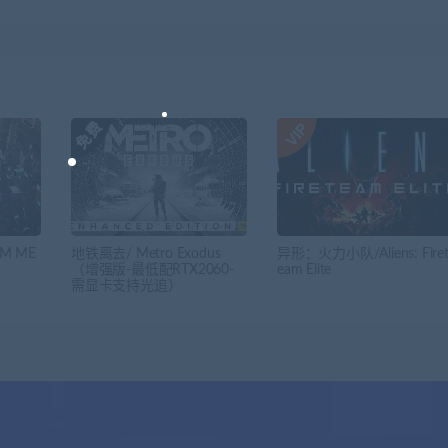
M ME
地铁离去/ Metro Exodus
异形：火力小队/Aliens: Fire
（增强版-最低配RTX2060-
eam Elite
需显卡支持光追）