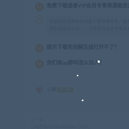
免费下载或者VIP会员专享资源能
本站所有资源版权均属于原作者所有，这
用引起版权纠纷，一切责任均由使用者承担
提示下载完但解压或打开不了？
你们有qq群吗怎么加入？
小编
钻石
上一篇
云端牧场/Cloud Meadow（V1.4）