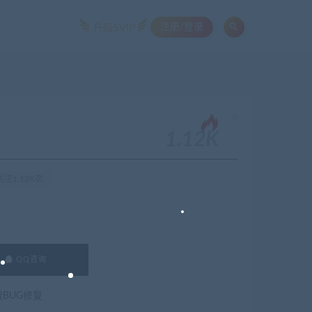
注册/登录
升级SVIP
。
1.12K
注1.12K次
QQ咨询
费BUG修复