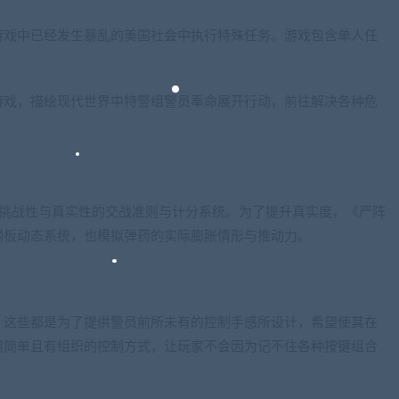
游戏中已经发生暴乱的美国社会中执行特殊任务。游戏包含单人任
游戏，描绘现代世界中特警组警员奉命展开行动，前往解决各种危
以制作出兼具挑战性与真实性的交战准则与计分系统。为了提升真实度，《严阵
钢板动态系统，也模拟弹药的实际膨胀情形与推动力。
，这些都是为了提供警员前所未有的控制手感所设计，希望使其在
用简单且有组织的控制方式，让玩家不会因为记不住各种按键组合