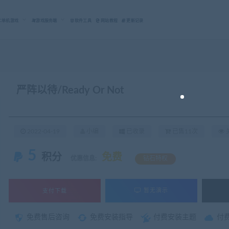
C单机游戏
游戏服务端
软件工具
网站教程
更新记录
严阵以待/Ready Or Not
2022-04-19
小编
已收录
已售11次
关
5
积分
免费
优惠信息:
钻石特权
支付下载
暂无演示
免费售后咨询
免费安装指导
付费安装主题
付