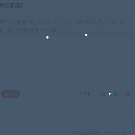
否直接商用？
里所提供资源均只能用于参考学习用，请勿直接商用。若由于商
。更多说明请参考 VIP介绍。
喜欢
0
分享到：
下一
熠熠星光魔物娘（Build.7753606