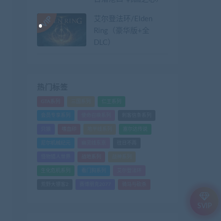
艾尔登法环/Elden
Ring（豪华版+全
DLC）
热门标签
GTA系列
三国系列
仁王系列
会员专享系列
使命召唤系列
刺客信条系列
只狼
嗜血印
地平线系列
塞尔达传说
尼尔机械纪元
幽灵线东京
往日不再
怪物猎人世界
战地系列
战神系列
生化危机系列
看门狗系列
艾尔登法环
荒野大镖客2
赛博朋克2077
骑马与砍杀
SVIP