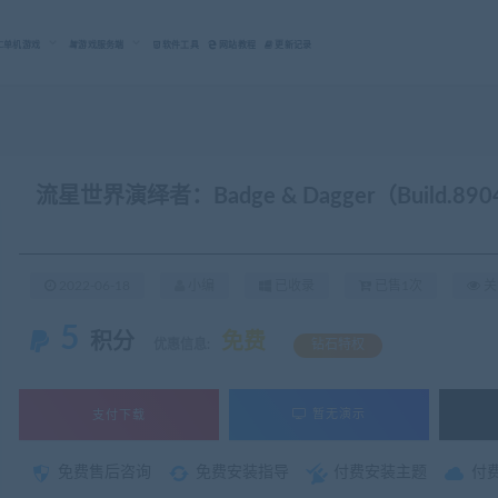
C单机游戏
游戏服务端
软件工具
网站教程
更新记录
流星世界演绎者：Badge & Dagger（Build.8904
2022-06-18
小编
已收录
已售1次
关
5
积分
免费
优惠信息:
钻石特权
支付下载
暂无演示
免费售后咨询
免费安装指导
付费安装主题
付