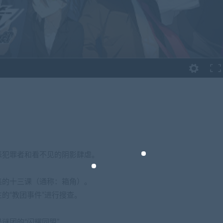
恶犯罪者和看不见的阴影肆虐。
集的十三课（通称：箱角）。
的“教团事件”进行搜查。
。
谜团的“闪耀同盟”。