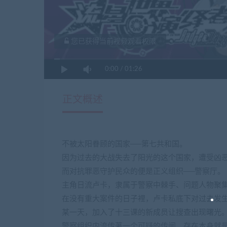
您已获得当前视频观看权限
0:00
/
01:26
正文概述
不被太阳眷顾的国家──第七共和国。
因为过去的大战失去了阳光的这个国家，遭受凶
而对抗罪恶守护民众的便是正义组织──警察厅。
主角日流卢卡，隶属于警察中棘手、问题人物聚
在没有重大案件的日子裡，卢卡私底下对过去发生
某一天，加入了十三课的新成员让搜查出现曙光
警察组织内流传著一个可疑的传闻，存在本身就是