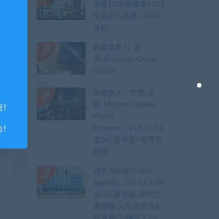
合版1300辆真车+183
位美女与英雄+200%
存档）
刺客信条7：起
源/Assassins Creed
Origins
怪物猎人：世界-冰
原/Monster Hunter
货！
World:
Iceborne（V15.11.01-
负！
全DLC豪华版+世界定
制版）
城市天际线/Cities:
Skylines（V1.15.1-F4
全DLC豪华版-现代交
通网络-火车站地铁站-
日落港口-韩国之心）