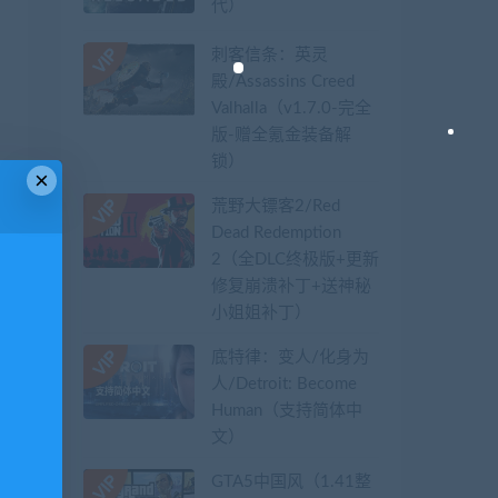
代）
刺客信条：英灵
殿/Assassins Creed
Valhalla（v1.7.0-完全
版-赠全氪金装备解
锁）​
×
荒野大镖客2/Red
Dead Redemption
2（全DLC终极版+更新
修复崩溃补丁+送神秘
小姐姐补丁）
底特律：变人/化身为
人/Detroit: Become
Human（支持简体中
文）
GTA5中国风（1.41整