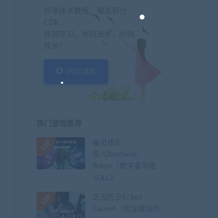
分享技术教程、赠送积分
CDK
共同学习，共同进步，共同
成长！
QQ交流群
热门游戏推荐
幽灵线东
京/Ghostwire:
Tokyo（数字豪华版
+DLC）
正当防卫4/Just
Cause4（完全版含历