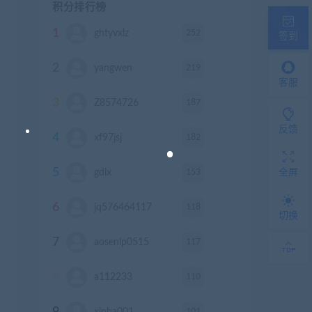
积分排行榜
1
252
ghtyvxlz
积分
签到
2
219
yangwen
积分
客服
3
187
Z8574726
积分
反馈
4
182
xf97jsj
积分
5
153
gdlx
积分
全屏
6
118
jq576464117
积分
切换
7
117
aosenlp0515
积分
8
110
a112233
积分
9
101
xinba001
积分