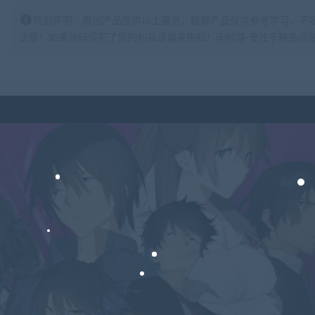
特别声明：原创产品提供以上服务，破解产品仅供参考学习，不
正版！如果源码侵犯了您的利益请留言告知！闲时游-专注于精品资源分享https: