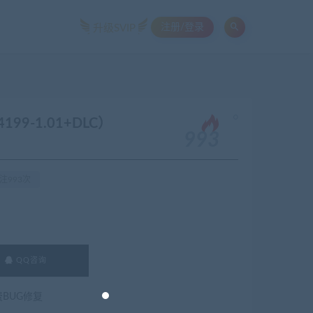
注册/登录
升级SVIP
。
199-1.01+DLC）
993
注993次
QQ咨询
费BUG修复