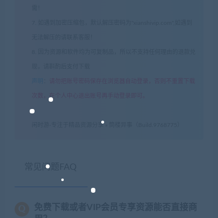
需！
7. 如遇到加密压缩包，默认解压密码为"xianshivip.com",如遇到
无法解压的请联系客服！
8. 因为资源和软件均为可复制品，所以不支持任何理由的退款兑
现，请斟酌后支付下载
声明
：
请勿把账号密码保存在浏览器自动登录，否则不重置下载
次数，在个人中心退出账号再手动登录即可。
闲时游-专注于精品资源分享
»
筒楼异事（Build.9768775）
常见问题FAQ
免费下载或者VIP会员专享资源能否直接商