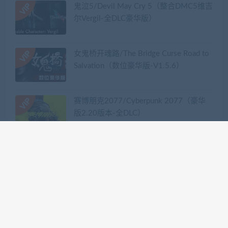
鬼泣5/Devil May Cry 5（整合DMC5维吉
尔Vergil-全DLC豪华版）
女鬼桥开魂路/The Bridge Curse Road to
Salvation（数位豪华版-V1.5.6）
赛博朋克2077/Cyberpunk 2077（豪华
版2.20版本-全DLC）
热门标签
GTA系列
三国系列
仁王系列
会员专享系列
使命召唤系列
刺客信条系列
只狼
嗜血印
地平线系列
塞尔达传说
尼尔机械纪元
幽灵线东京
往日不再
怪物猎人世界
战地系列