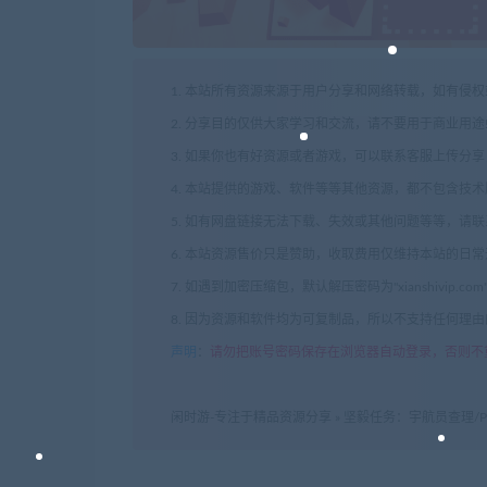
1. 本站所有资源来源于用户分享和网络转载，如有侵
2. 分享目的仅供大家学习和交流，请不要用于商业用途
3. 如果你也有好资源或者游戏，可以联系客服上传分
4. 本站提供的游戏、软件等等其他资源，都不包含技
5. 如有网盘链接无法下载、失效或其他问题等等，请
6. 本站资源售价只是赞助，收取费用仅维持本站的日
7. 如遇到加密压缩包，默认解压密码为"xianshivip.
8. 因为资源和软件均为可复制品，所以不支持任何理
声明
：
请勿把账号密码保存在浏览器自动登录，否则不
闲时游-专注于精品资源分享
»
坚毅任务：宇航员查理/Persever