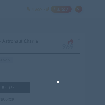
注册/登录
升级SVIP
。
tronaut Charlie
969
注969次
QQ咨询
费BUG修复