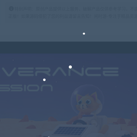
特别声明：原创产品提供以上服务，破解产品仅供参考学习，不
正版！如果源码侵犯了您的利益请留言告知！闲时游-专注于精品资源分享https: