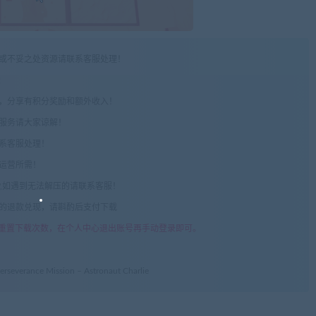
权或不妥之处资源请联系客服处理！
!
享，分享有积分奖励和额外收入！
术服务请大家谅解！
联系客服处理！
常运营所需！
com",如遇到无法解压的请联系客服！
由的退款兑现，请斟酌后支付下载
重置下载次数，在个人中心退出账号再手动登录即可。
ance Mission – Astronaut Charlie