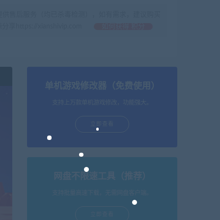
提供售后服务（均已杀毒检测），如有需求，建议购买
//xianshivip.com
如何获得 积分
单机游戏修改器（免费使用）
支持上万款单机游戏修改，功能强大。
立即查看
网盘不限速工具（推荐）
支持批量高速下载，无需网盘客户端。
立即查看