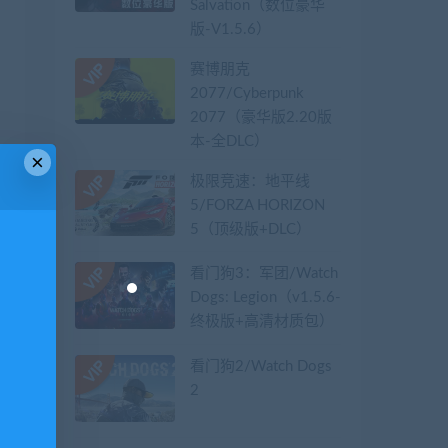
Salvation（数位豪华
版-V1.5.6）
赛博朋克
2077/Cyberpunk
2077（豪华版2.20版
本-全DLC）
×
极限竞速：地平线
5/FORZA HORIZON
5（顶级版+DLC）
看门狗3：军团/Watch
Dogs: Legion（v1.5.6-
终极版+高清材质包）
看门狗2/Watch Dogs
2