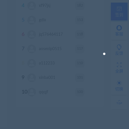
4
182
xf97jsj
积分
签到
5
153
gdlx
积分
6
118
客服
jq576464117
积分
7
117
aosenlp0515
积分
反馈
8
110
a112233
积分
全屏
9
101
xinba001
积分
切换
10
100
qqqjf
积分