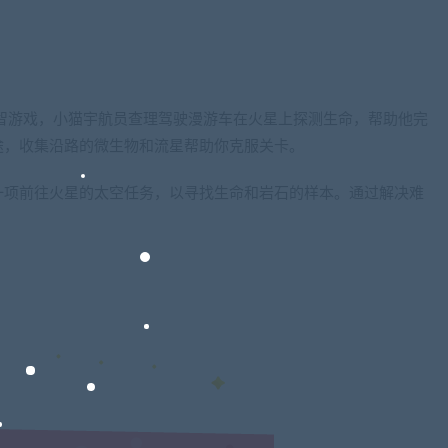
智游戏，小猫宇航员查理驾驶漫游车在火星上探测生命，帮助他完
途，收集沿路的微生物和流星帮助你克服关卡。
一项前往火星的太空任务，以寻找生命和岩石的样本。通过解决难