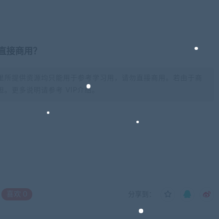
否直接商用？
里所提供资源均只能用于参考学习用，请勿直接商用。若由于商
。更多说明请参考 VIP介绍。
喜欢
0
分享到：