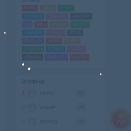
GTA系列
三国系列
仁王系列
会员专享系列
使命召唤系列
刺客信条系列
只狼
嗜血印
地平线系列
塞尔达传说
尼尔机械纪元
幽灵线东京
往日不再
怪物猎人世界
战地系列
战神系列
生化危机系列
看门狗系列
艾尔登法环
荒野大镖客2
赛博朋克2077
骑马与砍杀
积分排行榜
1
252
ghtyvxlz
积分
2
219
yangwen
积分
3
187
Z8574726
积分
SVIP