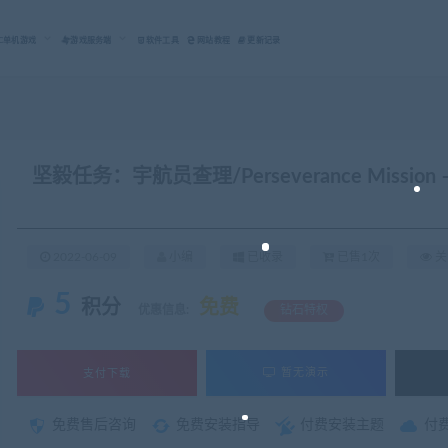
C单机游戏
游戏服务端
软件工具
网站教程
更新记录
坚毅任务：宇航员查理/Perseverance Mission – As
2022-06-09
小编
已收录
已售1次
关
5
积分
免费
优惠信息:
钻石特权
支付下载
暂无演示
免费售后咨询
免费安装指导
付费安装主题
付