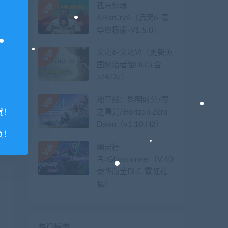
孤岛惊魂
6/FarCry6（远哭6-豪
华终极版-V1.5.0）
文明6-文明VI（更新英
国统治者包DLC+含
5/4/3/）
地平线：黎明时分/零
之曙光/Horizon Zero
货！
Dawn（v1.10.H2）
负！
幽灵行
者/Ghostrunner（V.40079626-
豪华版全DLC-霓虹礼
包）
热门标签