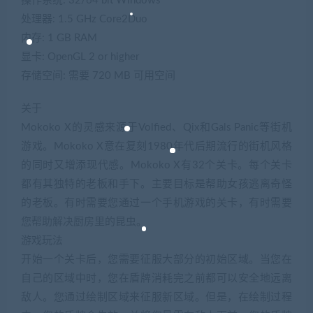
操作系统: 32/64 bit Windows
处理器: 1.5 GHz Core2Duo
内存: 1 GB RAM
显卡: OpenGL 2 or higher
存储空间: 需要 720 MB 可用空间
关于
Mokoko X的灵感来源于Volfied、Qix和Gals Panic等街机
游戏。Mokoko X意在复刻1980年代后期流行的街机风格
的同时又增添现代感。Mokoko X有32个关卡。每个关卡
都有其独特的老板和手下。主要目标是帮助女孩逃离奇怪
的老板。有时需要您通过一个手机游戏的关卡，有时需要
您帮助解决厨房里的昆虫。
游戏玩法
开始一个关卡后，您需要征服大部分的初始区域。当您在
自己的区域中时，您在盾牌消耗完之前都可以安全地远离
敌人。您通过绘制区域来征服新区域。但是，在绘制过程