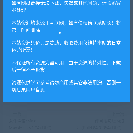
本站所有资源版权均属于原作者所有，这里所提
如有网盘链接无法下载，失效或其他问题，请联系客
供资源均只能用于参考学习用，请勿直接商用。
服处理！
若由于商用引起版权纠纷，一切责任均由使用者
本站资源均来源于互联网，如有侵权请联系站长！将
承担。更多说明请参考 VIP介绍。
第一时间删除
提示下载完但解压或打开不了？
本站资源售价只是赞助，收取费用仅维持本站的日常
运营所需！
你们有qq群吗怎么加入？
不保证所有资源完整可用，由于资源的特殊性，下载
后一律不予退货！
资源仅供学习参考请勿商用或其它非法用途，否则一
喜欢
0
分享到：
切后果用户自负！
上一篇
下一篇
女仆洋馆/Maid
缪可瓶与魔物娘
Mansion（V1.04+DLC）
2（Build.8478354+DLC）