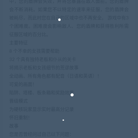
中，您的盾牌会失效，并将您暴露在敌人面前。您的盾牌
会不断消耗。如果您不以特定的速率来征服，您的盾牌会
被耗尽，而此时您在自己的区域中也不再安全。 游戏中有3
个困难度。困难度会影响敌人、您的盾牌和获得胜利所需
征服区域的百分比。
主要特征
8 个不幸的女孩需要帮助
32 个具有独特老板和仆从的关卡
将揭示老板和女孩细节的荒谬故事
全动画、所有角色都有配音（日语和英语）！
可爱的画面！
陷阱、塔楼、板条箱和奖励效果
晋级模式
为硬核玩家显示实时最高分记录
怀旧重制！
故事
您是否曾经问过自己以下问题：