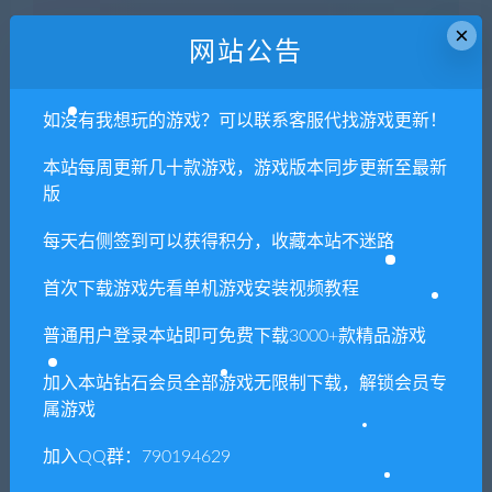
8. 因为资源和软件均为可复制品，所以不支持任何理由的退款兑
×
网站公告
现，请斟酌后支付下载
声明
：
请勿把账号密码保存在浏览器自动登录，否则不重置下载
如没有我想玩的游戏？可以联系客服代找游戏更新！
次数，在个人中心退出账号再手动登录即可。
本站每周更新几十款游戏，游戏版本同步更新至最新
闲时游-专注于精品资源分享
»
莫科科 X（豪华版-
版
Build.8467955+全DLC-原声音乐）
每天右侧签到可以获得积分，收藏本站不迷路
首次下载游戏先看单机游戏安装视频教程
常见问题FAQ
普通用户登录本站即可免费下载3000+款精品游戏
加入本站钻石会员全部游戏无限制下载，解锁会员专
免费下载或者VIP会员专享资源能否直接商
属游戏
用？
加入QQ群：790194629