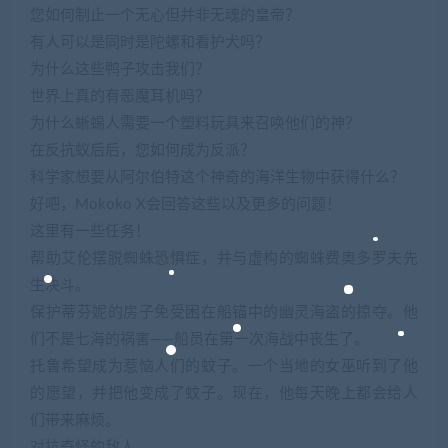
您如何制止一个无心但并非无魂的皇帝？
有人可以是同时是陀螺和看护犬吗？
为什么这些鸭子攻击我们？
世界上真的有恶魔耳机吗？
为什么蜥蜴人需要一个塑料玩具来召唤他们的神？
在反抗蚁后后，您如何成为反派？
科学家想要从阿尔伯特这个神奇的海洋生物中获得什么？
好吧，Mokoko X会回答这些以及更多的问题！
这里有一些任务！
帮助艾伦摆脱蜘蛛恐惧症，并与虚构的蜘蛛费奥多罗夫先
生决斗。
保护蒂芬妮的房子免受困在船锚中的幽灵海盗的掠夺。他
们不是七海的祸害——船员在第一次海战中丧生了。
托鲁希望成为惹恼人们的蚊子。一个当地的女巫听到了他
的愿望，并把他变成了蚊子。现在，他每天晚上都会给人
们带来麻烦。
对抗奇怪的敌人…