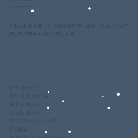
怀旧街机游戏重制！ 征服屏幕的更大部分，从各种荒谬的
麻烦制造者手中拯救不幸的女孩。
名称: 莫科科 X
类型: 动作, 休闲, 独立
开发商: NAISU
发行商: NAISU
发行日期: 2022 年 4 月 7 日
最低配置: