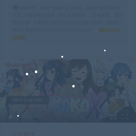
特别声明：原创产品提供以上服务，破解产品仅供参考
学习，不提供售后服务（均已杀毒检测），如有需求，建议
购买正版！如果源码侵犯了您的利益请留言告知！闲时游-
专注于精品资源分享https://xianshivip.com
如何获得
积分
Video load failed
0:00
/
0:00
正文概述