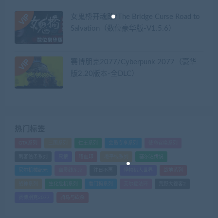
女鬼桥开魂路/The Bridge Curse Road to
Salvation（数位豪华版-V1.5.6）
赛博朋克2077/Cyberpunk 2077（豪华
版2.20版本-全DLC）
热门标签
GTA系列
三国系列
仁王系列
会员专享系列
使命召唤系列
刺客信条系列
只狼
嗜血印
地平线系列
塞尔达传说
尼尔机械纪元
幽灵线东京
往日不再
怪物猎人世界
战地系列
战神系列
生化危机系列
看门狗系列
艾尔登法环
荒野大镖客2
赛博朋克2077
骑马与砍杀