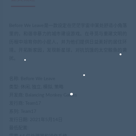
Before We Leave是一款设定在茫茫宇宙中某处舒适小角落
里的，和谐非暴力的城市建设游戏。在寻觅与重建文明的
历程中培育你的小屁人，并为他们提供日益美好的居住环
境。开拓新家园，发现新星球，对抗饥饿的太空鲸鱼的袭
扰。
名称: Before We Leave
类型: 休闲, 独立, 模拟, 策略
开发商: Balancing Monkey Games
发行商: Team17
系列: Team17
发行日期: 2021年5月14日
最低配置: