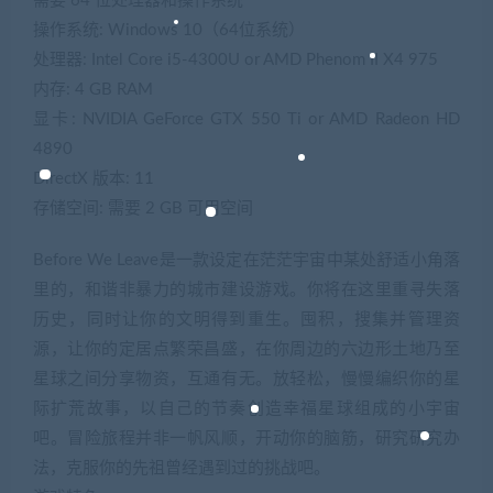
需要 64 位处理器和操作系统
操作系统: Windows 10（64位系统）
处理器: Intel Core i5-4300U or AMD Phenom II X4 975
内存: 4 GB RAM
显卡: NVIDIA GeForce GTX 550 Ti or AMD Radeon HD
4890
DirectX 版本: 11
存储空间: 需要 2 GB 可用空间
Before We Leave是一款设定在茫茫宇宙中某处舒适小角落
里的，和谐非暴力的城市建设游戏。你将在这里重寻失落
历史，同时让你的文明得到重生。囤积，搜集并管理资
源，让你的定居点繁荣昌盛，在你周边的六边形土地乃至
星球之间分享物资，互通有无。放轻松，慢慢编织你的星
际扩荒故事，以自己的节奏创造幸福星球组成的小宇宙
吧。冒险旅程并非一帆风顺，开动你的脑筋，研究研究办
法，克服你的先祖曾经遇到过的挑战吧。