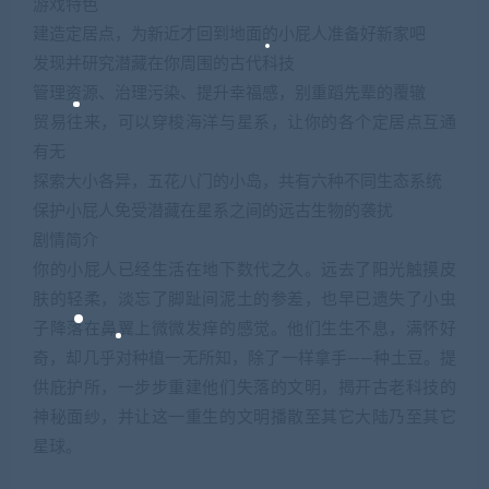
游戏特色
建造定居点，为新近才回到地面的小屁人准备好新家吧
发现并研究潜藏在你周围的古代科技
管理资源、治理污染、提升幸福感，别重蹈先辈的覆辙
贸易往来，可以穿梭海洋与星系，让你的各个定居点互通
有无
探索大小各异，五花八门的小岛，共有六种不同生态系统
保护小屁人免受潜藏在星系之间的远古生物的袭扰
剧情简介
你的小屁人已经生活在地下数代之久。远去了阳光触摸皮
肤的轻柔，淡忘了脚趾间泥土的参差，也早已遗失了小虫
子降落在鼻翼上微微发痒的感觉。他们生生不息，满怀好
奇，却几乎对种植一无所知，除了一样拿手——种土豆。提
供庇护所，一步步重建他们失落的文明，揭开古老科技的
神秘面纱，并让这一重生的文明播散至其它大陆乃至其它
星球。