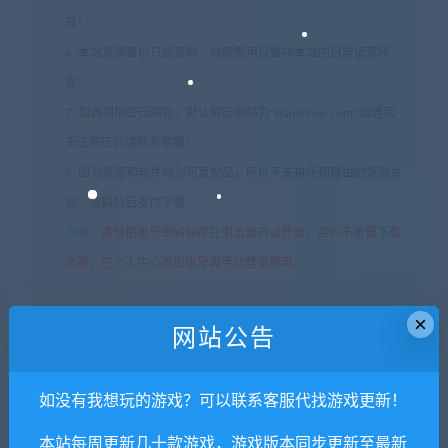
理！
6. 本站资源售价只是赞助，收取费用仅维持本站的日常运营所
需！
7. 如遇到加密压缩包，默认解压密码为"xianshivip.com",如遇到
无法解压的请联系客服！
8. 因为资源和软件均为可复制品，所以不支持任何理由的退款兑
现，请斟酌后支付下载
声明
：
请勿把账号密码保存在浏览器自动登录，否则不重置下载
次数，在个人中心退出账号再手动登录即可。
×
闲时游-专注于精品资源分享
»
我们离开之前/Before We
网站公告
Leave（v1.0250）
如没有我想玩的游戏？可以联系客服代找游戏更新！
常见问题FAQ
本站每周更新几十款游戏，游戏版本同步更新至最新