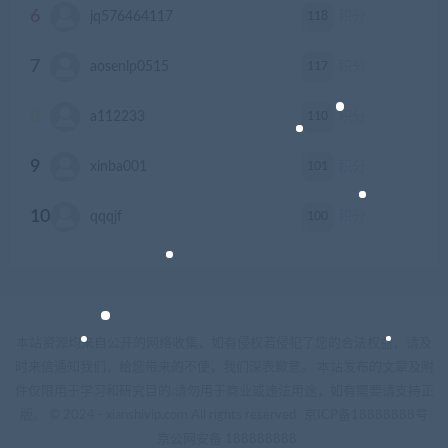
6
118
jq576464117
积分
7
117
aosenlp0515
积分
8
110
a112233
积分
9
101
xinba001
积分
10
100
qqqjf
积分
本站资源均来自公开的网络收集，如有侵权若侵犯了您的合法权益，请及
时来信通知我们，给您带来的不便，我们深表歉意。 本站发布的文章及附
件仅限用于学习和研究目的.请勿用于商业或违法用途，如有需要请支持正
版。 © 2024 - xianshivip.com All rights reserved
京ICP备18888888号
京公网安备 188888888