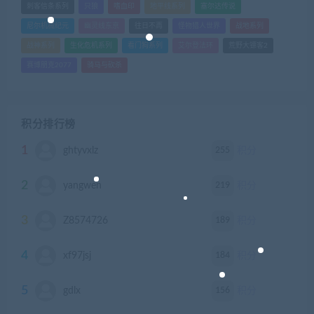
刺客信条系列
只狼
嗜血印
地平线系列
塞尔达传说
尼尔机械纪元
幽灵线东京
往日不再
怪物猎人世界
战地系列
战神系列
生化危机系列
看门狗系列
艾尔登法环
荒野大镖客2
赛博朋克2077
骑马与砍杀
积分排行榜
1
255
ghtyvxlz
积分
2
219
yangwen
积分
3
189
Z8574726
积分
4
184
xf97jsj
积分
5
156
gdlx
积分