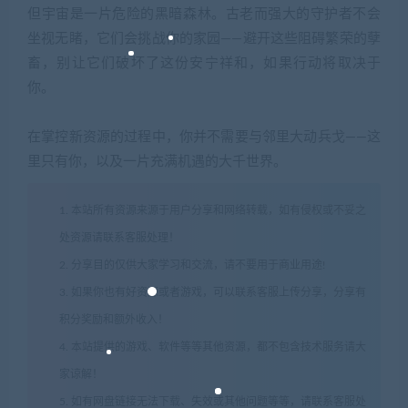
但宇宙是一片危险的黑暗森林。古老而强大的守护者不会
坐视无睹，它们会挑战你的家园——避开这些阻碍繁荣的孽
畜，别让它们破坏了这份安宁祥和，如果行动将取决于
你。
在掌控新资源的过程中，你并不需要与邻里大动兵戈——这
里只有你，以及一片充满机遇的大千世界。
1. 本站所有资源来源于用户分享和网络转载，如有侵权或不妥之
处资源请联系客服处理！
2. 分享目的仅供大家学习和交流，请不要用于商业用途!
3. 如果你也有好资源或者游戏，可以联系客服上传分享，分享有
积分奖励和额外收入！
4. 本站提供的游戏、软件等等其他资源，都不包含技术服务请大
家谅解！
5. 如有网盘链接无法下载、失效或其他问题等等，请联系客服处