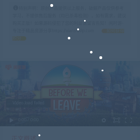
特别声明：原创产品提供以上服务，破解产品仅供参考
学习，不提供售后服务（均已杀毒检测），如有需求，建议
购买正版！如果源码侵犯了您的利益请留言告知！闲时游-
专注于精品资源分享https://xianshivip.com
如何获得
积分
Video load failed
0:00
/
0:00
正文概述