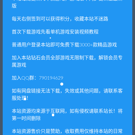
版
每天右侧签到可以获得积分，收藏本站不迷路
免费下载或者VIP会员专享资源能否直接商
用？
首次下载游戏先看单机游戏安装视频教程
普通用户登录本站即可免费下载3000+款精品游戏
本站所有资源版权均属于原作者所有，这里所提
供资源均只能用于参考学习用，请勿直接商用。
加入本站钻石会员全部游戏无限制下载，解锁会员专
若由于商用引起版权纠纷，一切责任均由使用者
属游戏
承担。更多说明请参考 VIP介绍。
加入QQ群：790194629
提示下载完但解压或打开不了？
如有网盘链接无法下载，失效或其他问题，请联系客
服处理！
你们有qq群吗怎么加入？
本站资源均来源于互联网，如有侵权请联系站长！将
第一时间删除
本站资源售价只是赞助，收取费用仅维持本站的日常
喜欢
0
分享到：