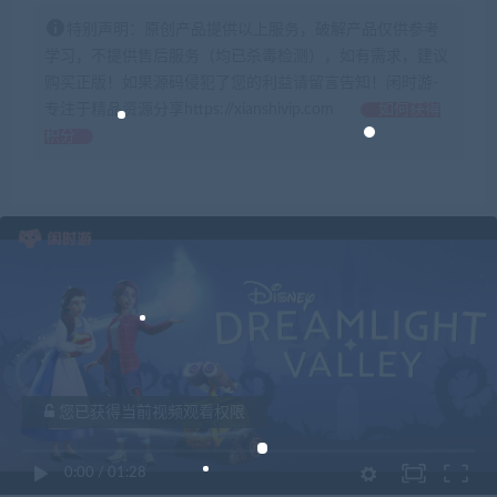
特别声明：原创产品提供以上服务，破解产品仅供参考
学习，不提供售后服务（均已杀毒检测），如有需求，建议
购买正版！如果源码侵犯了您的利益请留言告知！闲时游-
专注于精品资源分享https://xianshivip.com
如何获得
积分
您已获得当前视频观看权限
0:00
/
01:28