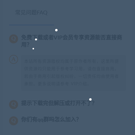
常见问题FAQ
免费下载或者VIP会员专享资源能否直接商
用？
本站所有资源版权均属于原作者所有，这里所提
供资源均只能用于参考学习用，请勿直接商用。
若由于商用引起版权纠纷，一切责任均由使用者
承担。更多说明请参考 VIP介绍。
提示下载完但解压或打开不了？
你们有qq群吗怎么加入？