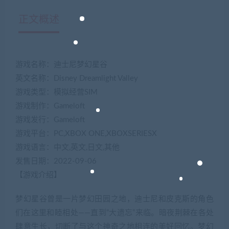
正文概述
游戏名称：迪士尼梦幻星谷
英文名称：Disney Dreamlight Valley
游戏类型：模拟经营SIM
游戏制作：Gameloft
游戏发行：Gameloft
游戏平台：PC,XBOX ONE,XBOXSERIESX
游戏语言：中文,英文,日文,其他
发售日期：2022-09-06
【游戏介绍】
梦幻星谷曾是一片梦幻田园之地，迪士尼和皮克斯的角色
们在这里和睦相处——直到“大遗忘”来临。暗夜荆棘在各处
肆意生长，切断了与这个神奇之地相连的美好回忆。梦幻