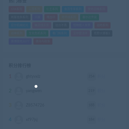
热门标签
GTA系列
三国系列
仁王系列
会员专享系列
使命召唤系列
刺客信条系列
只狼
嗜血印
地平线系列
塞尔达传说
尼尔机械纪元
幽灵线东京
往日不再
怪物猎人世界
战地系列
战神系列
生化危机系列
看门狗系列
艾尔登法环
荒野大镖客2
赛博朋克2077
骑马与砍杀
积分排行榜
1
254
ghtyvxlz
积分
2
219
yangwen
积分
3
188
Z8574726
积分
4
184
xf97jsj
积分