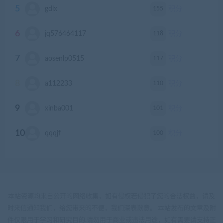
5
155
gdlx
积分
6
118
jq576464117
积分
7
117
aosenlp0515
积分
8
110
a112233
积分
9
101
xinba001
积分
10
100
qqqjf
积分
本站资源均来自公开的网络收集，如有侵权若侵犯了您的合法权益，请及
时来信通知我们，给您带来的不便，我们深表歉意。 本站发布的文章及附
件仅限用于学习和研究目的.请勿用于商业或违法用途，如有需要请支持正