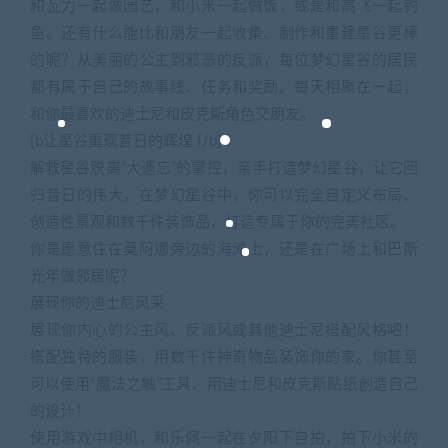
和瓦力一起做园艺，和小米一起做饭，或是和高飞一起钓
鱼。还有什么能比和朋友一起收集、制作和重建星谷更棒
的呢？从美丽的公主到邪恶的反派，每位梦幻星谷的居民
都有属于自己的故事线、任务和奖励。每天相聚在一起，
和你最喜欢的迪士尼和皮克斯角色交朋友。
[b让星谷重现昔日的辉煌 [/b]
解救星谷脱离“大遗忘”的掌控，亲手打造梦幻星谷，让它回
归昔日的伟大。在梦幻星谷中，你可以完全自定义布局、
创造性景观和数千件装饰品，打造专属于你的完美社区。
你是愿意住在莫阿娜旁边的海滩上，还是在广场上和巴斯
光年做邻居呢？
展现你的迪士尼风采
展现你内心的公主风、反派风或其他迪士尼搭配风格吧！
搭配独特的服装，用数千件神奇物品装饰你的家。你甚至
可以使用“魔法之触”工具，用迪士尼和皮克斯贴纸创造自己
的设计！
使用游戏中相机，和乐佩一起在夕阳下自拍，拍下小米的