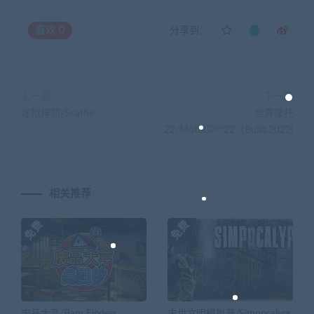
喜欢
0
分享到：
上一篇
下一篇
炼狱神罚/Scathe
世界摩托大奖
22/MotoGP™22（Build.2022090
相关推荐