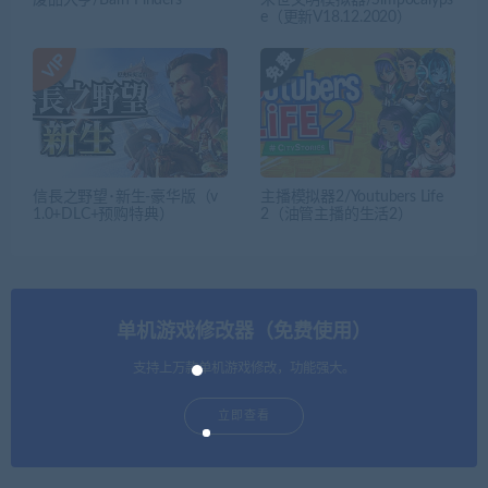
废品大亨/Barn Finders
末世文明模拟器/Simpocalyps
e（更新V18.12.2020）
信長之野望･新生-豪华版（v
主播模拟器2/Youtubers Life
1.0+DLC+预购特典）
2（油管主播的生活2）
单机游戏修改器（免费使用）
支持上万款单机游戏修改，功能强大。
立即查看