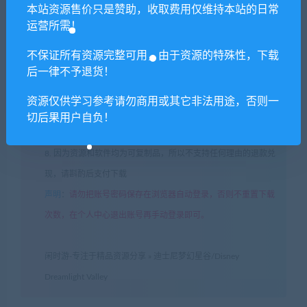
本站资源售价只是赞助，收取费用仅维持本站的日常
家谅解！
运营所需！
5. 如有网盘链接无法下载、失效或其他问题等等，请联系客服处
理！
不保证所有资源完整可用，由于资源的特殊性，下载
后一律不予退货！
6. 本站资源售价只是赞助，收取费用仅维持本站的日常运营所
需！
资源仅供学习参考请勿商用或其它非法用途，否则一
7. 如遇到加密压缩包，默认解压密码为"xianshivip.com",如遇到
切后果用户自负！
无法解压的请联系客服！
8. 因为资源和软件均为可复制品，所以不支持任何理由的退款兑
现，请斟酌后支付下载
声明
：
请勿把账号密码保存在浏览器自动登录，否则不重置下载
次数，在个人中心退出账号再手动登录即可。
闲时游-专注于精品资源分享
»
迪士尼梦幻星谷/Disney
Dreamlight Valley