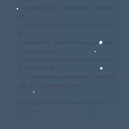
5. 如有网盘链接无法下载、失效或其他问题等等，请联系客服处
理！
6. 本站资源售价只是赞助，收取费用仅维持本站的日常运营所
需！
7. 如遇到加密压缩包，默认解压密码为"xianshivip.com",如遇到
无法解压的请联系客服！
8. 因为资源和软件均为可复制品，所以不支持任何理由的退款兑
现，请斟酌后支付下载
声明
：
请勿把账号密码保存在浏览器自动登录，否则不重置下载
次数，在个人中心退出账号再手动登录即可。
闲时游-专注于精品资源分享
»
超级电缆男孩/Super Cable
Boy（v1.0.8）