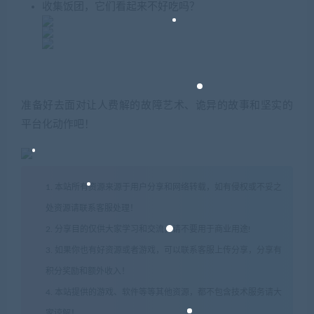
收集饭团，它们看起来不好吃吗？
准备好去面对让人费解的故障艺术、诡异的故事和坚实的
平台化动作吧！
1. 本站所有资源来源于用户分享和网络转载，如有侵权或不妥之
处资源请联系客服处理！
2. 分享目的仅供大家学习和交流，请不要用于商业用途!
3. 如果你也有好资源或者游戏，可以联系客服上传分享，分享有
积分奖励和额外收入！
4. 本站提供的游戏、软件等等其他资源，都不包含技术服务请大
家谅解！