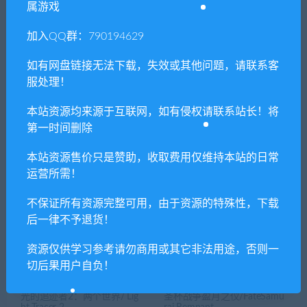
属游戏
喜欢
0
分享到：
加入QQ群：790194629
如有网盘链接无法下载，失效或其他问题，请联系客
服处理！
上一篇
下一篇
随缘修仙（Build.8743460-
女仆骑士艾莉西亚
本站资源均来源于互联网，如有侵权请联系站长！将
1.0.0）
（Build.8639954）
第一时间删除
本站资源售价只是赞助，收取费用仅维持本站的日常
运营所需！
相关推荐
不保证所有资源完整可用，由于资源的特殊性，下载
后一律不予退货！
资源仅供学习参考请勿商用或其它非法用途，否则一
切后果用户自负！
光的追迹者2：两个世界/ Lig
圣杯战争盈月之仪/FateSamu