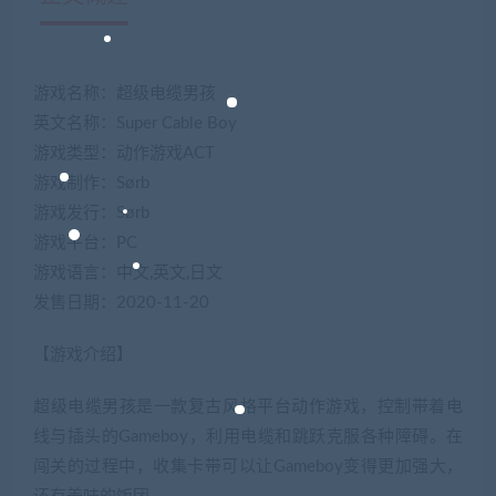
游戏名称：超级电缆男孩
英文名称：Super Cable Boy
游戏类型：动作游戏ACT
游戏制作：Sørb
游戏发行：Sørb
游戏平台：PC
游戏语言：中文,英文,日文
发售日期：2020-11-20
【游戏介绍】
超级电缆男孩是一款复古风格平台动作游戏，控制带着电
线与插头的Gameboy，利用电缆和跳跃克服各种障碍。在
闯关的过程中，收集卡带可以让Gameboy变得更加强大，