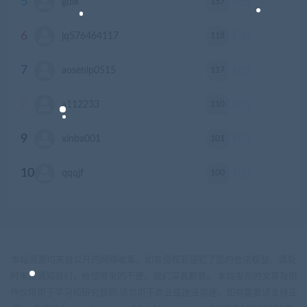
5
157
gdlx
积分
6
118
jq576464117
积分
7
117
aosenlp0515
积分
8
110
a112233
积分
9
101
xinba001
积分
10
100
qqqjf
积分
本站资源均来自公开的网络收集，如有侵权若侵犯了您的合法权益，请及
时来信通知我们，给您带来的不便，我们深表歉意。 本站发布的文章及附
件仅限用于学习和研究目的.请勿用于商业或违法用途，如有需要请支持正