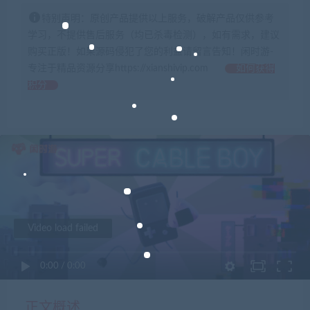
特别声明：原创产品提供以上服务，破解产品仅供参考
学习，不提供售后服务（均已杀毒检测），如有需求，建议
购买正版！如果源码侵犯了您的利益请留言告知！闲时游-
专注于精品资源分享https://xianshivip.com
如何获得
积分
Video load failed
0:00
/
0:00
正文概述