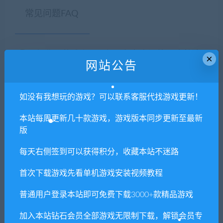
常见问题FAQ
免费下载或者VIP会员专享资源能否直接商
×
网站公告
用？
本站所有资源版权均属于原作者所有，这里所提
如没有我想玩的游戏？可以联系客服代找游戏更新！
供资源均只能用于参考学习用，请勿直接商用。
本站每周更新几十款游戏，游戏版本同步更新至最新
若由于商用引起版权纠纷，一切责任均由使用者
版
承担。更多说明请参考 VIP介绍。
每天右侧签到可以获得积分，收藏本站不迷路
提示下载完但解压或打开不了？
首次下载游戏先看单机游戏安装视频教程
你们有qq群吗怎么加入？
普通用户登录本站即可免费下载3000+款精品游戏
加入本站钻石会员全部游戏无限制下载，解锁会员专