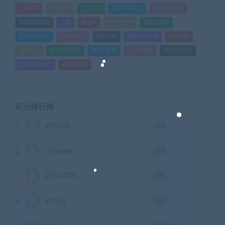
GTA系列
三国系列
仁王系列
会员专享系列
使命召唤系列
刺客信条系列
只狼
嗜血印
地平线系列
塞尔达传说
尼尔机械纪元
幽灵线东京
往日不再
怪物猎人世界
战地系列
战神系列
生化危机系列
看门狗系列
艾尔登法环
荒野大镖客2
赛博朋克2077
骑马与砍杀
积分排行榜
1
255
ghtyvxlz
积分
2
219
yangwen
积分
3
190
Z8574726
积分
4
185
xf97jsj
积分