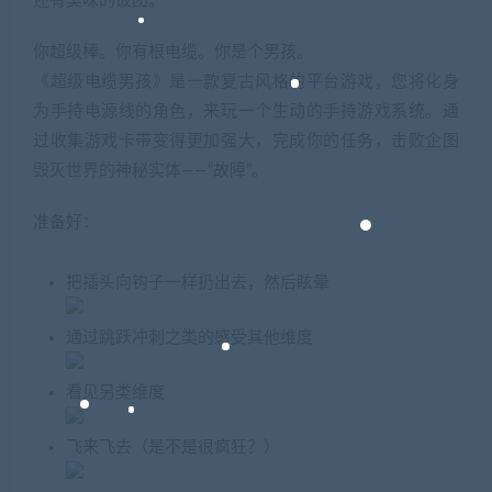
还有美味的饭团。
你超级棒。你有根电缆。你是个男孩。
《超级电缆男孩》是一款复古风格的平台游戏，您将化身
为手持电源线的角色，来玩一个生动的手持游戏系统。通
过收集游戏卡带变得更加强大，完成你的任务，击败企图
毁灭世界的神秘实体——“故障”。
准备好：
把插头向钩子一样扔出去，然后眩晕
通过跳跃冲刺之类的感受其他维度
看见另类维度
飞来飞去（是不是很疯狂？）