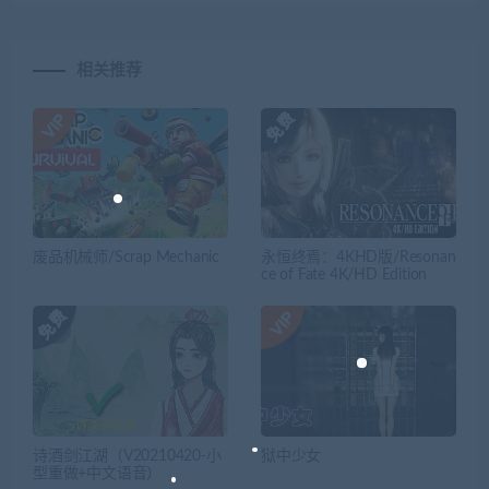
相关推荐
废品机械师/Scrap Mechanic
永恒终焉：4KHD版/Resonan
ce of Fate 4K/HD Edition
诗酒剑江湖（V20210420-小
狱中少女
型重做+中文语音）