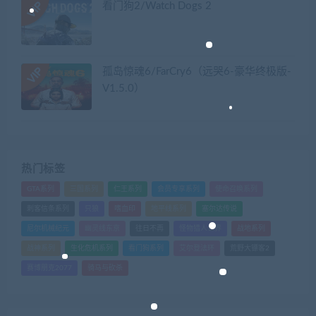
看门狗2/Watch Dogs 2
孤岛惊魂6/FarCry6（远哭6-豪华终极版-
V1.5.0）
热门标签
GTA系列
三国系列
仁王系列
会员专享系列
使命召唤系列
刺客信条系列
只狼
嗜血印
地平线系列
塞尔达传说
尼尔机械纪元
幽灵线东京
往日不再
怪物猎人世界
战地系列
战神系列
生化危机系列
看门狗系列
艾尔登法环
荒野大镖客2
赛博朋克2077
骑马与砍杀