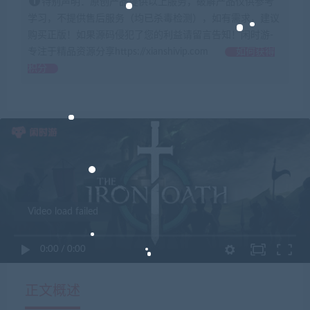
特别声明：原创产品提供以上服务，破解产品仅供参考
学习，不提供售后服务（均已杀毒检测），如有需求，建议
购买正版！如果源码侵犯了您的利益请留言告知！闲时游-
专注于精品资源分享https://xianshivip.com
如何获得
积分
Video load failed
0:00
/
0:00
正文概述