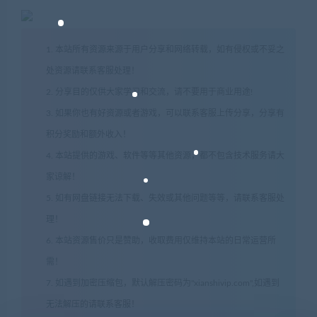
1. 本站所有资源来源于用户分享和网络转载，如有侵权或不妥之
处资源请联系客服处理！
2. 分享目的仅供大家学习和交流，请不要用于商业用途!
3. 如果你也有好资源或者游戏，可以联系客服上传分享，分享有
积分奖励和额外收入！
4. 本站提供的游戏、软件等等其他资源，都不包含技术服务请大
家谅解！
5. 如有网盘链接无法下载、失效或其他问题等等，请联系客服处
理！
6. 本站资源售价只是赞助，收取费用仅维持本站的日常运营所
需！
7. 如遇到加密压缩包，默认解压密码为"xianshivip.com",如遇到
无法解压的请联系客服！