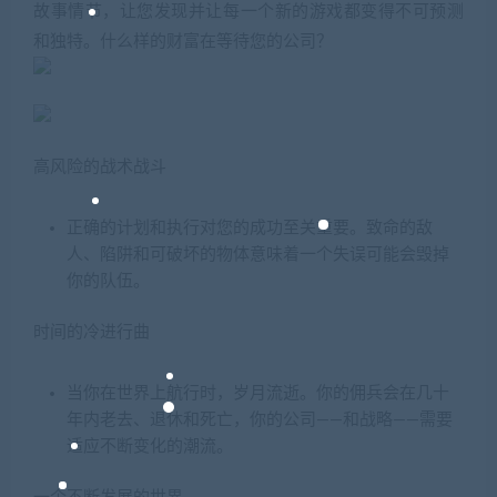
故事情节，让您发现并让每一个新的游戏都变得不可预测
和独特。什么样的财富在等待您的公司？
高风险的战术战斗
正确的计划和执行对您的成功至关重要。致命的敌
人、陷阱和可破坏的物体意味着一个失误可能会毁掉
你的队伍。
时间的冷进行曲
当你在世界上航行时，岁月流逝。你的佣兵会在几十
年内老去、退休和死亡，你的公司——和战略——需要
适应不断变化的潮流。