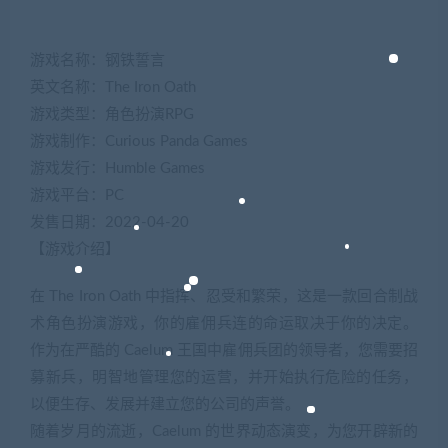
游戏名称：钢铁誓言
英文名称：The Iron Oath
游戏类型：角色扮演RPG
游戏制作：Curious Panda Games
游戏发行：Humble Games
游戏平台：PC
发售日期：2022-04-20
【游戏介绍】
在 The Iron Oath 中指挥、忍受和繁荣，这是一款回合制战
术角色扮演游戏，你的雇佣兵连的命运取决于你的决定。
作为在严酷的 Caelum 王国中雇佣兵团的领导者，您需要招
募新兵，明智地管理您的运营，并开始执行危险的任务，
以便生存、发展并建立您的公司的声誉。
随着岁月的流逝，Caelum 的世界动态演变，为您开辟新的