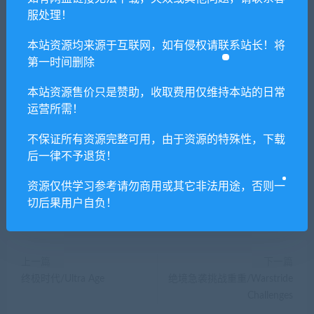
供资源均只能用于参考学习用，请勿直接商用。
服处理！
若由于商用引起版权纠纷，一切责任均由使用者
本站资源均来源于互联网，如有侵权请联系站长！将
承担。更多说明请参考 VIP介绍。
第一时间删除
提示下载完但解压或打开不了？
本站资源售价只是赞助，收取费用仅维持本站的日常
运营所需！
你们有qq群吗怎么加入？
不保证所有资源完整可用，由于资源的特殊性，下载
后一律不予退货！
资源仅供学习参考请勿商用或其它非法用途，否则一
喜欢
0
分享到：
切后果用户自负！
上一篇
下一篇
终极时代/Ultra Age
绝境急袭挑战重重/Warstride
Challenges