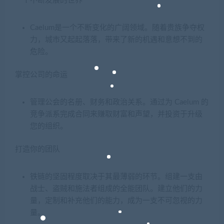
一个不断发展的世界
Caelum是一个不断变化的广阔领域。随着贵族争夺权
力，城市又起起落落，带来了新的机遇和意想不到的
危险。
掌控公司的命运
管理公会的名册、财务和政治关系。通过为 Caelum 的
竞争派系完成合同来赚取财富和声望，并投资于升级
您的组织。
打造你的团队
铁链的坚固程度取决于其最薄弱的环节。组建一支由
战士、盗贼和施法者组成的全能团队。建立他们的力
量，定制和补充他们的能力，成为一支不可忽视的力
量。