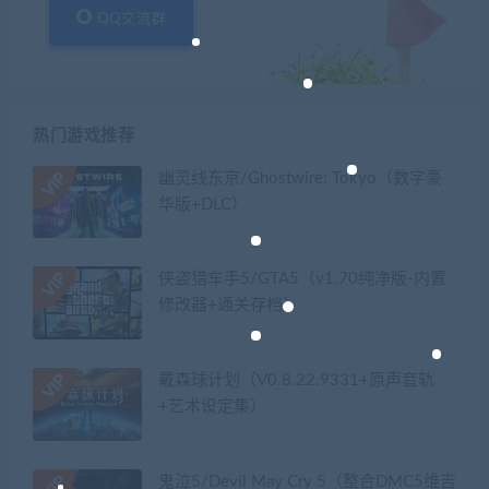
QQ交流群
热门游戏推荐
幽灵线东京/Ghostwire: Tokyo（数字豪
华版+DLC）
侠盗猎车手5/GTA5（v1.70纯净版-内置
修改器+通关存档）
戴森球计划（V0.8.22.9331+原声音轨
+艺术设定集）
鬼泣5/Devil May Cry 5（整合DMC5维吉