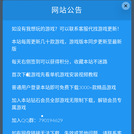
8. 因为资源和软件均为可复制品，所以不支持任何理由的退款兑
×
网站公告
现，请斟酌后支付下载
声明
：
请勿把账号密码保存在浏览器自动登录，否则不重置下载
如没有我想玩的游戏？可以联系客服代找游戏更新！
次数，在个人中心退出账号再手动登录即可。
本站每周更新几十款游戏，游戏版本同步更新至最新
版
闲时游-专注于精品资源分享
»
钢铁誓言/The Iron
Oath（v0.5.140）
每天右侧签到可以获得积分，收藏本站不迷路
首次下载游戏先看单机游戏安装视频教程
常见问题FAQ
普通用户登录本站即可免费下载3000+款精品游戏
加入本站钻石会员全部游戏无限制下载，解锁会员专
属游戏
免费下载或者VIP会员专享资源能否直接商
用？
加入QQ群：790194629
本站所有资源版权均属于原作者所有，这里所提
如有网盘链接无法下载，失效或其他问题，请联系客