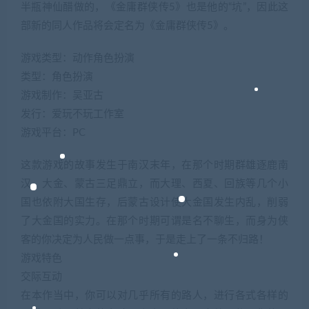
半瓶神仙醋做的，《金庸群侠传5》也是他的“坑”，因此这
部新的同人作品将会定名为《金庸群侠传5》。
游戏类型：动作角色扮演
类型：角色扮演
游戏制作：吴亚古
发行：爱玩不玩工作室
游戏平台：PC
这款游戏的故事发生于南汉末年，在那个时期群雄逐鹿南
汉、大金、蒙古三足鼎立，而大理、西夏、回族等几个小
国也依附大国生存，后蒙古设计使大金国发生内乱，削弱
了大金国的实力。在那个时期可谓是名不聊生，而身为侠
客的你决定为人民做一点事，于是走上了一条不归路！
游戏特色
交际互动
在本作当中，你可以对几乎所有的路人，进行各式各样的