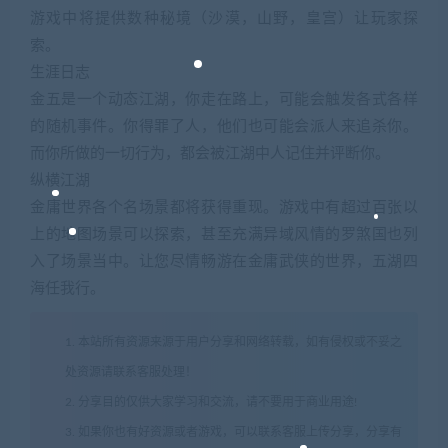
游戏中将提供数种秘境（沙漠，山野，皇宫）让玩家探
索。
生涯日志
金五是一个动态江湖，你走在路上，可能会触发各式各样
的随机事件。你得罪了人，他们也可能会派人来追杀你。
而你所做的一切行为，都会被江湖中人记住并评断你。
纵横江湖
金庸世界各个名场景都将获得重现。游戏中有超过百张以
上的地图场景可以探索，甚至充满异域风情的罗煞国也列
入了场景当中。让您尽情畅游在金庸武侠的世界，五湖四
海任我行。
1. 本站所有资源来源于用户分享和网络转载，如有侵权或不妥之
处资源请联系客服处理！
2. 分享目的仅供大家学习和交流，请不要用于商业用途!
3. 如果你也有好资源或者游戏，可以联系客服上传分享，分享有