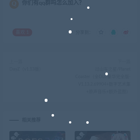
你们有qq群吗怎么加入？
喜欢
1
分享到：
上一篇
下一篇
DayZ（v1.13版）
过山车之星/Planet
Coaster（全DLC豪华完全版-
V1.13.2.69904+数字艺术集
+原声音乐+额外蓝图）
相关推荐