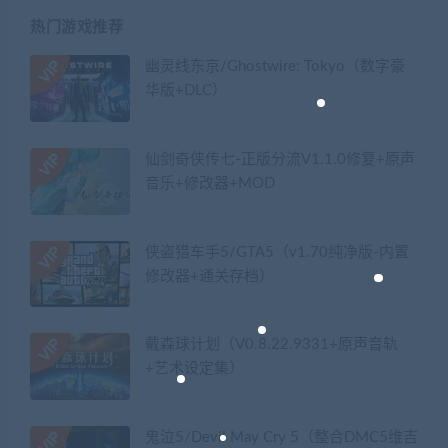
热门游戏推荐
幽灵线东京/Ghostwire: Tokyo（数字豪
华版+DLC）
仙剑奇侠传七-正版分流V1.1.0修复+原声
音乐+修改器+MOD
侠盗猎车手5/GTA5（v1.70纯净版-内置
修改器+通关存档）
戴森球计划（V0.8.22.9331+原声音轨
+艺术设定集）
鬼泣5/Devil May Cry 5（整合DMC5维吉