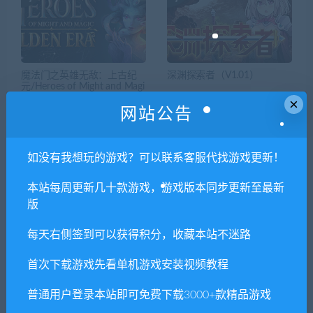
魔法门之英雄无敌：上古纪
深渊探索者（V1.01）
元/Heroes of Might and Magi
c: Olden Era
×
网站公告
如没有我想玩的游戏？可以联系客服代找游戏更新！
本站每周更新几十款游戏，游戏版本同步更新至最新
版
黑白莫比乌斯岁月的代价/Mo
美少女神秘幸存者/Beautiful
nochrome Mobius: Rights an
Mystic Survivors
每天右侧签到可以获得积分，收藏本站不迷路
d Wrongs Forgotten
首次下载游戏先看单机游戏安装视频教程
普通用户登录本站即可免费下载3000+款精品游戏
单机游戏修改器（免费使用）