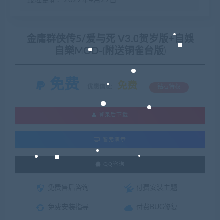
最近更新：2022年4月27日
金庸群侠传5/爱与死 V3.0贺岁版+自娛
自樂MOD-(附送铜雀台版)
免费
免费
优惠信息:
钻石特权
登录后下载
暂无演示
QQ咨询
免费售后咨询
付费安装主题
免费安装指导
付费BUG修复