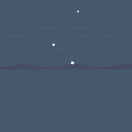
本站资源均来自公开的网络收集，如有侵权若侵犯了您的合法权益，请及
时来信通知我们，给您带来的不便，我们深表歉意。 本站发布的文章及附
件仅限用于学习和研究目的.请勿用于商业或违法用途，如有需要请支持正
版。 © 2024 - xianshivip.com All rights reserved
京ICP备18888888号
京公网安备 188888888