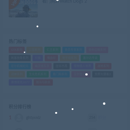
看门狗2/Watch Dogs 2
热门标签
GTA系列
三国系列
仁王系列
会员专享系列
使命召唤系列
刺客信条系列
只狼
嗜血印
地平线系列
塞尔达传说
尼尔机械纪元
幽灵线东京
往日不再
怪物猎人世界
战地系列
战神系列
生化危机系列
看门狗系列
艾尔登法环
荒野大镖客2
赛博朋克2077
骑马与砍杀
积分排行榜
1
254
ghtyvxlz
积分