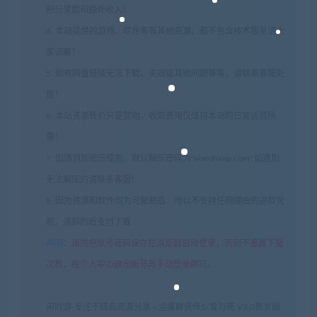
积分奖励和额外收入！
4. 本站提供的游戏、软件等等其他资源，都不包含技术服务请大
家谅解！
5. 如有网盘链接无法下载、失效或其他问题等等，请联系客服处
理！
6. 本站资源售价只是赞助，收取费用仅维持本站的日常运营所
需！
7. 如遇到加密压缩包，默认解压密码为"xianshivip.com",如遇到
无法解压的请联系客服！
8. 因为资源和软件均为可复制品，所以不支持任何理由的退款兑
现，请斟酌后支付下载
声明
：
请勿把账号密码保存在浏览器自动登录，否则不重置下载
次数，在个人中心退出账号再手动登录即可。
闲时游-专注于精品资源分享
»
金庸群侠传5/爱与死 V3.0贺岁版