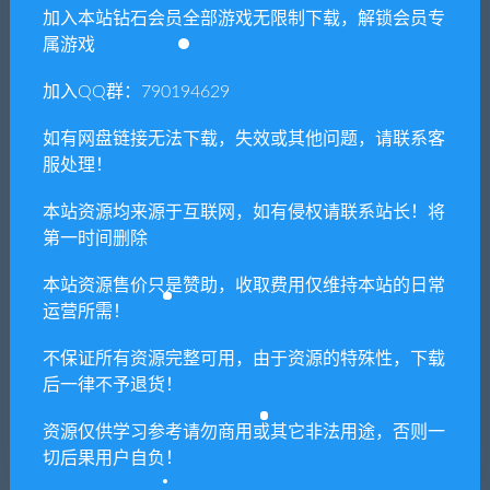
加入本站钻石会员全部游戏无限制下载，解锁会员专
支持上万款单机游戏修改，功能强大。
属游戏
立即查看
加入QQ群：790194629
如有网盘链接无法下载，失效或其他问题，请联系客
服处理！
网盘不限速工具（推荐）
本站资源均来源于互联网，如有侵权请联系站长！将
支持批量高速下载，无需网盘客户端。
第一时间删除
立即查看
本站资源售价只是赞助，收取费用仅维持本站的日常
运营所需！
不保证所有资源完整可用，由于资源的特殊性，下载
后一律不予退货！
单机游戏安装教程（必看）
资源仅供学习参考请勿商用或其它非法用途，否则一
保姆级视频教程+图文教程
切后果用户自负！
立即查看