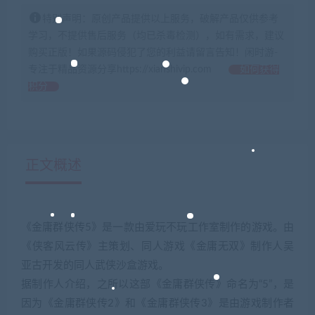
特别声明：原创产品提供以上服务，破解产品仅供参考
学习，不提供售后服务（均已杀毒检测），如有需求，建议
购买正版！如果源码侵犯了您的利益请留言告知！闲时游-
专注于精品资源分享https://xianshivip.com
如何获得
积分
正文概述
《金庸群侠传5》是一款由爱玩不玩工作室制作的游戏。由
《侠客风云传》主策划、同人游戏《金庸无双》制作人吴
亚古开发的同人武侠沙盒游戏。
据制作人介绍，之所以这部《金庸群侠传》命名为“5”，是
因为《金庸群侠传2》和《金庸群侠传3》是由游戏制作者