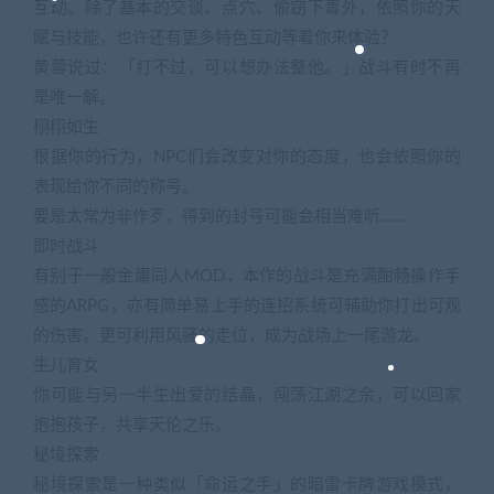
互动。除了基本的交谈、点穴、偷窃下毒外，依照你的天
赋与技能，也许还有更多特色互动等着你来体验？
黄蓉说过：「打不过，可以想办法整他。」战斗有时不再
是唯一解。
栩栩如生
根据你的行为，NPC们会改变对你的态度，也会依照你的
表现给你不同的称号。
要是太常为非作歹，得到的封号可能会相当难听……
即时战斗
有别于一般金庸同人MOD，本作的战斗是充满酣畅操作手
感的ARPG，亦有简单易上手的连招系统可辅助你打出可观
的伤害。更可利用风骚的走位，成为战场上一尾游龙。
生儿育女
你可能与另一半生出爱的结晶，闯荡江湖之余，可以回家
抱抱孩子，共享天伦之乐。
秘境探索
秘境探索是一种类似「命运之手」的暗雷卡牌游戏模式，