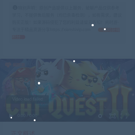
特别声明：原创产品提供以上服务，破解产品仅供参考
学习，不提供售后服务（均已杀毒检测），如有需求，建议
购买正版！如果源码侵犯了您的利益请留言告知！闲时游-
专注于精品资源分享https://xianshivip.com
如何获得
积分
Video load failed
0:00
/
0:00
正文概述