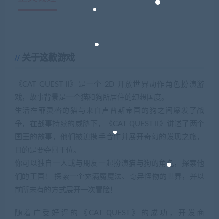
关于这款游戏
《CAT QUEST II》是一个 2D 开放世界动作角色扮演游
戏，故事背景是一个猫和狗所居住的幻想国度。
生活在菲灵格的猫与来自卢普斯帝国的狗之间爆发了战
争，在战事持续的威胁下，《CAT QUEST II》讲述了两个
国王的故事，他们被迫携手合作并展开奇幻的发现之旅，
目的是要夺回王位。
你可以独自一人或与朋友一起扮演猫与狗的角色，探索他
们的王国！ 探索一个充满魔魔法、奇异怪物的世界，并以
前所未有的方式展开一次冒险！
随着广受好评的《CAT QUEST》的成功，开发商