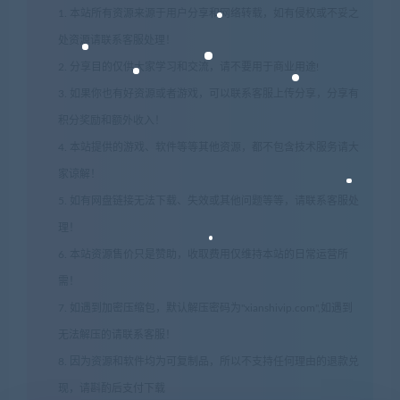
1. 本站所有资源来源于用户分享和网络转载，如有侵权或不妥之
处资源请联系客服处理！
2. 分享目的仅供大家学习和交流，请不要用于商业用途!
3. 如果你也有好资源或者游戏，可以联系客服上传分享，分享有
积分奖励和额外收入！
4. 本站提供的游戏、软件等等其他资源，都不包含技术服务请大
家谅解！
5. 如有网盘链接无法下载、失效或其他问题等等，请联系客服处
理！
6. 本站资源售价只是赞助，收取费用仅维持本站的日常运营所
需！
7. 如遇到加密压缩包，默认解压密码为"xianshivip.com",如遇到
无法解压的请联系客服！
8. 因为资源和软件均为可复制品，所以不支持任何理由的退款兑
现，请斟酌后支付下载