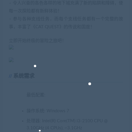
– 令人兴奋的各色各样的地下城充满了新的陷阱和障碍，使
每一次探险都有新鲜体验！
– 参与各种支线任务，而每个支线任务都有一个完整的故
事，丰富了《CAT QUEST》的传说和国度！
立即开始终极的冒险之旅吧！
系统需求
最低配置:
操作系统: Windows 7
处理器: Intel(R) Core(TM) i3-2100 CPU @
3.10GHz (4 CPUs), ~3.1GHz