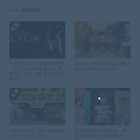
相关推荐
上古卷轴5：天际传奇纯净版
阿尔坎：阿克汉的崛起/ARCA
（v1.9.32.08版 集成3DLC黎
NIUM: Rise of Akhan
明守卫 炉火 龙裔 官方高清材
质包）
饥饿派画家2：迷失/Passpart
侠盗猎车手GTA三部曲 （权
out 2 The Lost Artist
威重制终极版-修复键盘失