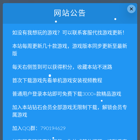
声明
：
请勿把账号密码保存在浏览器自动登录，否则不重置下载
×
网站公告
次数，在个人中心退出账号再手动登录即可。
如没有我想玩的游戏？可以联系客服代找游戏更新！
闲时游-专注于精品资源分享
»
喵咪斗恶龙2（Cat Quest II）更新
v1.5.40
本站每周更新几十款游戏，游戏版本同步更新至最新
版
每天右侧签到可以获得积分，收藏本站不迷路
常见问题FAQ
首次下载游戏先看单机游戏安装视频教程
普通用户登录本站即可免费下载3000+款精品游戏
免费下载或者VIP会员专享资源能否直接商
用？
加入本站钻石会员全部游戏无限制下载，解锁会员专
属游戏
本站所有资源版权均属于原作者所有，这里所提
供资源均只能用于参考学习用，请勿直接商用。
加入QQ群：790194629
若由于商用引起版权纠纷，一切责任均由使用者