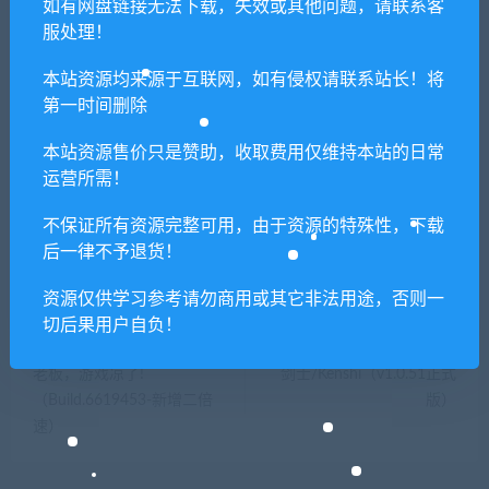
如有网盘链接无法下载，失效或其他问题，请联系客
承担。更多说明请参考 VIP介绍。
服处理！
本站资源均来源于互联网，如有侵权请联系站长！将
提示下载完但解压或打开不了？
第一时间删除
你们有qq群吗怎么加入？
本站资源售价只是赞助，收取费用仅维持本站的日常
运营所需！
不保证所有资源完整可用，由于资源的特殊性，下载
喜欢
0
分享到：
后一律不予退货！
资源仅供学习参考请勿商用或其它非法用途，否则一
切后果用户自负！
上一篇
下一篇
老板，游戏凉了!
剑士/Kenshi（v1.0.51正式
（Build.6619453-新增二倍
版）
速）