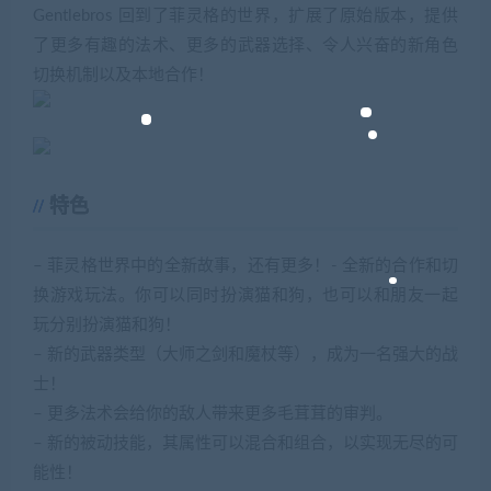
Gentlebros 回到了菲灵格的世界，扩展了原始版本，提供
了更多有趣的法术、更多的武器选择、令人兴奋的新角色
切换机制以及本地合作！
特色
– 菲灵格世界中的全新故事，还有更多！- 全新的合作和切
换游戏玩法。你可以同时扮演猫和狗，也可以和朋友一起
玩分别扮演猫和狗！
– 新的武器类型（大师之剑和魔杖等），成为一名强大的战
士！
– 更多法术会给你的敌人带来更多毛茸茸的审判。
– 新的被动技能，其属性可以混合和组合，以实现无尽的可
能性！