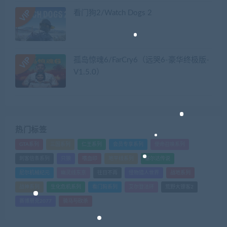
看门狗2/Watch Dogs 2
孤岛惊魂6/FarCry6（远哭6-豪华终极版-
V1.5.0）
热门标签
GTA系列
三国系列
仁王系列
会员专享系列
使命召唤系列
刺客信条系列
只狼
嗜血印
地平线系列
塞尔达传说
尼尔机械纪元
幽灵线东京
往日不再
怪物猎人世界
战地系列
战神系列
生化危机系列
看门狗系列
艾尔登法环
荒野大镖客2
赛博朋克2077
骑马与砍杀