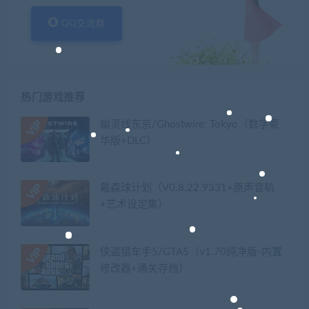
QQ交流群
热门游戏推荐
幽灵线东京/Ghostwire: Tokyo（数字豪
华版+DLC）
戴森球计划（V0.8.22.9331+原声音轨
+艺术设定集）
侠盗猎车手5/GTA5（v1.70纯净版-内置
修改器+通关存档）