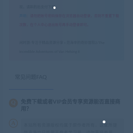
现，请斟酌后支付下载
声明
：
请勿把账号密码保存在浏览器自动登录，否则不重置下载
次数，在个人中心退出账号再手动登录即可。
闲时游-专注于精品资源分享
»
范海辛的奇妙冒险2/The
Incredible Adventures of Van Helsing II
常见问题FAQ
免费下载或者VIP会员专享资源能否直接商
用？
本站所有资源版权均属于原作者所有，这里所提
供资源均只能用于参考学习用，请勿直接商用。