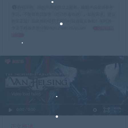
特别声明：原创产品提供以上服务，破解产品仅供参考
学习，不提供售后服务（均已杀毒检测），如有需求，建议
购买正版！如果源码侵犯了您的利益请留言告知！闲时游-
专注于精品资源分享https://xianshivip.com
如何获得
积分
Video load failed
0:00
/
0:00
正文概述