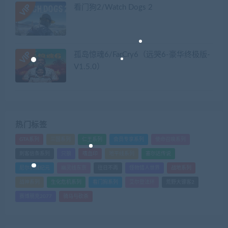
看门狗2/Watch Dogs 2
孤岛惊魂6/FarCry6（远哭6-豪华终极版-
V1.5.0）
热门标签
GTA系列
三国系列
仁王系列
会员专享系列
使命召唤系列
刺客信条系列
只狼
嗜血印
地平线系列
塞尔达传说
尼尔机械纪元
幽灵线东京
往日不再
怪物猎人世界
战地系列
战神系列
生化危机系列
看门狗系列
艾尔登法环
荒野大镖客2
赛博朋克2077
骑马与砍杀