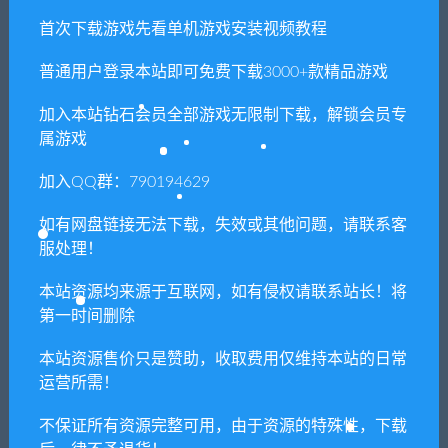
首次下载游戏先看单机游戏安装视频教程
相关推荐
普通用户登录本站即可免费下载3000+款精品游戏
加入本站钻石会员全部游戏无限制下载，解锁会员专
属游戏
加入QQ群：790194629
如有网盘链接无法下载，失效或其他问题，请联系客
最后的巫后众王纷争的年代
渡神纪：芬尼斯崛起/Immort
服处理！
（Build.8427997）
als Fenyx Rising（黄金豪华版
中文语音V1.11-V2修复）
本站资源均来源于互联网，如有侵权请联系站长！将
第一时间删除
本站资源售价只是赞助，收取费用仅维持本站的日常
运营所需！
不保证所有资源完整可用，由于资源的特殊性，下载
最终幻想5/Final Fantasy V
狂怯生死/Berserk or Die