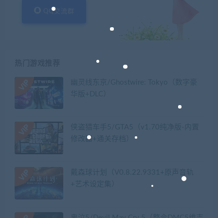
QQ交流群
热门游戏推荐
幽灵线东京/Ghostwire: Tokyo（数字豪
华版+DLC）
侠盗猎车手5/GTA5（v1.70纯净版-内置
修改器+通关存档）
戴森球计划（V0.8.22.9331+原声音轨
+艺术设定集）
鬼泣5/Devil May Cry 5（整合DMC5维吉