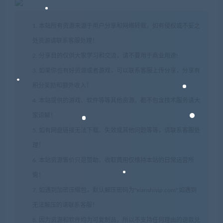
1. 本站所有资源来源于用户分享和网络转载，如有侵权或不妥之
处资源请联系客服处理！
2. 分享目的仅供大家学习和交流，请不要用于商业用途!
3. 如果你也有好资源或者游戏，可以联系客服上传分享，分享有
积分奖励和额外收入！
4. 本站提供的游戏、软件等等其他资源，都不包含技术服务请大
家谅解！
5. 如有网盘链接无法下载、失效或其他问题等等，请联系客服处
理！
6. 本站资源售价只是赞助，收取费用仅维持本站的日常运营所
需！
7. 如遇到加密压缩包，默认解压密码为"xianshivip.com",如遇到
无法解压的请联系客服！
8. 因为资源和软件均为可复制品，所以不支持任何理由的退款兑