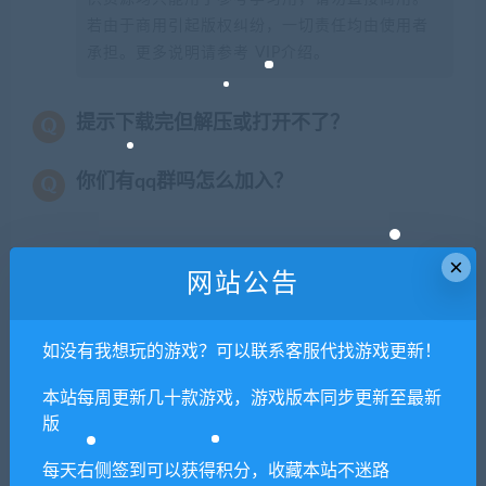
若由于商用引起版权纠纷，一切责任均由使用者
承担。更多说明请参考 VIP介绍。
提示下载完但解压或打开不了？
你们有qq群吗怎么加入？
×
网站公告
喜欢
0
分享到：
如没有我想玩的游戏？可以联系客服代找游戏更新！
上一篇
下一篇
本站每周更新几十款游戏，游戏版本同步更新至最新
苏醒之路（V1.0.21340-科迪
挂机吧！勇者/V1.1.9 欢度春
版
的南瓜头盔-万圣节2021
节全DLC
DLC+中文语音+原声音乐）
每天右侧签到可以获得积分，收藏本站不迷路