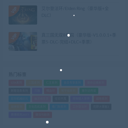
艾尔登法环/Elden Ring（豪华版+全
DLC）
真三国无双8帝国（豪华版-V1.0.0.1+季
票5-DLC-完结+DLC+季票）
热门标签
GTA系列
三国系列
仁王系列
会员专享系列
使命召唤系列
刺客信条系列
只狼
嗜血印
地平线系列
塞尔达传说
尼尔机械纪元
幽灵线东京
往日不再
怪物猎人世界
战地系列
战神系列
生化危机系列
看门狗系列
艾尔登法环
荒野大镖客2
赛博朋克2077
骑马与砍杀