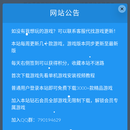
若由于商用引起版权纠纷，一切责任均由使用者
×
网站公告
承担。更多说明请参考 VIP介绍。
提示下载完但解压或打开不了？
如没有我想玩的游戏？可以联系客服代找游戏更新！
本站每周更新几十款游戏，游戏版本同步更新至最新
你们有qq群吗怎么加入？
版
每天右侧签到可以获得积分，收藏本站不迷路
喜欢
0
分享到：
首次下载游戏先看单机游戏安装视频教程
普通用户登录本站即可免费下载3000+款精品游戏
加入本站钻石会员全部游戏无限制下载，解锁会员专
上一篇
下一篇
属游戏
亚尔斯兰战记x无双/ARSLAN:
战锤：混沌祸
THE WARRIORS OF
害/Warhammer:
加入QQ群：790194629
LEGEND
Chaosbane（集成Witch
Hunter）