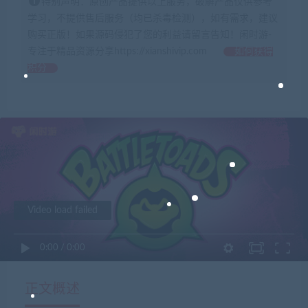
特别声明：原创产品提供以上服务，破解产品仅供参考
学习，不提供售后服务（均已杀毒检测），如有需求，建议
购买正版！如果源码侵犯了您的利益请留言告知！闲时游-
专注于精品资源分享https://xianshivip.com
如何获得
积分
Video load failed
0:00
/
0:00
正文概述