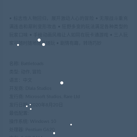
• 标志性人物回归，展开激动人心的冒险 • 无限战斗重充
满连击和犀利变形攻击 • 狂野多变的玩法满足各种类型的
玩家口味 • 手绘动画风格让人如同在玩卡通游戏 • 三人玩
家可随时随地随开随玩 • 剧情有趣，转场巧妙
名称: Battletoads
类型: 动作, 冒险
语言：中文
开发商: Dlala Studios
发行商: Microsoft Studios, Rare Ltd
发行日期: 2020年8月20日
最低配置:
操作系统: Windows 10
处理器: Pentium G620