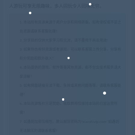
人游玩可享无限趣味，多人同玩令人回味无穷。
1. 本站所有资源来源于用户分享和网络转载，如有侵权或不妥之
处资源请联系客服处理！
2. 分享目的仅供大家学习和交流，请不要用于商业用途!
3. 如果你也有好资源或者游戏，可以联系客服上传分享，分享有
积分奖励和额外收入！
4. 本站提供的游戏、软件等等其他资源，都不包含技术服务请大
家谅解！
5. 如有网盘链接无法下载、失效或其他问题等等，请联系客服处
理！
6. 本站资源售价只是赞助，收取费用仅维持本站的日常运营所
需！
7. 如遇到加密压缩包，默认解压密码为"xianshivip.com",如遇到
无法解压的请联系客服！