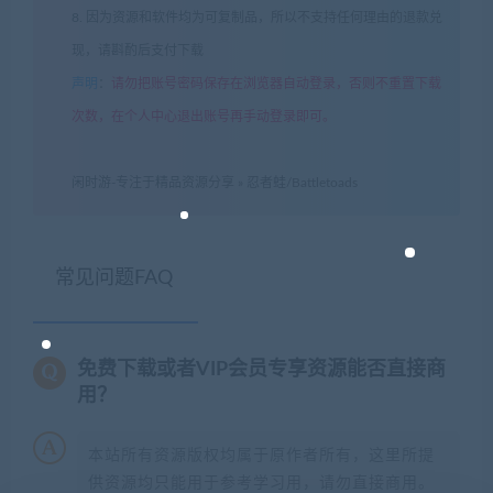
8. 因为资源和软件均为可复制品，所以不支持任何理由的退款兑
现，请斟酌后支付下载
声明
：
请勿把账号密码保存在浏览器自动登录，否则不重置下载
次数，在个人中心退出账号再手动登录即可。
闲时游-专注于精品资源分享
»
忍者蛙/Battletoads
常见问题FAQ
免费下载或者VIP会员专享资源能否直接商
用？
本站所有资源版权均属于原作者所有，这里所提
供资源均只能用于参考学习用，请勿直接商用。