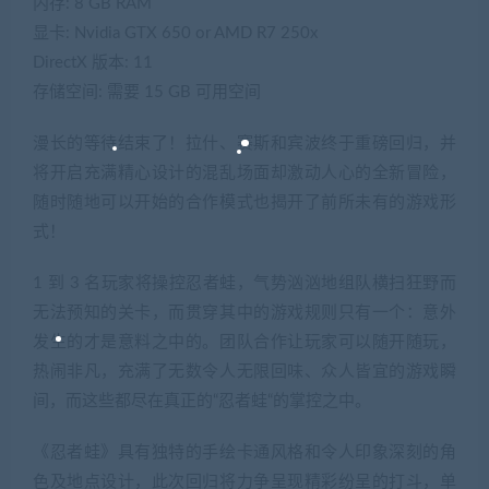
内存: 8 GB RAM
显卡: Nvidia GTX 650 or AMD R7 250x
DirectX 版本: 11
存储空间: 需要 15 GB 可用空间
漫长的等待结束了！拉什、赛斯和宾波终于重磅回归，并
将开启充满精心设计的混乱场面却激动人心的全新冒险，
随时随地可以开始的合作模式也揭开了前所未有的游戏形
式！
1 到 3 名玩家将操控忍者蛙，气势汹汹地组队横扫狂野而
无法预知的关卡，而贯穿其中的游戏规则只有一个：意外
发生的才是意料之中的。团队合作让玩家可以随开随玩，
热闹非凡，充满了无数令人无限回味、众人皆宜的游戏瞬
间，而这些都尽在真正的“忍者蛙“的掌控之中。
《忍者蛙》具有独特的手绘卡通风格和令人印象深刻的角
色及地点设计，此次回归将力争呈现精彩纷呈的打斗，单