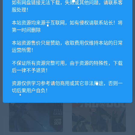
如有网盘链接无法下载，失效或其他问题，请联系客
服处理！
本站资源均来源于互联网，如有侵权请联系站长！将
相关推荐
第一时间删除
本站资源售价只是赞助，收取费用仅维持本站的日常
运营所需！
不保证所有资源完整可用，由于资源的特殊性，下载
后一律不予退货！
智械危机战术真空行动/JUSTI
开拓者：正义之怒/Pathfinde
CE SUCKS
r: Wrath of the Righteous（v
资源仅供学习参考请勿商用或其它非法用途，否则一
1.0.3c）
切后果用户自负！