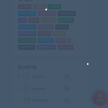
GTA系列
三国系列
仁王系列
会员专享系列
使命召唤系列
刺客信条系列
只狼
嗜血印
地平线系列
塞尔达传说
尼尔机械纪元
幽灵线东京
往日不再
怪物猎人世界
战地系列
战神系列
生化危机系列
看门狗系列
艾尔登法环
荒野大镖客2
赛博朋克2077
骑马与砍杀
积分排行榜
1
252
ghtyvxlz
积分
2
219
yangwen
积分
3
187
Z8574726
积分
SVIP