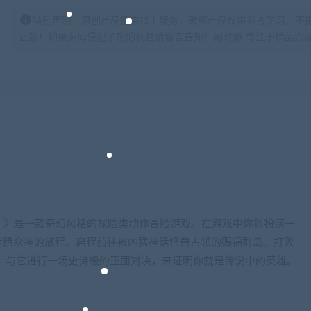
特别声明：原创产品提供以上服务，破解产品仅供参考学习，不
正版！如果源码侵犯了您的利益请留言告知！闲时游-专注于精品资源分享https:
 Rising）》是一款奇幻风格的探险类动作冒险游戏。在游戏中你将扮演一
希腊众神的旅程。启程前往被凶猛神话怪兽占领的赐福群岛。打败
”。与它进行一场史诗般的正面对决，来证明你就是传说中的英雄。