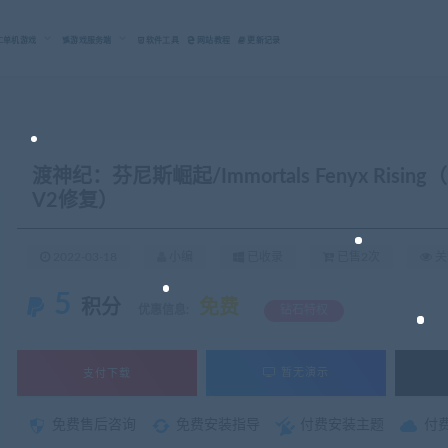
C单机游戏
游戏服务端
软件工具
网站教程
更新记录
渡神纪：芬尼斯崛起/Immortals Fenyx Risi
V2修复）
2022-03-18
小编
已收录
已售2次
关
5
积分
免费
优惠信息:
钻石特权
支付下载
暂无演示
免费售后咨询
免费安装指导
付费安装主题
付