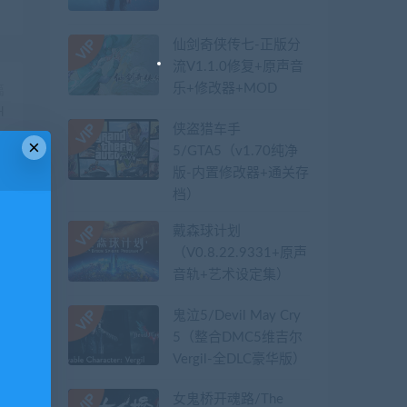
仙剑奇侠传七-正版分
流V1.1.0修复+原声音
乐+修改器+MOD
篇
H
侠盗猎车手
×
5/GTA5（v1.70纯净
版-内置修改器+通关存
档）
戴森球计划
（V0.8.22.9331+原声
音轨+艺术设定集）
鬼泣5/Devil May Cry
5（整合DMC5维吉尔
Vergil-全DLC豪华版）
女鬼桥开魂路/The