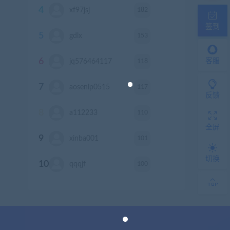
4
182
xf97jsj
积分
签到
5
153
gdlx
积分
6
118
客服
jq576464117
积分
7
117
aosenlp0515
积分
反馈
8
110
a112233
积分
全屏
9
101
xinba001
积分
切换
10
100
qqqjf
积分