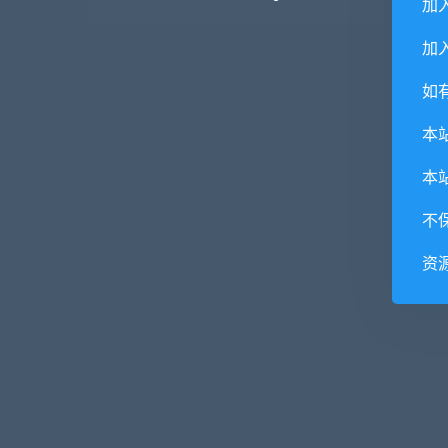
加
加入
如
本
本
不
资