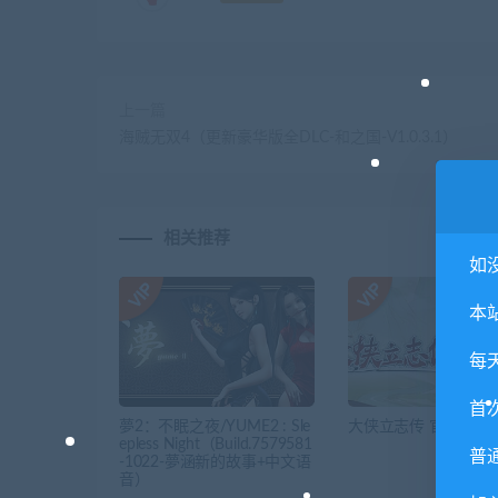
上一篇
海贼无双4（更新豪华版全DLC-和之国-V1.0.3.1）
相关推荐
如
本
每
首
夢2：不眠之夜/YUME2 : Sle
大侠立志传 官方中文
epless Night（Build.7579581
普
-1022-夢涵新的故事+中文语
音）