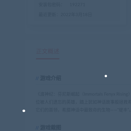
安装包密码：
192271
最近更新：2022年3月18日
正文概述
游戏介绍
《渡神纪：芬尼斯崛起（Immortals Fenyx
位被人们遗忘的英雄，踏上犹如神话故事般拯救
它们的首领，希腊神话中最致命的生物——“堤丰
游戏截图