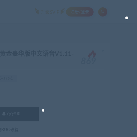
注册/登录
升级SVIP
。
ng（黄金豪华版中文语音V1.11-
869
注869次
QQ咨询
费BUG修复