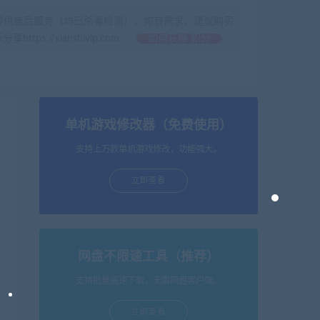
提供售后服务（均已杀毒检测），如有需求，建议购买
//xianshivip.com
如何获得 积分
单机游戏修改器（免费使用）
支持上万款单机游戏修改，功能强大。
立即查看
网盘不限速工具（推荐）
支持批量高速下载，无需网盘客户端。
立即查看