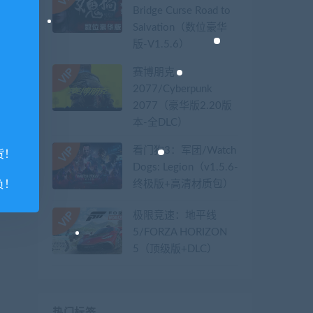
Bridge Curse Road to
Salvation（数位豪华
版-V1.5.6）
赛博朋克
2077/Cyberpunk
2077（豪华版2.20版
本-全DLC）
看门狗3：军团/Watch
货！
Dogs: Legion（v1.5.6-
负！
终极版+高清材质包）
极限竞速：地平线
5/FORZA HORIZON
5（顶级版+DLC）
热门标签