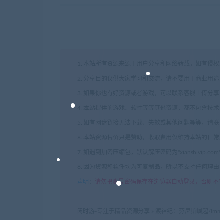
1. 本站所有资源来源于用户分享和网络转载，如有侵
2. 分享目的仅供大家学习和交流，请不要用于商业用途
3. 如果你也有好资源或者游戏，可以联系客服上传分
4. 本站提供的游戏、软件等等其他资源，都不包含技
5. 如有网盘链接无法下载、失效或其他问题等等，请
6. 本站资源售价只是赞助，收取费用仅维持本站的日
7. 如遇到加密压缩包，默认解压密码为"xianshivip.
8. 因为资源和软件均为可复制品，所以不支持任何理
声明
：
请勿把账号密码保存在浏览器自动登录，否则不
闲时游-专注于精品资源分享
»
渡神纪：芬尼斯崛起/Immor