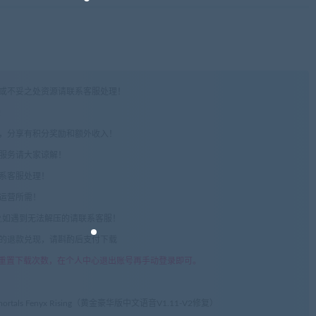
权或不妥之处资源请联系客服处理！
!
享，分享有积分奖励和额外收入！
术服务请大家谅解！
联系客服处理！
常运营所需！
com",如遇到无法解压的请联系客服！
由的退款兑现，请斟酌后支付下载
重置下载次数，在个人中心退出账号再手动登录即可。
tals Fenyx Rising（黄金豪华版中文语音V1.11-V2修复）