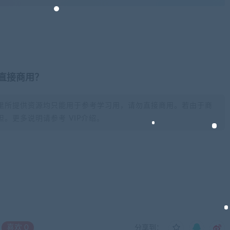
否直接商用？
里所提供资源均只能用于参考学习用，请勿直接商用。若由于商
。更多说明请参考 VIP介绍。
喜欢
0
分享到：