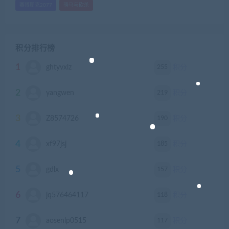
赛博朋克2077
骑马与砍杀
积分排行榜
1
255
ghtyvxlz
积分
2
219
yangwen
积分
3
190
Z8574726
积分
4
185
xf97jsj
积分
5
157
gdlx
积分
6
118
jq576464117
积分
7
117
aosenlp0515
积分