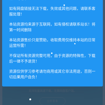
如有网盘链接无法下载，失效或其他问题，请联系客
Lj 视频下载器支持多平台视频
酷我音乐电脑版（豪华VIP解
服处理！
下载工具
锁/任意下载/去广告）
本站资源均来源于互联网，如有侵权请联系站长！将
第一时间删除
单机游戏修改器（免费使用）
本站资源售价只是赞助，收取费用仅维持本站的日常
运营所需！
支持上万款单机游戏修改，功能强大。
不保证所有资源完整可用，由于资源的特殊性，下载
立即查看
后一律不予退货！
资源仅供学习参考请勿商用或其它非法用途，否则一
切后果用户自负！
网盘不限速工具（推荐）
支持批量高速下载，无需网盘客户端。
立即查看