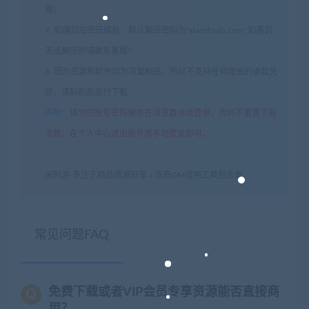
需！
7. 如遇到加密压缩包，默认解压密码为"xianshivip.com",如遇到
无法解压的请联系客服！
8. 因为资源和软件均为可复制品，所以不支持任何理由的退款兑
现，请斟酌后支付下载
声明
：
请勿把账号密码保存在浏览器自动登录，否则不重置下载
次数，在个人中心退出账号再手动登录即可。
闲时游-专注于精品资源分享
»
传奇GM适用工具包合集
常见问题FAQ
免费下载或者VIP会员专享资源能否直接商
用？