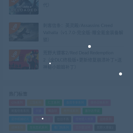
代）
刺客信条：英灵殿/Assassins Creed
Valhalla（v1.7.0-完全版-赠全氪金装备解
锁）​
荒野大镖客2/Red Dead Redemption
2（全DLC终极版+更新修复崩溃补丁+送
神秘小姐姐补丁）
热门标签
GTA系列
三国系列
仁王系列
会员专享系列
使命召唤系列
刺客信条系列
只狼
嗜血印
地平线系列
塞尔达传说
尼尔机械纪元
幽灵线东京
往日不再
怪物猎人世界
战地系列
战神系列
生化危机系列
看门狗系列
艾尔登法环
荒野大镖客2