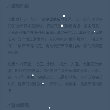
游戏介绍
《藏 龙》是一款真正的金庸武侠型页游，第一次推出“逍遥
武侠”全新概念型游戏，将全开放式剧情奇遇、自由习武、
武林正邪阵营PK等多种革新玩法完美结合，真正实现“无拘
无束” 的个性江湖世界！极具特色的“武学境界”、“招式领
悟”、“豪侠谱”等设定，将给玩家带来与别具一格的畅爽
游
戏
乐趣
此版本四职业，枪王。剑侠，棍宗，刀圣。完整无错商
城。BOSS挑战副本。GM修改工具任意修改元宝。经验。
钱。VIP等~单机一键端进入，无需虚拟机。坐骑宠物完美
升星. 提供局域网教程。 四职业，全副本，完美无错的商
城
游戏截图