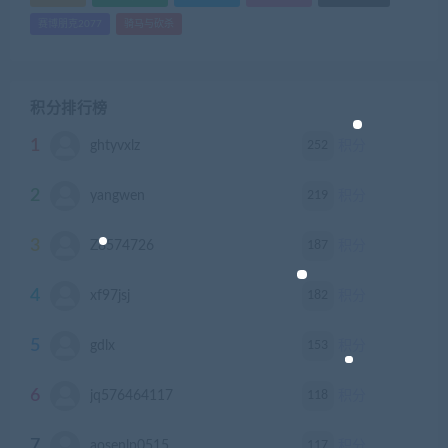
赛博朋克2077
骑马与砍杀
积分排行榜
1
252
ghtyvxlz
积分
2
219
yangwen
积分
3
187
Z8574726
积分
4
182
xf97jsj
积分
5
153
gdlx
积分
6
118
jq576464117
积分
7
117
aosenlp0515
积分