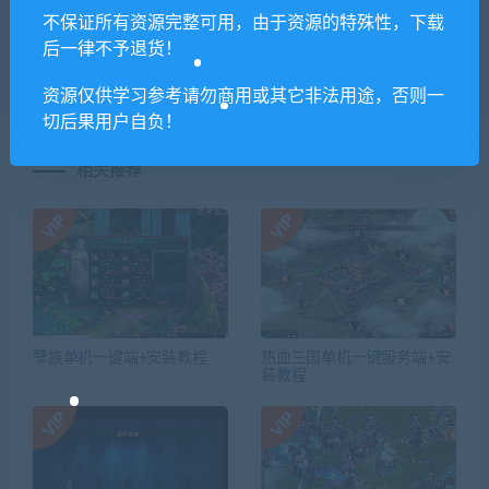
上一篇
下一篇
不保证所有资源完整可用，由于资源的特殊性，下载
暗黑大陆-传奇单机版+安装教
赤壁虎卫传奇一键端+安装教
后一律不予退货！
程
程
资源仅供学习参考请勿商用或其它非法用途，否则一
切后果用户自负！
相关推荐
孽族单机一键端+安装教程
热血三国单机一键服务端+安
装教程