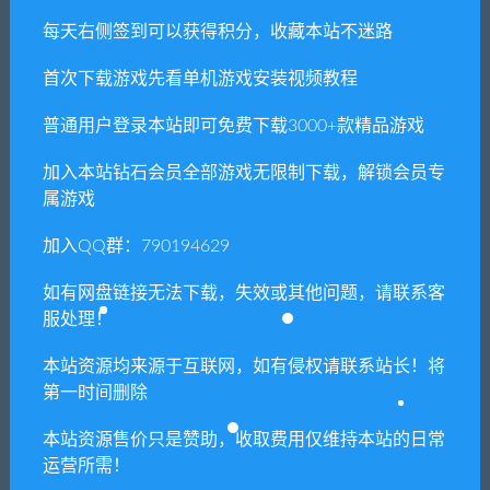
免费下载或者VIP会员专享资源能否直接商
每天右侧签到可以获得积分，收藏本站不迷路
用？
首次下载游戏先看单机游戏安装视频教程
本站所有资源版权均属于原作者所有，这里所提
供资源均只能用于参考学习用，请勿直接商用。
普通用户登录本站即可免费下载3000+款精品游戏
若由于商用引起版权纠纷，一切责任均由使用者
加入本站钻石会员全部游戏无限制下载，解锁会员专
承担。更多说明请参考 VIP介绍。
属游戏
提示下载完但解压或打开不了？
加入QQ群：790194629
如有网盘链接无法下载，失效或其他问题，请联系客
你们有qq群吗怎么加入？
服处理！
本站资源均来源于互联网，如有侵权请联系站长！将
第一时间删除
喜欢
0
分享到：
本站资源售价只是赞助，收取费用仅维持本站的日常
运营所需！