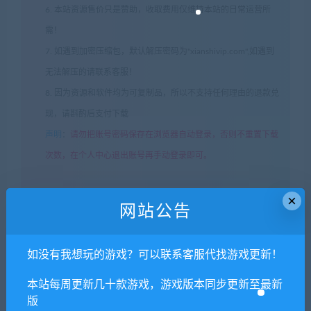
6. 本站资源售价只是赞助，收取费用仅维持本站的日常运营所
需！
7. 如遇到加密压缩包，默认解压密码为"xianshivip.com",如遇到
无法解压的请联系客服！
8. 因为资源和软件均为可复制品，所以不支持任何理由的退款兑
现，请斟酌后支付下载
声明
：
请勿把账号密码保存在浏览器自动登录，否则不重置下载
次数，在个人中心退出账号再手动登录即可。
×
闲时游-专注于精品资源分享
»
藏龙OL单机版+安装教程
网站公告
如没有我想玩的游戏？可以联系客服代找游戏更新！
常见问题FAQ
本站每周更新几十款游戏，游戏版本同步更新至最新
版