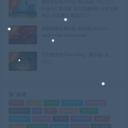
城市天际线/Cities: Skylines（V1.15.1-
F4全DLC豪华版-现代交通网络-火车站地
铁站-日落港口-韩国之心）
漫威蜘蛛侠重制版/复刻版/Marvel’s
Spider-Man Remastered
艾尔登法环/Elden Ring（豪华版+全
DLC）
热门标签
GTA系列
三国系列
仁王系列
会员专享系列
使命召唤系列
刺客信条系列
只狼
嗜血印
地平线系列
塞尔达传说
尼尔机械纪元
幽灵线东京
往日不再
怪物猎人世界
战地系列
战神系列
生化危机系列
看门狗系列
艾尔登法环
荒野大镖客2