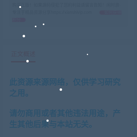
购买正版！如果源码侵犯了您的利益请留言告知！闲时游-
专注于精品资源分享https://xianshivip.com
如何获得
积分
正文概述
此资源来源网络，仅供学习研究
之用。
请勿商用或者其他违法用途，产
生其他后果与本站无关。