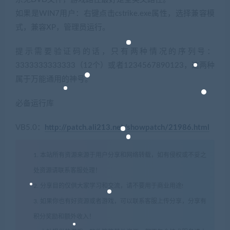
如果是WIN7用户：右键点击cstrike.exe属性，选择兼容模
式，兼容XP，管理员运行。
提示需要验证码的话，只有两种情况的序列号：
3333333333333（12个）或者1234567890123，这两种
属于万能通用的神号。
必备运行库
VB5.0：
http://patch.ali213.net/showpatch/21986.html
1. 本站所有资源来源于用户分享和网络转载，如有侵权或不妥之
处资源请联系客服处理！
2. 分享目的仅供大家学习和交流，请不要用于商业用途!
3. 如果你也有好资源或者游戏，可以联系客服上传分享，分享有
积分奖励和额外收入！