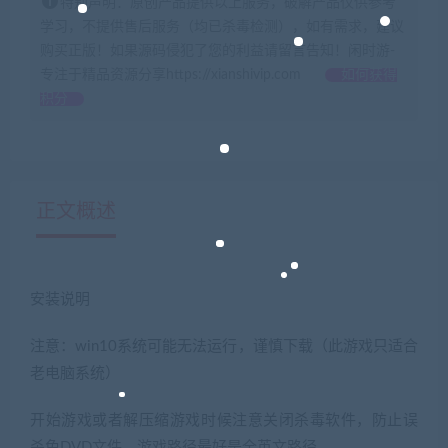
特别声明：原创产品提供以上服务，破解产品仅供参考
学习，不提供售后服务（均已杀毒检测），如有需求，建议
购买正版！如果源码侵犯了您的利益请留言告知！闲时游-
专注于精品资源分享https://xianshivip.com
如何获得
积分
正文概述
安装说明
注意：win10系统可能无法运行，谨慎下载（此游戏只适合
老电脑系统）
开始游戏或者解压缩游戏时候注意关闭杀毒软件，防止误
杀免DVD文件，游戏路径最好是全英文路径。