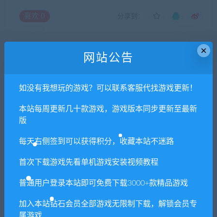
喜欢
0
分享到：
×
网站公告
上一篇
下一篇
暴力摩托中文版加多国语言光
CS反恐精英1.6
盘安装版
如没有我想玩的游戏？可以联系客服代找游戏更新！
本站每周更新几十款游戏，游戏版本同步更新至最新
版
相关推荐
每天右侧签到可以获得积分，收藏本站不迷路
首次下载游戏先看单机游戏安装视频教程
普通用户登录本站即可免费下载3000+款精品游戏
加入本站钻石会员全部游戏无限制下载，解锁会员专
炼狱神罚/Scathe
战争机器4 单机/同屏多人
属游戏