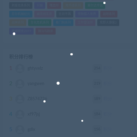
刺客信条系列
只狼
嗜血印
地平线系列
塞尔达传说
尼尔机械纪元
幽灵线东京
往日不再
怪物猎人世界
战地系列
战神系列
生化危机系列
看门狗系列
艾尔登法环
荒野大镖客2
赛博朋克2077
骑马与砍杀
积分排行榜
1
254
ghtyvxlz
积分
2
219
yangwen
积分
3
189
Z8574726
积分
4
184
xf97jsj
积分
5
156
gdlx
积分