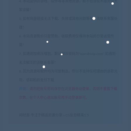
4. 本站提供的游戏、软件等等其他资源，都不包含技术服务请大
家谅解！
5. 如有网盘链接无法下载、失效或其他问题等等，请联系客服处
理！
6. 本站资源售价只是赞助，收取费用仅维持本站的日常运营所
需！
7. 如遇到加密压缩包，默认解压密码为"xianshivip.com",如遇到
无法解压的请联系客服！
8. 因为资源和软件均为可复制品，所以不支持任何理由的退款兑
现，请斟酌后支付下载
声明
：
请勿把账号密码保存在浏览器自动登录，否则不重置下载
次数，在个人中心退出账号再手动登录即可。
闲时游-专注于精品资源分享
»
CS反恐精英1.5