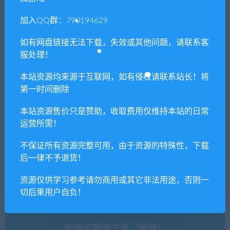
加入QQ群：790194629
如有网盘链接无法下载，失效或其他问题，请联系客
服处理！
本站资源均来源于互联网，如有侵权请联系站长！将
孤岛惊魂：新曙光
灵魂射手:死亡使者
第一时间删除
本站资源售价只是赞助，收取费用仅维持本站的日常
运营所需！
单机游戏修改器（免费使用）
不保证所有资源完整可用，由于资源的特殊性，下载
支持上万款单机游戏修改，功能强大。
后一律不予退货！
立即查看
资源仅供学习参考请勿商用或其它非法用途，否则一
切后果用户自负！
网盘不限速工具（推荐）