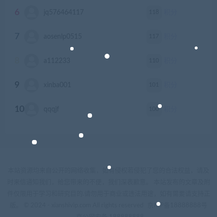
6
118
jq576464117
积分
7
117
aosenlp0515
积分
8
110
a112233
积分
9
101
xinba001
积分
10
100
qqqjf
积分
本站资源均来自公开的网络收集，如有侵权若侵犯了您的合法权益，请及
时来信通知我们，给您带来的不便，我们深表歉意。 本站发布的文章及附
件仅限用于学习和研究目的.请勿用于商业或违法用途，如有需要请支持正
版。 © 2024 - xianshivip.com All rights reserved
京ICP备18888888号