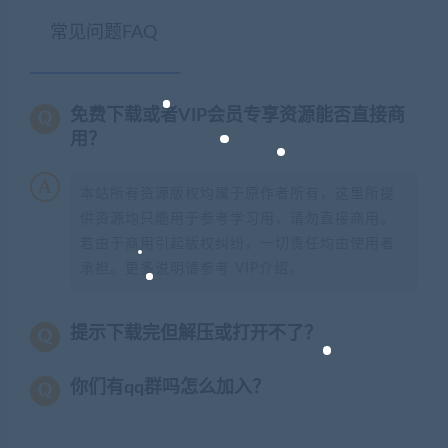
常见问题FAQ
免费下载或者VIP会员专享资源能否直接商
用？
本站所有资源版权均属于原作者所有，这里所提
供资源均只能用于参考学习用，请勿直接商用。
若由于商用引起版权纠纷，一切责任均由使用者
承担。更多说明请参考 VIP介绍。
提示下载完但解压或打开不了？
你们有qq群吗怎么加入？