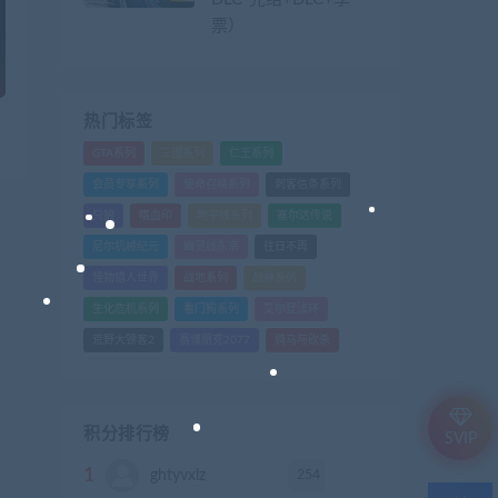
票）
热门标签
GTA系列
三国系列
仁王系列
会员专享系列
使命召唤系列
刺客信条系列
只狼
嗜血印
地平线系列
塞尔达传说
尼尔机械纪元
幽灵线东京
往日不再
怪物猎人世界
战地系列
战神系列
生化危机系列
看门狗系列
艾尔登法环
荒野大镖客2
赛博朋克2077
骑马与砍杀
积分排行榜
SVIP
1
254
ghtyvxlz
积分