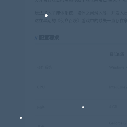
玩法加入了掩体系统，墙体之间滑入等，开发人
这在早期的《使命召唤》游戏中的缺失一直存在
配置要求
最低配置
操作系统
Windows 
CPU
Intel Co
内存
4 GB
GeForce G