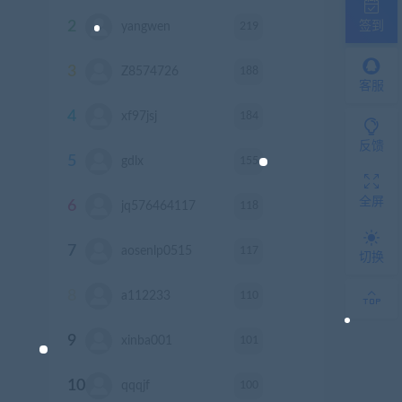
2
签到
219
yangwen
积分
3
188
Z8574726
积分
客服
4
184
xf97jsj
积分
反馈
5
155
gdlx
积分
全屏
6
118
jq576464117
积分
7
117
aosenlp0515
积分
切换
8
110
a112233
积分
9
101
xinba001
积分
10
100
qqqjf
积分