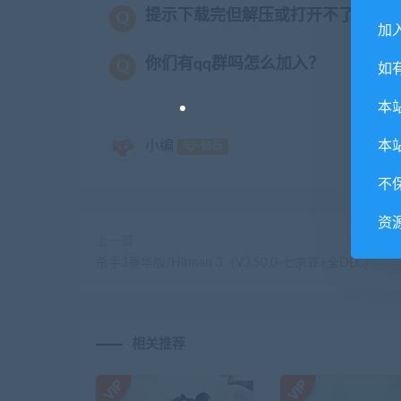
提示下载完但解压或打开不了？
加入
你们有qq群吗怎么加入？
如
本
小编
本
钻石
不
资
上一篇
杀手3豪华版/Hitman 3（V3.50.0-七宗罪+全DLC）
相关推荐