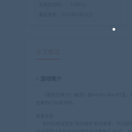
安装包密码：
578912
最近更新：2022年4月12日
正文概述
游戏简介
《使命召唤10：幽灵》由Infinity Ward
支新的COD系列作。
查看全部
本作仍将设定在“现代战争”系列背景，不过剧情
另外需要注意的是副标题不是经典角色“幽灵”，这