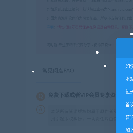
6. 本站资源售价只是赞助，收取费用仅维持本站的日
7. 如遇到加密压缩包，默认解压密码为"xianshivip.
8. 因为资源和软件均为可复制品，所以不支持任何理
声明
：
请勿把账号密码保存在浏览器自动登录，否则不
闲时游-专注于精品资源分享
»
使命召唤10：幽灵/COD
如
常见问题FAQ
本
每
免费下载或者VIP会员专享资源能
首
本站所有资源版权均属于原作者所有，这
普
用引起版权纠纷，一切责任均由使用者承担
加