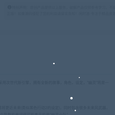
特别声明：原创产品提供以上服务，破解产品仅供参考学习，不
正版！如果源码侵犯了您的利益请留言告知！闲时游-专注于精品资源分享https:
打造，采用次世代新引擎，拥有全新的故事，角色，设定，“幽灵”将是一
将更近未来(类似黑色行动2的设定)，同时包含很多未来风武器，
个复数的单词很可能表示的是“幽灵小队”。