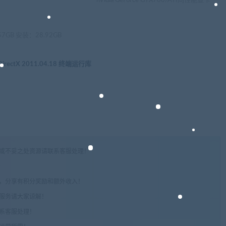
nVidia GeForce GTX780/ATI同性能显卡
7GB 安装：28.92GB
t DirectX 2011.04.18 终端运行库
权或不妥之处资源请联系客服处理！
!
享，分享有积分奖励和额外收入！
术服务请大家谅解！
联系客服处理！