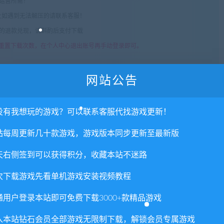
常运营所需！
com",如遇到无法解压的请联系客服！
由的退款兑现，请斟酌后支付下载
重置下载次数，在个人中心退出账号再手动登录即可。
10
网站公告
没有我想玩的游戏？可以联系客服代找游戏更新！
站每周更新几十款游戏，游戏版本同步更新至最新版
天右侧签到可以获得积分，收藏本站不迷路
否直接商用？
次下载游戏先看单机游戏安装视频教程
里所提供资源均只能用于参考学习用，请勿直接商用。若由于商
通用户登录本站即可免费下载3000+款精品游戏
。更多说明请参考 VIP介绍。
入本站钻石会员全部游戏无限制下载，解锁会员专属游戏