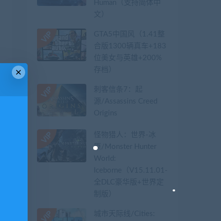
Human（支持简体中
文）
GTA5中国风（1.41整
合版1300辆真车+183
位美女与英雄+200%
存档）
×
刺客信条7：起
源/Assassins Creed
Origins
怪物猎人：世界-冰
原/Monster Hunter
World:
Iceborne（V15.11.01-
全DLC豪华版+世界定
制版）
城市天际线/Cities: