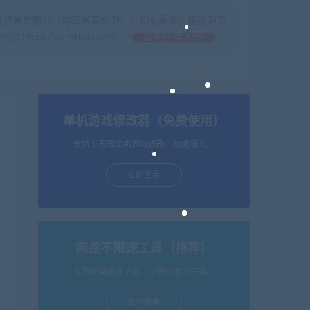
提供售后服务（均已杀毒检测），如有需求，建议购买
//xianshivip.com
如何获得 积分
单机游戏修改器（免费使用）
支持上万款单机游戏修改，功能强大。
立即查看
网盘不限速工具（推荐）
支持批量高速下载，无需网盘客户端。
立即查看