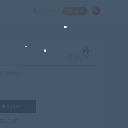
注册/登录
升级SVIP
。
1.57K
注1.57K次
QQ咨询
费BUG修复