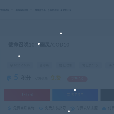
C单机游戏
游戏服务端
软件工具
网站教程
更新记录
使命召唤10：幽灵/COD10
2022-03-20
小编
已收录
已售34次
关
5
积分
免费
优惠信息:
钻石特权
支付下载
暂无演示
免费售后咨询
免费安装指导
付费安装主题
付