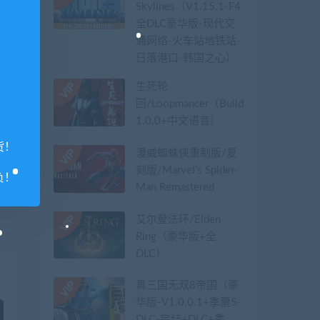
Skylines（V1.15.1-F4
全DLC豪华版-现代交
通网络-火车站地铁站-
日落港口-韩国之心）
生死轮
回/Loopmancer（Build.9107387-
1.0.0+中文语音）
货！
漫威蜘蛛侠重制版/复
刻版/Marvel’s Spider-
负！
Man Remastered
篇
）
艾尔登法环/Elden
Ring（豪华版+全
DLC）
真三国无双8帝国（豪
华版-V1.0.0.1+季票5-
DLC-完结+DLC+季