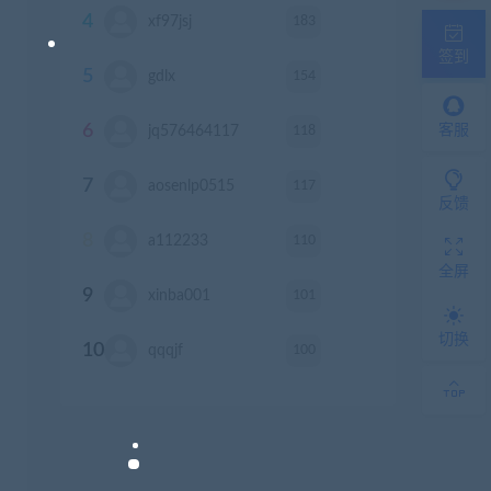
4
183
xf97jsj
积分
签到
5
154
gdlx
积分
6
118
客服
jq576464117
积分
7
117
aosenlp0515
积分
反馈
8
110
a112233
积分
全屏
9
101
xinba001
积分
切换
10
100
qqqjf
积分