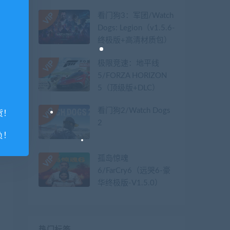
看门狗3：军团/Watch
Dogs: Legion（v1.5.6-
终极版+高清材质包）
极限竞速：地平线
5/FORZA HORIZON
5（顶级版+DLC）
看门狗2/Watch Dogs
货！
2
负！
孤岛惊魂
6/FarCry6（远哭6-豪
华终极版-V1.5.0）
热门标签