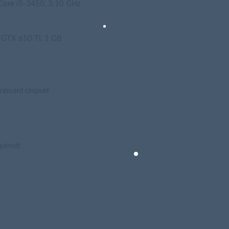
ore i5-3450, 3.10 GHz
GTX 650 Ti, 1 GB
nboard chipset
ired)