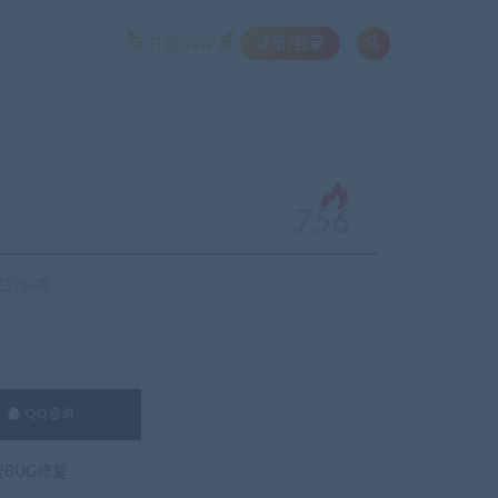
注册/登录
升级SVIP
。
756
注756次
QQ咨询
费BUG修复