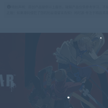
特别声明：原创产品提供以上服务，破解产品仅供参考学习，不
正版！如果源码侵犯了您的利益请留言告知！闲时游-专注于精品资源分享https: