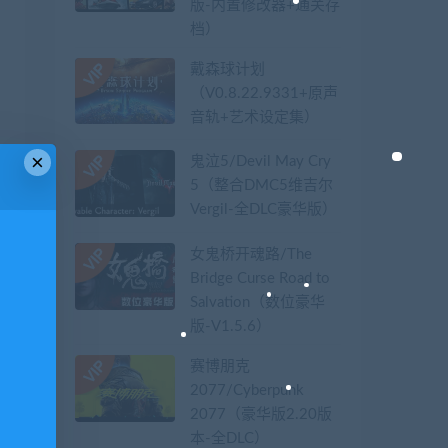
版-内置修改器+通关存
档）
戴森球计划
（V0.8.22.9331+原声
音轨+艺术设定集）
×
鬼泣5/Devil May Cry
5（整合DMC5维吉尔
Vergil-全DLC豪华版）
女鬼桥开魂路/The
Bridge Curse Road to
Salvation（数位豪华
版-V1.5.6）
赛博朋克
2077/Cyberpunk
2077（豪华版2.20版
本-全DLC）