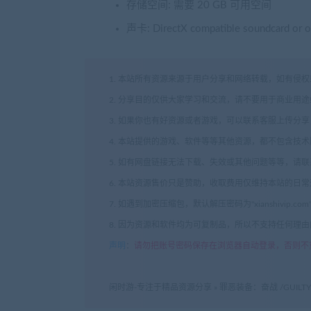
存储空间: 需要 20 GB 可用空间
声卡: DirectX compatible soundcard or o
1. 本站所有资源来源于用户分享和网络转载，如有侵
2. 分享目的仅供大家学习和交流，请不要用于商业用途
3. 如果你也有好资源或者游戏，可以联系客服上传分
4. 本站提供的游戏、软件等等其他资源，都不包含技
5. 如有网盘链接无法下载、失效或其他问题等等，请
6. 本站资源售价只是赞助，收取费用仅维持本站的日
7. 如遇到加密压缩包，默认解压密码为"xianshivip.
8. 因为资源和软件均为可复制品，所以不支持任何理
声明
：
请勿把账号密码保存在浏览器自动登录，否则不
闲时游-专注于精品资源分享
»
罪恶装备：奋战 /GUILTY G