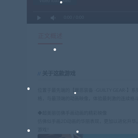
Video load failed
0:00
/
0:00
正文概述
关于这款游戏
位置于最先端的【罪恶装备 -GUILTY GEAR-】系
格，与最顶端的动画映像，体验最刺激的连续格
◆超美丽彷佛手画动画的精彩映像
仿佛似手画2D动画的华丽表现，更加以进化升华
游戏！