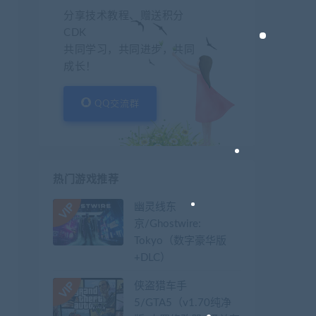
分享技术教程、赠送积分
CDK
共同学习，共同进步，共同
成长！
QQ交流群
热门游戏推荐
幽灵线东
京/Ghostwire:
Tokyo（数字豪华版
+DLC）
侠盗猎车手
5/GTA5（v1.70纯净