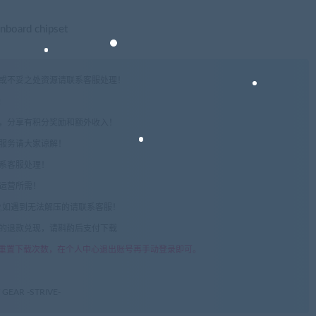
nboard chipset
权或不妥之处资源请联系客服处理！
!
享，分享有积分奖励和额外收入！
术服务请大家谅解！
联系客服处理！
常运营所需！
com",如遇到无法解压的请联系客服！
由的退款兑现，请斟酌后支付下载
重置下载次数，在个人中心退出账号再手动登录即可。
EAR -STRIVE-