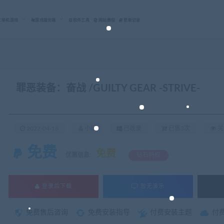
C单机游戏
游戏服务端
软件工具
网站教程
更新记录
罪恶装备：奋战 /GUILTY GEAR -STRIVE-
2022-04-16
小编
已收录
已售3次
关
免费
免费
优惠信息:
钻石特权
登录后下载
暂无演示
免费售后咨询
免费安装指导
付费安装主题
付