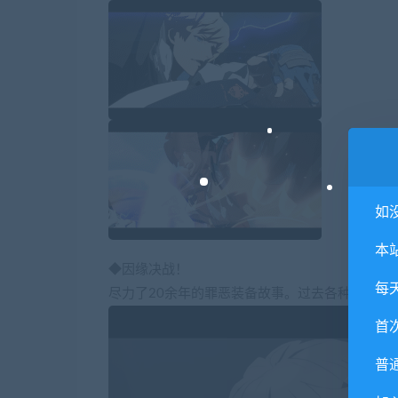
如
本
◆因缘决战！
每
尽力了20余年的罪恶装备故事。过去各种的因缘
首
普