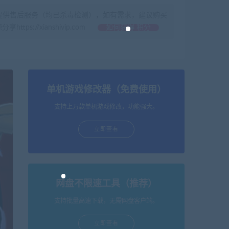
提供售后服务（均已杀毒检测），如有需求，建议购买
//xianshivip.com
如何获得 积分
单机游戏修改器（免费使用）
支持上万款单机游戏修改，功能强大。
立即查看
网盘不限速工具（推荐）
支持批量高速下载，无需网盘客户端。
立即查看