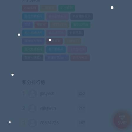
GTA系列
三国系列
仁王系列
会员专享系列
使命召唤系列
刺客信条系列
只狼
嗜血印
地平线系列
塞尔达传说
尼尔机械纪元
幽灵线东京
往日不再
怪物猎人世界
战地系列
战神系列
生化危机系列
看门狗系列
艾尔登法环
荒野大镖客2
赛博朋克2077
骑马与砍杀
积分排行榜
1
253
ghtyvxlz
积分
2
219
yangwen
积分
3
187
Z8574726
积分
SVIP