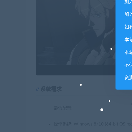
加
加入
如
本
本
不
资
系统需求
最低配置:
操作系统: Windows 8/10 (64-bit OS requ