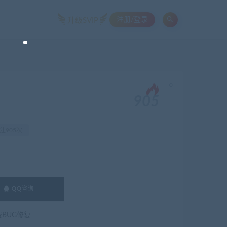
注册/登录
升级SVIP
。
905
注905次
QQ咨询
费BUG修复