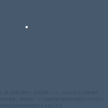
游戏。继『风色幻想５～赤月战争～』与『风色幻想６～冒险奏鸣
的抉择篇」世界观后，为了承接本系列最后完结篇而于2008年六
变原本风色系列所使用的ＲＡＰ战斗方式