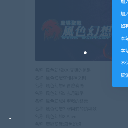
加
加入
如
本
本
不
名称: 風色幻想XX:交錯的軌跡
资
名称: 風色幻想SP:封神之刻
名称: 風色幻想6:冒險奏鳴
名称: 風色幻想5:赤月戰爭
名称: 風色幻想4:聖戰的終焉
名称: 風色幻想3:罪與罰的鎮魂歌
名称: 風色幻想2:Alive
名称: 魔導聖戰:風色幻想