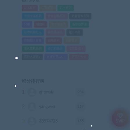
GTA系列
三国系列
仁王系列
会员专享系列
使命召唤系列
刺客信条系列
只狼
嗜血印
地平线系列
塞尔达传说
尼尔机械纪元
幽灵线东京
往日不再
怪物猎人世界
战地系列
战神系列
生化危机系列
看门狗系列
艾尔登法环
荒野大镖客2
赛博朋克2077
骑马与砍杀
积分排行榜
1
254
ghtyvxlz
积分
2
219
yangwen
积分
3
188
Z8574726
积分
SVIP