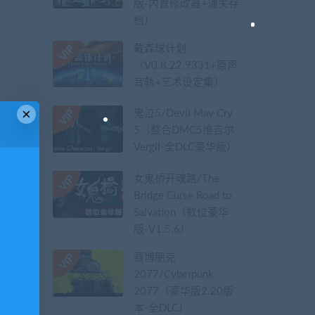
版-内置修改器+通关存
档）
戴森球计划
（V0.8.22.9331+原声
音轨+艺术设定集）
×
鬼泣5/Devil May Cry
5（整合DMC5维吉尔
Vergil-全DLC豪华版）
女鬼桥开魂路/The
Bridge Curse Road to
Salvation（数位豪华
版-V1.5.6）
赛博朋克
2077/Cyberpunk
2077（豪华版2.20版
本-全DLC）