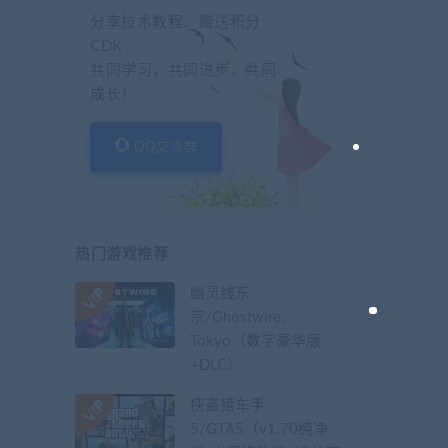
分享技术教程、赠送积分
CDK
共同学习，共同进步，共同
成长！
QQ交流群
热门游戏推荐
幽灵线东
京/Ghostwire:
Tokyo（数字豪华版
+DLC）
侠盗猎车手
5/GTA5（v1.70纯净