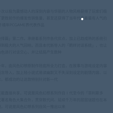
一次以极为震憾动人的深刻内容与华丽的人物风格获得了玩家们极
了更胜前作的爆发性销售量，甚至还获得了当年代表着最有人气的
千禧年PCGAME界代表作品
抉择篇」第二作。承继着系列作各代优点，加上已趋成熟的系统引
得到极大的人气回响，而且本代新导入的「羁绊对话系统」，也让
角色进行对谈交心，并让结局产生数种
一年，由风色幻想原制作班底所全力打造，在故事与游戏设定内容
概念导入，加上轻小说式易读幽默又不失深刻设定的剧情内容、以
念，都成功的让这款特别针对新一代
还能直接共享，可说是风色幻想系列作自Ⅰ代至今的「菲利斯多
代著名角色大集合外，贯穿数代间、延续千万年的层层谜题也在本
潮，可说是风色幻想系列自风一推出以来