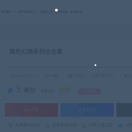
C单机游戏
游戏服务端
软件工具
网站教程
更新记录
風色幻想系列全合集
2022-08-11
小编
已收录
已售0次
关
5
积分
免费
优惠信息:
钻石特权
支付下载
暂无演示
免费售后咨询
免费安装指导
付费安装主题
付