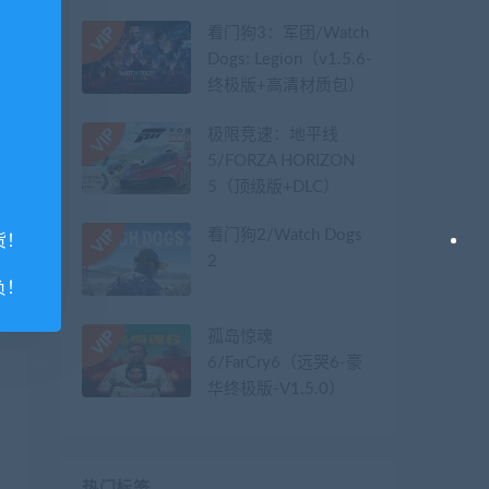
看门狗3：军团/Watch
Dogs: Legion（v1.5.6-
终极版+高清材质包）
极限竞速：地平线
5/FORZA HORIZON
5（顶级版+DLC）
看门狗2/Watch Dogs
货！
2
负！
孤岛惊魂
6/FarCry6（远哭6-豪
华终极版-V1.5.0）
热门标签