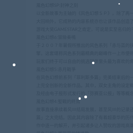
風色幻想SP:封神之刻
以全新故事为主轴的《风色幻想ＳＰ》，除了再
大回响外，它成熟的内容系统亦也让该作品创造
游戏大奖GAMESTAR之肯定，可说是实至名归的
風色幻想6:冒險奏鳴
于２００７年暑假所推出的风色系列「赤与蓝的
擎，这套堪称风色系列最精典的巅峰作一上市便
玩家们终于可以自由的挑选同伴里头最为喜欢的
風色幻想5:赤月戰爭
在风色幻想前系列「菲利斯多篇」完美结束后的
上完全创新的全新作品。其中，双女主角的设定
及经由电子报形式发行的「弥赛亚公报」等等概
風色幻想4:聖戰的終焉
故事直接承续着风Ⅲ结局发展，甚至风Ⅲ的记录
篇」之大完结。因此其内容除了有着超豪华的历
作中逐一的解开，并引起诸多让人赞叹的游戏高