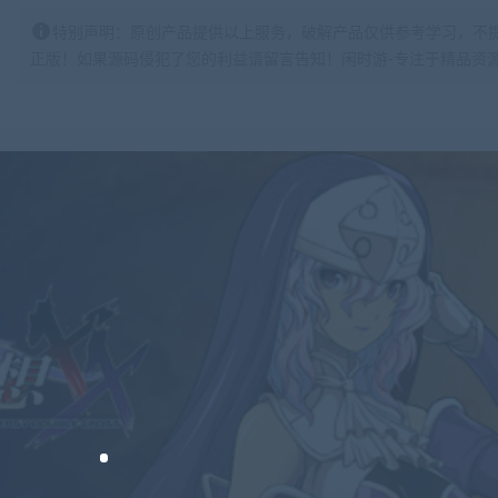
特别声明：原创产品提供以上服务，破解产品仅供参考学习，不
正版！如果源码侵犯了您的利益请留言告知！闲时游-专注于精品资源分享https: