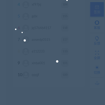
4
184
xf97jsj
积分
签到
5
155
gdlx
积分
6
118
客服
jq576464117
积分
7
117
aosenlp0515
积分
反馈
8
110
a112233
积分
全屏
9
101
xinba001
积分
切换
10
100
qqqjf
积分