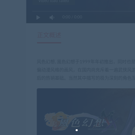
Video load failed
0:00
/
0:00
正文概述
风色幻想, 風色幻想于1999年年初推出，同时
偏动漫风格的画风，在国内尚充斥着一遍武侠风
后的热销基础。当然其中描写的极为深刻的角色