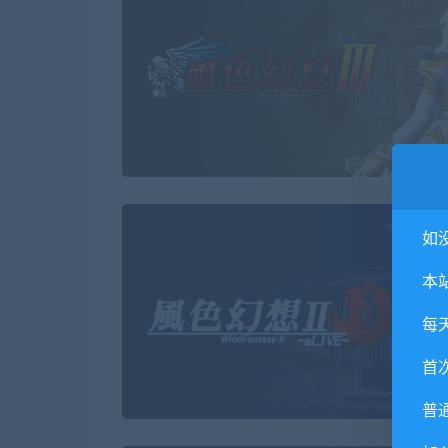
如
本
每
首
普