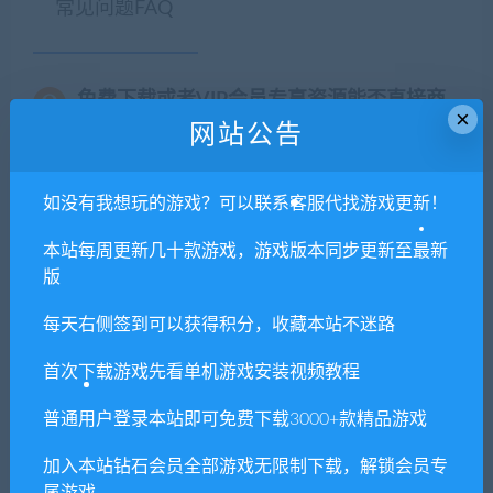
常见问题FAQ
免费下载或者VIP会员专享资源能否直接商
×
用？
网站公告
本站所有资源版权均属于原作者所有，这里所提
如没有我想玩的游戏？可以联系客服代找游戏更新！
供资源均只能用于参考学习用，请勿直接商用。
若由于商用引起版权纠纷，一切责任均由使用者
本站每周更新几十款游戏，游戏版本同步更新至最新
承担。更多说明请参考 VIP介绍。
版
每天右侧签到可以获得积分，收藏本站不迷路
提示下载完但解压或打开不了？
首次下载游戏先看单机游戏安装视频教程
你们有qq群吗怎么加入？
普通用户登录本站即可免费下载3000+款精品游戏
加入本站钻石会员全部游戏无限制下载，解锁会员专