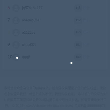
6
118
jq576464117
积分
7
117
aosenlp0515
积分
8
110
a112233
积分
9
101
xinba001
积分
10
100
qqqjf
积分
本站资源均来自公开的网络收集，如有侵权若侵犯了您的合法权益，请及
时来信通知我们，给您带来的不便，我们深表歉意。 本站发布的文章及附
件仅限用于学习和研究目的.请勿用于商业或违法用途，如有需要请支持正
版。 © 2024 - xianshivip.com All rights reserved
京ICP备18888888号