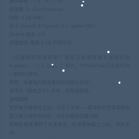
操作系统: 7 / 8 / 8.1 / 10
处理器: 2+ GHz Processor
内存: 4 GB RAM
显卡: DirectX 9/OpenGL 4.1 capable GPU
DirectX 版本: 9.0
存储空间: 需要 2 GB 可用空间
《乐园的阿尔忒弥斯》是由日本知名独立游戏社团
Kujirabo。（くじらぼ。）制作，OTAKU Plan汉化发行的
一款RPG游戏。
声明：本游戏内登场角色均已超过18岁。
本作为《终末之子》外传，可单独体验。
游戏剧情
世界被天使毁灭之后，过去了半年——魔法师克劳蒂亚接到
苍之骑士团的书信后，决定启程前往魔大陆。
但却在那里遭到了天使袭击。在获得神器之力后，将其击
退。