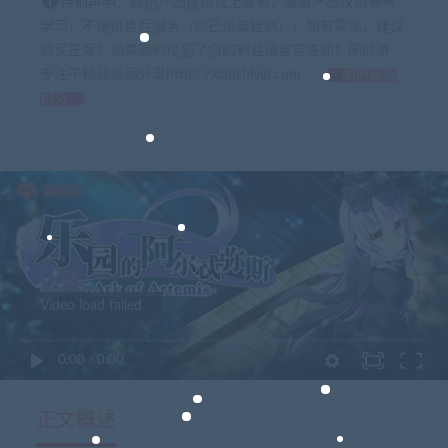
特别声明：原创产品提供以上服务，破解产品仅供参考
学习，不提供售后服务（均已杀毒检测），如有需求，建议
购买正版！如果源码侵犯了您的利益请留言告知！闲时游-
专注于精品资源分享https://xianshivip.com
如何获得
积分
Video load failed
0:00
/
0:00
正文概述