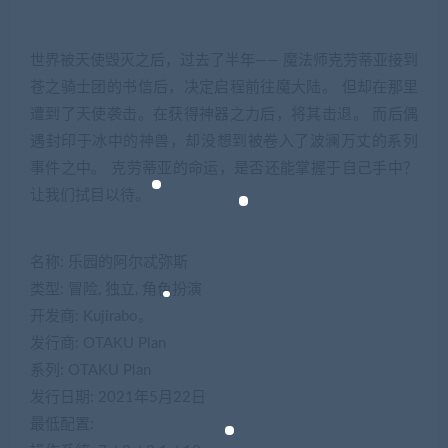
世界被天使毁灭之后，过去了半年—— 魔法师克劳蒂亚接到
苍之骑士团的书信后，决定启程前往魔大陆。 但却在那里
遭到了天使袭击。在获得神器之力后，将其击退。 而后偶
遇封印于冰中的神兽，却没想到被卷入了波澜万丈的系列
事件之中。 克劳蒂亚的命运，是否还能掌握于自己手中？
让我们拭目以待。
名称: 乐园的阿尔忒弥斯
类型: 冒险, 独立, 角色扮演
开发商: Kujirabo。
发行商: OTAKU Plan
系列: OTAKU Plan
发行日期: 2021年5月22日
最低配置: