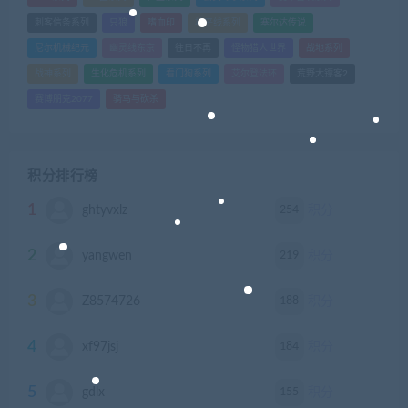
刺客信条系列
只狼
嗜血印
地平线系列
塞尔达传说
尼尔机械纪元
幽灵线东京
往日不再
怪物猎人世界
战地系列
战神系列
生化危机系列
看门狗系列
艾尔登法环
荒野大镖客2
赛博朋克2077
骑马与砍杀
积分排行榜
1
254
ghtyvxlz
积分
2
219
yangwen
积分
3
188
Z8574726
积分
4
184
xf97jsj
积分
5
155
gdlx
积分