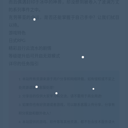
而后偶遇封印于冰中的神兽，却没想到被卷入了波澜万丈
的系列事件之中。
克劳蒂亚的命运，是否还能掌握于自己手中？让我们拭目
以待。
游戏特色
日式RPG
精彩且行云流水的剧情
等级提升后可开启无双模式
详尽的任务指引
1. 本站所有资源来源于用户分享和网络转载，如有侵权或不妥之
处资源请联系客服处理！
2. 分享目的仅供大家学习和交流，请不要用于商业用途!
3. 如果你也有好资源或者游戏，可以联系客服上传分享，分享有
积分奖励和额外收入！
4. 本站提供的游戏、软件等等其他资源，都不包含技术服务请大