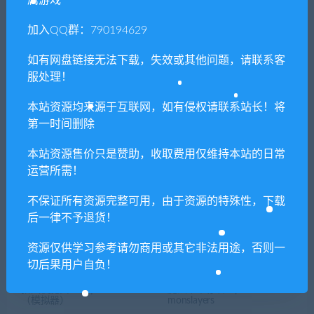
属游戏
喜欢
0
分享到：
加入QQ群：790194629
如有网盘链接无法下载，失效或其他问题，请联系客
上一篇
下一篇
服处理！
罪恶装备：奋战 /GUILTY
超级世界盒子/Super
GEAR -STRIVE-
Worldbox（v0.9.3）
本站资源均来源于互联网，如有侵权请联系站长！将
第一时间删除
本站资源售价只是赞助，收取费用仅维持本站的日常
相关推荐
运营所需！
不保证所有资源完整可用，由于资源的特殊性，下载
后一律不予退货！
资源仅供学习参考请勿商用或其它非法用途，否则一
切后果用户自负！
猎天使魔女3/Bayonetta3
魔法书幸存者/Spellbook De
（模拟器）
monslayers