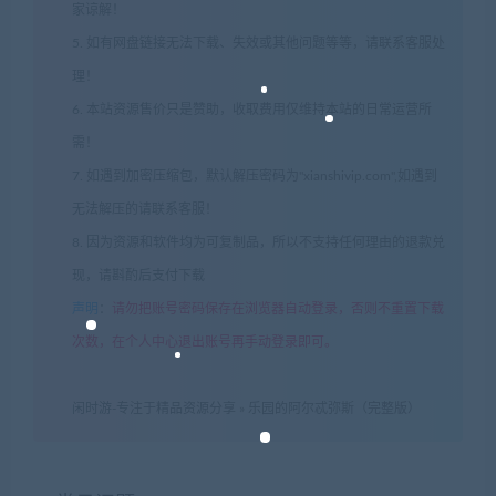
家谅解！
5. 如有网盘链接无法下载、失效或其他问题等等，请联系客服处
理！
6. 本站资源售价只是赞助，收取费用仅维持本站的日常运营所
需！
7. 如遇到加密压缩包，默认解压密码为"xianshivip.com",如遇到
无法解压的请联系客服！
8. 因为资源和软件均为可复制品，所以不支持任何理由的退款兑
现，请斟酌后支付下载
声明
：
请勿把账号密码保存在浏览器自动登录，否则不重置下载
次数，在个人中心退出账号再手动登录即可。
闲时游-专注于精品资源分享
»
乐园的阿尔忒弥斯（完整版）