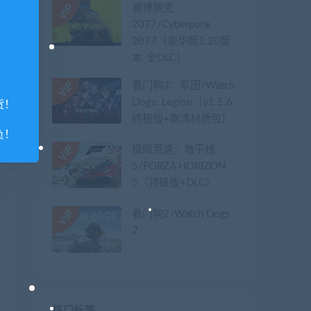
赛博朋克
2077/Cyberpunk
2077（豪华版2.20版
本-全DLC）
看门狗3：军团/Watch
Dogs: Legion（v1.5.6-
货！
终极版+高清材质包）
负！
极限竞速：地平线
5/FORZA HORIZON
5（顶级版+DLC）
看门狗2/Watch Dogs
2
热门标签