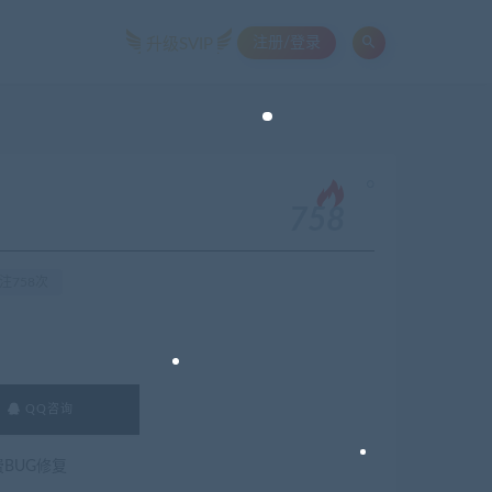
注册/登录
升级SVIP
。
758
注758次
QQ咨询
费BUG修复