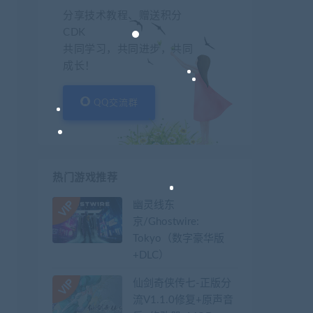
分享技术教程、赠送积分
CDK
共同学习，共同进步，共同
成长！
QQ交流群
热门游戏推荐
幽灵线东
京/Ghostwire:
Tokyo（数字豪华版
+DLC）
仙剑奇侠传七-正版分
流V1.1.0修复+原声音