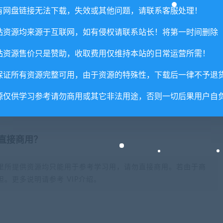
有网盘链接无法下载，失效或其他问题，请联系客服处理！
由的退款兑现，请斟酌后支付下载
重置下载次数，在个人中心退出账号再手动登录即可。
站资源均来源于互联网，如有侵权请联系站长！将第一时间删除
站资源售价只是赞助，收取费用仅维持本站的日常运营所需！
（Build.8489752）
保证所有资源完整可用，由于资源的特殊性，下载后一律不予退
源仅供学习参考请勿商用或其它非法用途，否则一切后果用户自
否直接商用？
里所提供资源均只能用于参考学习用，请勿直接商用。若由于商
。更多说明请参考 VIP介绍。