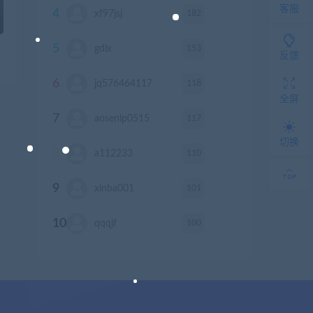
客服
4
182
xf97jsj
积分
5
153
gdlx
积分
反馈
6
118
jq576464117
积分
全屏
7
117
aosenlp0515
积分
切换
8
110
a112233
积分
9
101
xinba001
积分
10
100
qqqjf
积分