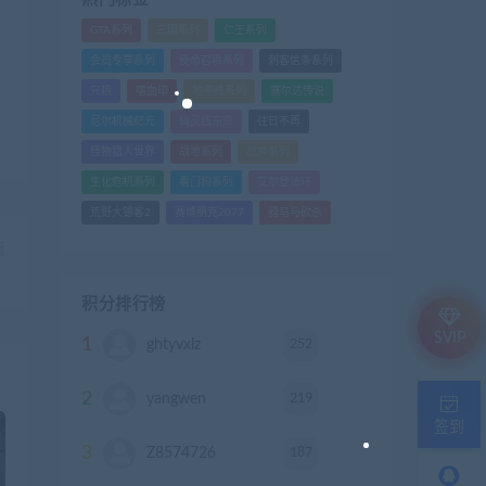
GTA系列
三国系列
仁王系列
会员专享系列
使命召唤系列
刺客信条系列
只狼
嗜血印
地平线系列
塞尔达传说
尼尔机械纪元
幽灵线东京
往日不再
怪物猎人世界
战地系列
战神系列
生化危机系列
看门狗系列
艾尔登法环
荒野大镖客2
赛博朋克2077
骑马与砍杀
篇
）
积分排行榜
SVIP
1
252
ghtyvxlz
积分
2
219
yangwen
积分
签到
3
187
Z8574726
积分