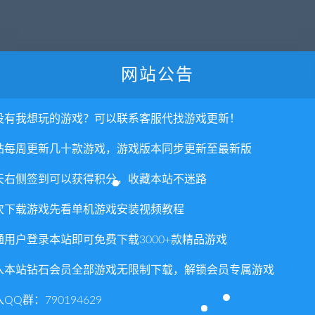
的游戏。
网站公告
成魔物……
且打败魔物，最终保护世界免受灾厄毁灭。
没有我想玩的游戏？可以联系客服代找游戏更新！
物件进行互动。
打败魔王。
站每周更新几十款游戏，游戏版本同步更新至最新版
天右侧签到可以获得积分，收藏本站不迷路
权或不妥之处资源请联系客服处理！
!
次下载游戏先看单机游戏安装视频教程
享，分享有积分奖励和额外收入！
通用户登录本站即可免费下载3000+款精品游戏
术服务请大家谅解！
联系客服处理！
入本站钻石会员全部游戏无限制下载，解锁会员专属游戏
常运营所需！
QQ群：790194629
com",如遇到无法解压的请联系客服！