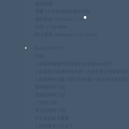
最低配置:
需要 64 位处理器和操作系统
操作系统: Windows 7, 10
内存: 2 GB RAM
附注事项: Windows 7, 10 64-bit
Build.8494707
功能:
1.获得新魔物时回到选单会出现New提示
2.对话若还在进行时点第一次会先显示完整对话
3.新增物件功能介绍UI(只有第一次点击时会出现)
障碍物物件介绍
试金石物件介绍
门物件介绍
传送点物件介绍
4.试金石关卡重建
5.移除更多小鸡关卡