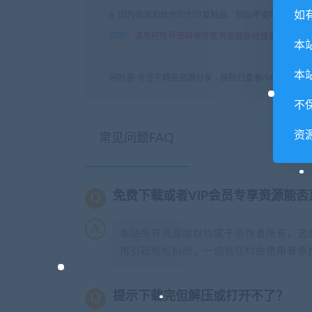
如
8. 因为资源和软件均为可复制品，所以不支持任何理
声明
：
请勿把账号密码保存在浏览器自动登录，否则不
本
本
闲时游-专注于精品资源分享
»
探险扫雷者/MindSweeper
不
资
常见问题FAQ
免费下载或者VIP会员专享资源能
本站所有资源版权均属于原作者所有，这
用引起版权纠纷，一切责任均由使用者承担
提示下载完但解压或打开不了？