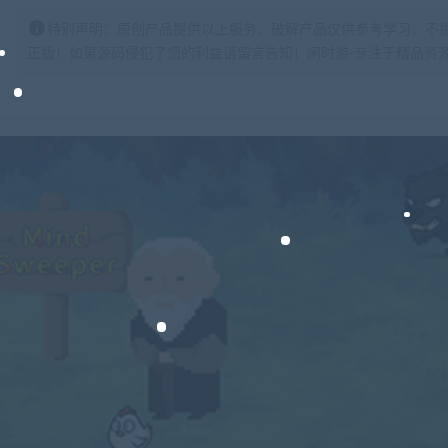
特别声明：原创产品提供以上服务，破解产品仅供参考学习，不
正版！如果源码侵犯了您的利益请留言告知！闲时游-专注于精品资源分享https: