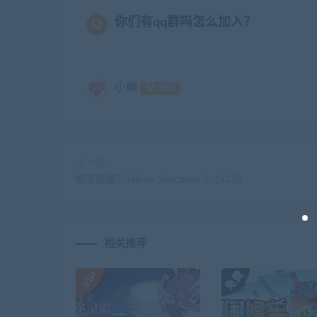
你们有qq群吗怎么加入？
小编
钻石
上一篇
樱花魅魔5/Sakura Succubus 5（V1.0）
相关推荐