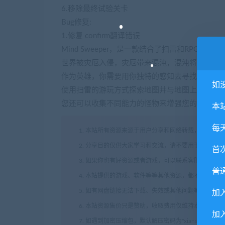
6.移除最终试验关卡
Bug修复:
1.修复 confirm翻译错误
Mind Sweeper，是一款结合了扫雷和RPG元素
世界被灾厄入侵，灾厄带来混沌，混沌将生物转变
作为英雄，你需要用你独特的感知去寻找混沌并
如
使用扫雷的游玩方式探索地图并与地图上的特殊
您还可以收集不同能力的怪物来增强您的团队并
本
每
1. 本站所有资源来源于用户分享和网络转载，如有侵
2. 分享目的仅供大家学习和交流，请不要用于商业用途
首
3. 如果你也有好资源或者游戏，可以联系客服上传分
普
4. 本站提供的游戏、软件等等其他资源，都不包含技
5. 如有网盘链接无法下载、失效或其他问题等等，请
加
6. 本站资源售价只是赞助，收取费用仅维持本站的日
加入
7. 如遇到加密压缩包，默认解压密码为"xianshivip.