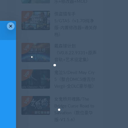
乐+修改器+MOD
侠盗猎车手
5/GTA5（v1.70纯净
×
版-内置修改器+通关存
档）
戴森球计划
（V0.8.22.9331+原声
音轨+艺术设定集）
鬼泣5/Devil May Cry
5（整合DMC5维吉尔
Vergil-全DLC豪华版）
女鬼桥开魂路/The
Bridge Curse Road to
Salvation（数位豪华
版-V1.5.6）