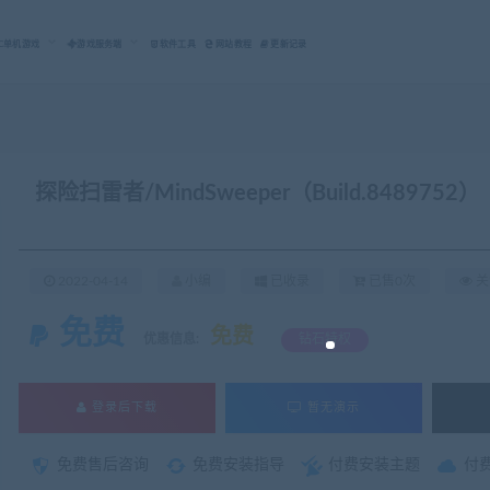
C单机游戏
游戏服务端
软件工具
网站教程
更新记录
探险扫雷者/MindSweeper（Build.8489752）
2022-04-14
小编
已收录
已售0次
关
免费
免费
优惠信息:
钻石特权
登录后下载
暂无演示
免费售后咨询
免费安装指导
付费安装主题
付