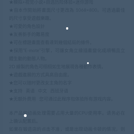
★模拟+视觉小说+自选历险体验+迷你游戏
★自本作開始將畫面尺寸更改為 1068×800。可透過最佳
的尺寸享受遊戲樂趣。
★可愛的角色設計
★友善新手的難易度
★可在標題畫面查看達到幾個結局的條件。
★採用“E-mote”引擎，可讓女角立繪插畫變化成順暢且立
體生動的動態人物。
2D 繪製的角色可栩栩如生地展現各種動作表情。
★遊戲進展的方式具高自由度。
★您可以随时更改女主角的名字
★支持 英语 中文 西班牙语
★无额外费用 您可通过此程序包体验所有游戏内容。
本产品的动画处理需要占用大量的CPU使用率。请务必在
上确认配置后。
如果在锻造店的点击不准，或是出现动画卡顿的情况，则