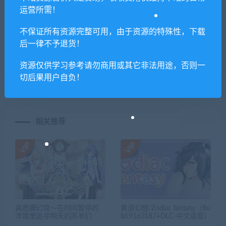
喜欢
1
分享到：
运营所需！
不保证所有资源完整可用，由于资源的特殊性，下载
后一律不予退货！
上一篇
下一篇
毁灭战士：永恒/DOOM
精灵宝可梦LetsGo皮卡丘伊布
资源仅供学习参考请勿商用或其它非法用途，否则一
Eternal（上古诸神全章）
切后果用户自负！
相关推荐
真愿朦幻馆〜在时间暂停的
黄道幻想/Zodiac fantasy（Bu
洋馆里追寻明天的羔羊们
ild.9163187+DLC-中文语音）