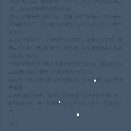
我是一位铁匠，虽然还是一个菜鸟，不过每天都在勤奋工
作。我出乎意料地喜欢这份工作。
我用工作赚来的钱去享乐。之前我很中意的一个女孩子已
经辞职不干了。不过那个时候我也没什么钱，所以也并不
经常去。
这次店里新来了一个超可爱的女孩子，令我为之疯狂。即
使在工作时，我的脑海里也满是她。虽然我希望每天都能
见到她…可是钱…。
只能制作便宜货的我并不能攒够每天去的钱。因此我必须
日益磨砺铁匠的技艺，力求增加每天的收入。
■让我们开始对这个游戏进行说明吧。每天工作，然后攒钱
去看她。
■ 铁匠地挥下锤子。你快给我用左键点击锤子落下的地方。
■经验值越高 每个星期来买你东西的商人就会出更高的价
格
特征