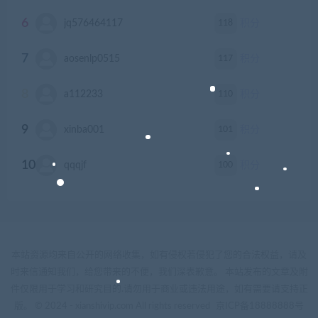
6
118
jq576464117
积分
7
117
aosenlp0515
积分
8
110
a112233
积分
9
101
xinba001
积分
10
100
qqqjf
积分
本站资源均来自公开的网络收集，如有侵权若侵犯了您的合法权益，请及
时来信通知我们，给您带来的不便，我们深表歉意。 本站发布的文章及附
件仅限用于学习和研究目的.请勿用于商业或违法用途，如有需要请支持正
版。 © 2024 - xianshivip.com All rights reserved
京ICP备18888888号