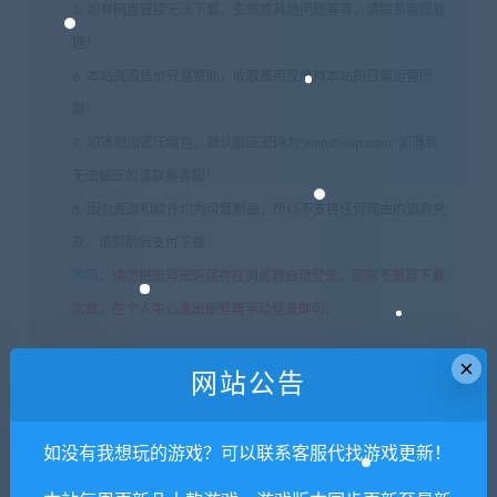
5. 如有网盘链接无法下载、失效或其他问题等等，请联系客服处
理！
6. 本站资源售价只是赞助，收取费用仅维持本站的日常运营所
需！
7. 如遇到加密压缩包，默认解压密码为"xianshivip.com",如遇到
无法解压的请联系客服！
8. 因为资源和软件均为可复制品，所以不支持任何理由的退款兑
现，请斟酌后支付下载
声明
：
请勿把账号密码保存在浏览器自动登录，否则不重置下载
次数，在个人中心退出账号再手动登录即可。
×
闲时游-专注于精品资源分享
»
铁匠/Black Smith3（v1.0.0-正式
网站公告
版）
如没有我想玩的游戏？可以联系客服代找游戏更新！