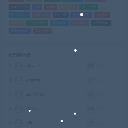
刺客信条系列
只狼
嗜血印
地平线系列
塞尔达传说
尼尔机械纪元
幽灵线东京
往日不再
怪物猎人世界
战地系列
战神系列
生化危机系列
看门狗系列
艾尔登法环
荒野大镖客2
赛博朋克2077
骑马与砍杀
积分排行榜
1
252
ghtyvxlz
积分
2
219
yangwen
积分
3
187
Z8574726
积分
4
182
xf97jsj
积分
5
153
gdlx
积分