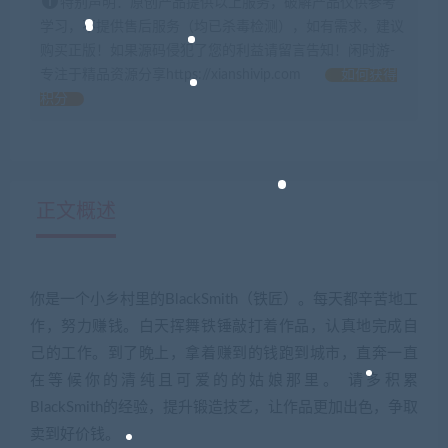
特别声明：原创产品提供以上服务，破解产品仅供参考
学习，不提供售后服务（均已杀毒检测），如有需求，建议
购买正版！如果源码侵犯了您的利益请留言告知！闲时游-
专注于精品资源分享https://xianshivip.com
如何获得
积分
正文概述
你是一个小乡村里的BlackSmith（铁匠）。每天都辛苦地工
作，努力赚钱。白天挥舞铁锤敲打着作品，认真地完成自
己的工作。到了晚上，拿着赚到的钱跑到城市，直奔一直
在等候你的清纯且可爱的的姑娘那里。 请多积累
BlackSmith的经验，提升锻造技艺，让作品更加出色，争取
卖到好价钱。