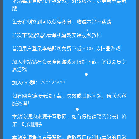
本站每周更新几十款游戏，游戏版本同步更新至最新
常见问题FAQ
版
每天右侧签到可以获得积分，收藏本站不迷路
免费下载或者VIP会员专享资源能否直接商
用？
首次下载游戏先看单机游戏安装视频教程
普通用户登录本站即可免费下载3000+款精品游戏
本站所有资源版权均属于原作者所有，这里所提
供资源均只能用于参考学习用，请勿直接商用。
加入本站钻石会员全部游戏无限制下载，解锁会员专
若由于商用引起版权纠纷，一切责任均由使用者
属游戏
承担。更多说明请参考 VIP介绍。
加入QQ群：790194629
提示下载完但解压或打开不了？
如有网盘链接无法下载，失效或其他问题，请联系客
服处理！
你们有qq群吗怎么加入？
本站资源均来源于互联网，如有侵权请联系站长！将
第一时间删除
本站资源售价只是赞助，收取费用仅维持本站的日常