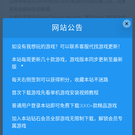
在移除安装在SilverStone LD03机箱中的驱动器之前，玩家
将无法移除驱动器槽。
在移除安装在Fractal Design Meshify 2和Define 7机箱中的
×
驱动器之前，玩家将无法移除驱动器槽。
网站公告
更正了前置面板120毫米风扇槽的位置，以防在Fractal
Design Define 7 XL机箱中发生重叠。
如没有我想玩的游戏？可以联系客服代找游戏更新！
修复了导致ASRock Z390 Taichi开放式驱动器槽与较宽的显
卡碰击的问题。
本站每周更新几十款游戏，游戏版本同步更新至最新
玩家无法再通过SilverStone FT05机箱的顶部面板安装优
版
盘。
每天右侧签到可以获得积分，收藏本站不迷路
修复了导致非/半模块化电源电缆在穿过SilverStone FT05
机箱内的驱动器槽时发生碰击的问题。
首次下载游戏先看单机游戏安装视频教程
调整了be quiet!Pure Base 600机箱内硬盘驱动器和主板之
普通用户登录本站即可免费下载3000+款精品游戏
间的SATA电缆布线，以防止发生碰击。
修复了导致CORSAIR Crystal Series 280X RGB机箱中的硬
加入本站钻石会员全部游戏无限制下载，解锁会员专
盘驱动器与某些驱动器槽碰击的问题。
属游戏
更正了SilverStone TD01-SLIM和TD02-SLIM一体式的对齐