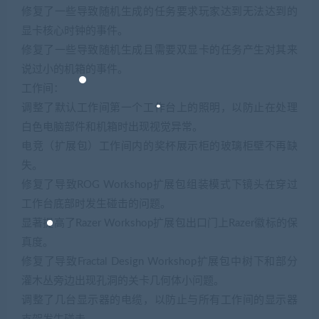
修复了一些导致随机生成的任务要求玩家达到无法达到的
显卡核心时钟的事件。
修复了一些导致随机生成且需要双显卡的任务产生对其来
说过小的机箱的事件。
工作间：
调整了默认工作间第一个工作台上的照明，以防止在处理
白色电脑部件和机箱时出现视觉异常。
电竞（扩展包）工作间内的奖杯展示柜的玻璃柜壁不再缺
失。
修复了导致ROG Workshop扩展包组装模式下镜头在穿过
工作台底部时发生碰击的问题。
显著提高了Razer Workshop扩展包出口门上Razer徽标的保
真度。
修复了导致Fractal Design Workshop扩展包中树下和部分
灌木丛旁边出现孔洞的关卡几何体小问题。
调整了几台显示器的电缆，以防止与所有工作间的显示器