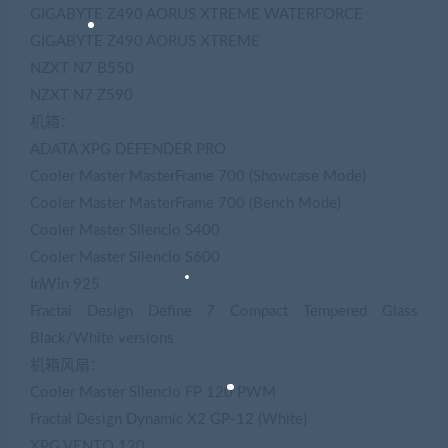
GIGABYTE Z490 AORUS XTREME WATERFORCE
GIGABYTE Z490 AORUS XTREME
NZXT N7 B550
NZXT N7 Z590
机箱：
ADATA XPG DEFENDER PRO
Cooler Master MasterFrame 700 (Showcase Mode)
Cooler Master MasterFrame 700 (Bench Mode)
Cooler Master Silencio S400
Cooler Master Silencio S600
InWin 925
Fractal Design Define 7 Compact Tempered Glass
Black/White versions
机箱风扇：
Cooler Master Silencio FP 120 PWM
Fractal Design Dynamic X2 GP-12 (White)
XPG VENTO 120