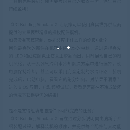
一直到完整装机；你需要考虑自己的收支平衡，保证自己
持续盈利！
《PC Building Simulator》让玩家可以使用真实世界供应商
提供的大量模型精准的授权配件攒机。
如果没有预算限制，你能装配出什么样的终极电脑？
用你最喜欢的部件在机箱中装配你的电脑，通过选择喜爱
的 LED 和线缆颜色让它真正脱颖而出，同时展现自己的攒
机风格。从一系列气冷和水冷却解决方案中进行选择，使
电脑保持冷却，甚至可以采用完全定制的水冷环路！装机
完成后，启动电脑，看看它的跑分如何。对结果不满意？
进入 BIOS 界面，启动超频试试，看看是否能在不造成破坏
的情况下获得更优的结果！
是不是觉得组装电脑是件不可能完成的任务？
《PC Building Simulator》旨在通过分步说明向电脑新手介
绍装配过程，解释装机的顺序，并提供每个配件与其功能