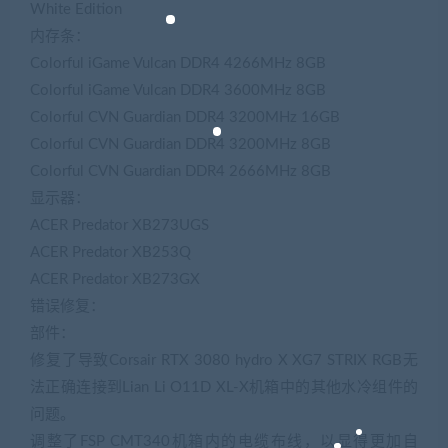
White Edition
内存条：
Colorful iGame Vulcan DDR4 4266MHz 8GB
Colorful iGame Vulcan DDR4 3600MHz 8GB
Colorful CVN Guardian DDR4 3200MHz 16GB
Colorful CVN Guardian DDR4 3200MHz 8GB
Colorful CVN Guardian DDR4 2666MHz 8GB
显示器：
ACER Predator XB273UGS
ACER Predator XB253Q
ACER Predator XB273GX
错误修复：
部件：
修复了导致Corsair RTX 3080 hydro X XG7 STRIX RGB无
法正确连接到Lian Li O11D XL-X机箱中的其他水冷组件的
问题。
调整了FSP CMT340机箱内的电缆布线，以显得更加自