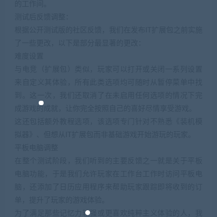
的工作间。
测试后反馈调整：
根据公开测试版的社区反馈，我们在发布IT扩展包之前实施
了一些更改，以下是部分最显著的更改：
难度设置
与电竞（扩展包）类似，玩家可以打开或关闭一系列设置
来自定义其体验，所有此类选项均可随时从暂停菜单中找
到。这一次，我们还取消了在未启用任何选项的情况下完
成游戏的成就，让你完全按照自己的喜好尽情享受游戏。
这还包括额外教程选项，该选项专门针对不熟悉《装机模
拟器》、但想从IT扩展包而非基础游戏开始游玩的玩家。
平板电脑调整
在整个测试阶段，我们听到的主要反馈之一就是关于平板
电脑功能，于是我们允许玩家在工作台工作时访问平板电
脑，还添加了日历应用程序来帮助玩家跟踪即将收到的订
单，提升了玩家的游戏体验。
为了满足那些记忆力较强或更喜欢纯粹主义体验的人，我