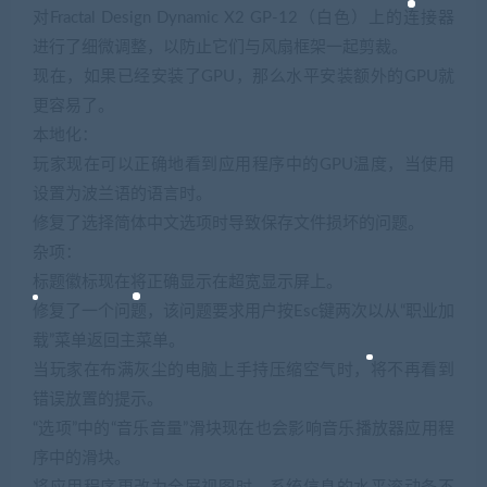
对Fractal Design Dynamic X2 GP-12（白色）上的连接器
进行了细微调整，以防止它们与风扇框架一起剪裁。
现在，如果已经安装了GPU，那么水平安装额外的GPU就
更容易了。
本地化：
玩家现在可以正确地看到应用程序中的GPU温度，当使用
设置为波兰语的语言时。
修复了选择简体中文选项时导致保存文件损坏的问题。
杂项：
标题徽标现在将正确显示在超宽显示屏上。
修复了一个问题，该问题要求用户按Esc键两次以从“职业加
载”菜单返回主菜单。
当玩家在布满灰尘的电脑上手持压缩空气时，将不再看到
错误放置的提示。
“选项”中的“音乐音量”滑块现在也会影响音乐播放器应用程
序中的滑块。