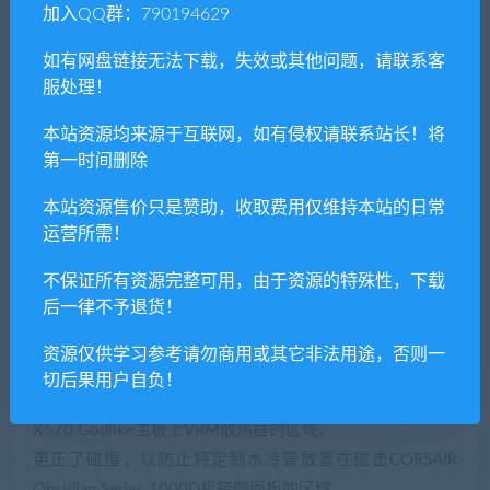
加入QQ群：790194629
方式，以准确匹配中央处理器接口。
修复了导致打开ASUS ROG SWIFT PG27QU显示器电源时
如有网盘链接无法下载，失效或其他问题，请联系客
文本溢出的问题。
服处理！
调整了多个一体式的位置，以防止与SilverStone PM01-
本站资源均来源于互联网，如有侵权请联系站长！将
RGB机箱的驱动器槽锁碰击。
第一时间删除
调整了多个一体式的位置，以防止与SilverStone PM01-
RGB机箱的美化面板碰击。
本站资源售价只是赞助，收取费用仅维持本站的日常
玩家将无法再通过GIGABYTE GA-AB350M-Gaming 3主板
运营所需！
上的显卡安装M.2驱动器
不保证所有资源完整可用，由于资源的特殊性，下载
修复了Deepcool RF 120机箱风扇的位置，以防止与Lian Li
后一律不予退货！
O11 Dynamic机箱的滤尘器和顶部面板碰击。
修复了导致In Win 309机箱中的电缆和某些主板发生碰击
资源仅供学习参考请勿商用或其它非法用途，否则一
的问题。
切后果用户自负！
更正了碰撞，以防止将定制水冷管放置在碰击MSI MEG
X570 Godlike主板上VRM散热器的区域。
更正了碰撞，以防止将定制水冷管放置在碰击CORSAIR
Obsidian Series 1000D机箱侧面板的区域。