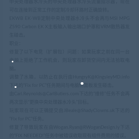
中央处理器水冷头的中央处理器水冷头流量指示器，现在
可在连接到正常工作的定制冷却环路时正确旋转。
EKWB EK-WB定制中央处理器水冷头不会再与MSI MPG
Z590 Carbon EK X主板输入输出端口护罩和VRM散热器发
生碰击。
职业：
修复了以下电竞（扩展包）问题：如果玩家之前在同一台
电脑上拒绝了工作机会，则玩家在卸货空间内无法拾取电
脑。
调整了水箱，以防止在执行由HungryK@KingsleyMD.info
下达的“Fix for PC”任务期间与电脑侧面板发生碰击。
由Carl.Reynolds@CarlButlers.com下达的“维修”任务不会再
两次显示“更换中央处理器水冷头”目标。
玩家现在可以正确提交由JBeale@ShadyClowns.uk下达的
“Fix for PC”任务。
修复了导致玩家在由Wogan.Ryan@RWoganDesign.ly下达
的“FIX NEEDED!”任务中被错误收取现有组件费用的错误。