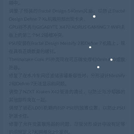
箱中。
调整了预装的Fractal Design 140mm风扇，以防止Fractal
Design Define 7 XL机箱前部出现卡夹。
GPU将不再与GIGABYTE X470 AORUS GAMING 7 WIFI主
板上的第二个M.2插槽冲突。
PSU安装在Fractal Design Meshify 2和Define 7机箱上，现
在具有正确数量的螺钉。
Thermaltake Core P5外壳现在可正确支撑420mm AIO或散
热器。
修复了在水冷车间过滤储液罐兼容性时，分形设计Meshify
2和Define 7无法显示的问题。
调整了NZXT Kraken X42管道的路径，以防止与冷却器的
其他部件夹在一起。
调整了银石LD01机箱内FSP PSU的放置位置，以防止PSU
护罩卡住。
修复了允许安装散热器的问题，尽管分形设计中没有足够
的间隙定义7和网格化2个案例。