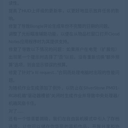
读性。
提高了HUD上评级的更新率，以更好地显示放弃任务的影
响。
修复了导致Bongle评论生成年份不完整的日期的问题。
调整了光标瞄准辅助功能，以便在从物品栏窗口打开Cloud
Notes应用程序时为其提供支持。
修复了导致以下情况的问题：如果用户在电竞（扩展包）
出现第一个提示时选择了“否”以后，没有重新切换“额外预
算”选项，则会显示错误的预算。
修复了针对“a lil request…”合同而处理电脑时出现的性能问
题。
为随机作业生成添加了例外，以防止在SilverStone PM01-
RGB机箱“驱动器槽锁”关闭时生成作业并导致中央处理器/
机箱风扇卡住。
对了……
还有一个惊喜要揭晓，我们在自由装机模式中引入了存档
选项，让你可以储存你华丽的装机作品，开展分享和协