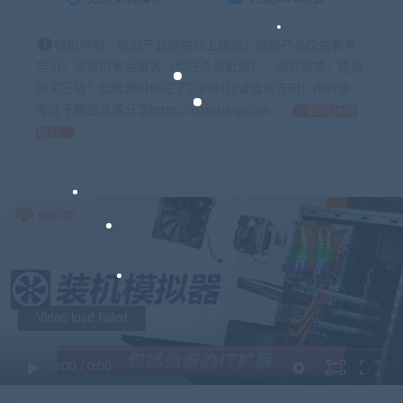
特别声明：原创产品提供以上服务，破解产品仅供参考
学习，不提供售后服务（均已杀毒检测），如有需求，建议
购买正版！如果源码侵犯了您的利益请留言告知！闲时游-
专注于精品资源分享https://xianshivip.com
如何获得
积分
Video load failed
0:00
/
0:00