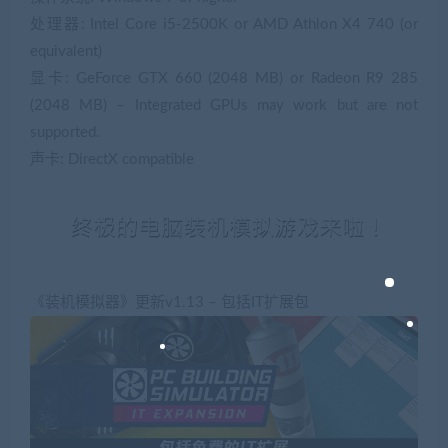
处理器: Intel Core i5-2500K or AMD Athlon X4 740 (or
equivalent)
显卡: GeForce GTX 660 (2048 MB) or Radeon R9 285
(2048 MB) – Integrated GPUs may work but are not
supported.
声卡: DirectX compatible
《装机模拟器》更新v1.13 – 包括IT扩展包