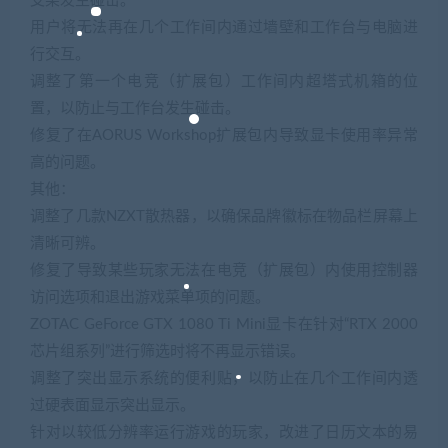
支架发生碰击。
用户将无法再在几个工作间内通过墙壁和工作台与电脑进
行交互。
调整了第一个电竞（扩展包）工作间内超塔式机箱的位
置，以防止与工作台发生碰击。
修复了在AORUS Workshop扩展包内导致显卡使用率异常
高的问题。
其他：
调整了几款NZXT散热器，以确保品牌徽标在物品栏屏幕上
清晰可辨。
修复了导致某些玩家无法在电竞（扩展包）内使用控制器
访问选项和退出游戏菜单项的问题。
ZOTAC GeForce GTX 1080 Ti Mini显卡在针对“RTX 2000
芯片组系列”进行筛选时将不再显示错误。
调整了突出显示系统的便利贴，以防止在几个工作间内透
过硬表面显示突出显示。
针对以较低分辨率运行游戏的玩家，改进了日历文本的易