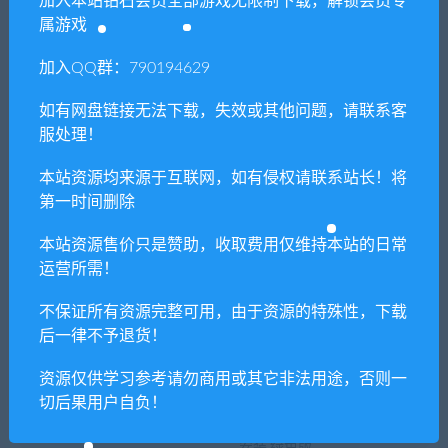
加入本站钻石会员全部游戏无限制下载，解锁会员专
喜欢
0
分享到：
属游戏
加入QQ群：790194629
上一篇
下一篇
如有网盘链接无法下载，失效或其他问题，请联系客
重启的NTR后宫生活
星光咖啡馆与死神之蝶
服处理！
（V1.31-+DLC+后日谈+攻
略）
本站资源均来源于互联网，如有侵权请联系站长！将
第一时间删除
本站资源售价只是赞助，收取费用仅维持本站的日常
相关推荐
运营所需！
不保证所有资源完整可用，由于资源的特殊性，下载
后一律不予退货！
资源仅供学习参考请勿商用或其它非法用途，否则一
切后果用户自负！
杀戮空间3/Killing Floor 3
GTA 罪恶都市：冰封之城 免
安装 绿色版