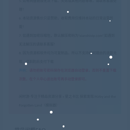
5. 如有网盘链接无法下载、失效或其他问题等等，请联系客服处
理！
6. 本站资源售价只是赞助，收取费用仅维持本站的日常运营所
需！
7. 如遇到加密压缩包，默认解压密码为"xianshivip.com",如遇到
无法解压的请联系客服！
8. 因为资源和软件均为可复制品，所以不支持任何理由的退款兑
现，请斟酌后支付下载
声明
：
请勿把账号密码保存在浏览器自动登录，否则不重置下载
次数，在个人中心退出账号再手动登录即可。
闲时游-专注于精品资源分享
»
星之卡比 探索发现/Kirby and the
Forgotten Land（模拟器）