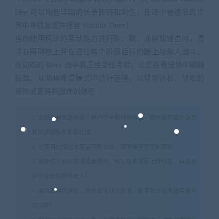
Dee 可以用他坚固的长矛旋转和刺伤。在这个被遗忘的世
界中寻找友谊并拯救 Waddle Dees！
当你使用柯比的复制能力进行砍、戳、冻结和锤击时，漂
浮在障碍物上并在通往每个阶段目标的路上与敌人战斗。
在动态的 Boss 战中真正经受住考验，让您在竞技场中翩翩
起舞。从两种难度模式中进行选择，以获得轻松、轻松的
冒险或更具挑战性的体验
1. 本站所有资源来源于用户分享和网络转载，如有侵权或不妥之
处资源请联系客服处理！
2. 分享目的仅供大家学习和交流，请不要用于商业用途!
3. 如果你也有好资源或者游戏，可以联系客服上传分享，分享有
积分奖励和额外收入！
4. 本站提供的游戏、软件等等其他资源，都不包含技术服务请大
家谅解！