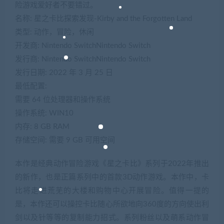
险游戏爱好者不要错过。
名称: 星之卡比探索发现-Kirby and the Forgotten Land
类型: 动作，冒险，休闲
开发商: Nintendo SwitchNintendo Switch
发行商: Nintendo SwitchNintendo Switch
发行日期: 2022 年 3 月 25 日
最低配置:
需要 64 位处理器和操作系统
操作系统: WIN10
内存: 8 GB RAM
存储空间: 需要 9 GB 可用空间
本作是经典动作冒险游戏《星之卡比》系列于2022年推出
的新作，也是正篇系列中的首款3D动作游戏。本作中，卡
比将走进荒芜的大楼和购物中心开展冒险。值得一提的
是，本作还可以操控卡比随心所欲地向360度的方向使出利
剑以及针等等的复制能力招式。系列粉丝以及萌系动作冒