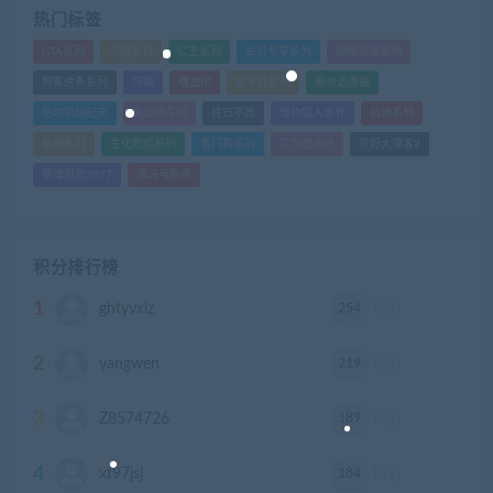
热门标签
GTA系列
三国系列
仁王系列
会员专享系列
使命召唤系列
刺客信条系列
只狼
嗜血印
地平线系列
塞尔达传说
尼尔机械纪元
幽灵线东京
往日不再
怪物猎人世界
战地系列
战神系列
生化危机系列
看门狗系列
艾尔登法环
荒野大镖客2
赛博朋克2077
骑马与砍杀
积分排行榜
1
254
ghtyvxlz
积分
2
219
yangwen
积分
3
189
Z8574726
积分
4
184
xf97jsj
积分