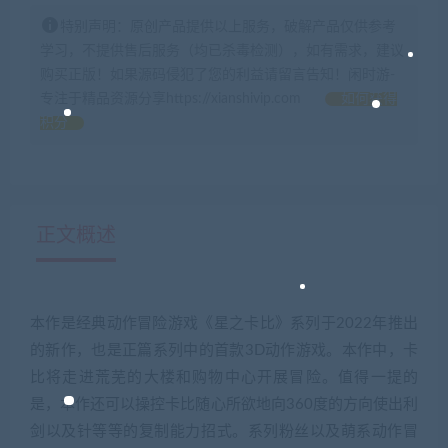
特别声明：原创产品提供以上服务，破解产品仅供参考
学习，不提供售后服务（均已杀毒检测），如有需求，建议
购买正版！如果源码侵犯了您的利益请留言告知！闲时游-
专注于精品资源分享https://xianshivip.com
如何获得
积分
正文概述
本作是经典动作冒险游戏《星之卡比》系列于2022年推出
的新作，也是正篇系列中的首款3D动作游戏。本作中，卡
比将走进荒芜的大楼和购物中心开展冒险。值得一提的
是，本作还可以操控卡比随心所欲地向360度的方向使出利
剑以及针等等的复制能力招式。系列粉丝以及萌系动作冒