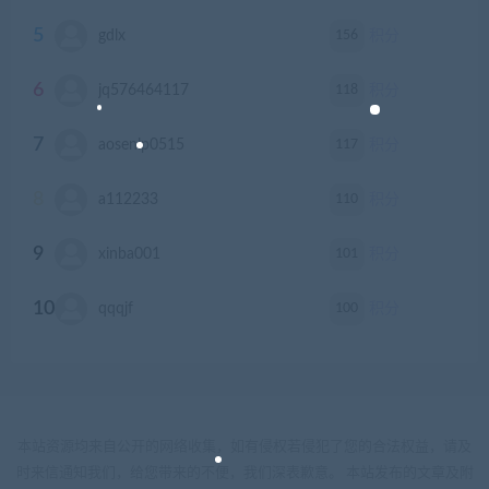
5
156
gdlx
积分
6
118
jq576464117
积分
7
117
aosenlp0515
积分
8
110
a112233
积分
9
101
xinba001
积分
10
100
qqqjf
积分
本站资源均来自公开的网络收集，如有侵权若侵犯了您的合法权益，请及
时来信通知我们，给您带来的不便，我们深表歉意。 本站发布的文章及附