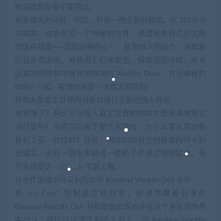
险游戏爱好者不要错过。
化身强大的马勃，柯比，开始一场全新的冒险。在 3D 关卡
中探索，你会发现一个神秘的世界，里面有来自过去文明
的废弃建筑——比如购物中心？！复制敌人的能力，例如新
的钻头和游侠，并使用它们来攻击、探索周围环境，并从
凶猛的野兽群中拯救被绑架的 Waddle Dees，并与神秘的
Elfilin 一起。希望你渴望一次难忘的冒险！
获取大量真实世界的对象以进行全新的强大转换
感觉饿了？柯比可以吸入真实世界的物体并使用满嘴模式
进行变形！当你可以吞下整个东西时，为什么要从自动售
货机上买一杯饮料？然后，用你四四方方的身体向坏人射
击罐头。消耗一辆车来获得一些轮子并通过墙壁猛击。坐
下来接受这一切……从字面上看。
在合作游戏中与尖刻的伙伴 Bandana Waddle Dee 合作
将 Joy-Con™ 控制器交给好友，扮演挥舞着长矛的
Bandana Waddle Dee 并帮助彼此探索并在这个多彩的世界
中战斗。柯比可以漂浮和吸入敌人，而 Bandana Waddle