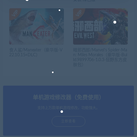
食人鲨/Maneater（豪华版-V
暗邪西部/Marvel’s Spider-Ma
22.10.15+DLC）
n: Miles Morales（豪华版-Bui
ld.9899706-1.0.3-狂野东方皮
肤包）
单机游戏修改器（免费使用）
支持上万款单机游戏修改，功能强大。
立即查看