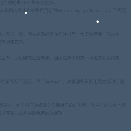
她們的動畫和CG數量會更多。
拍攝完畢後也會免費更新到Mirror Cosplay Album DLC，不需要
活，家境一般。因為媽媽經常在國外出差，大多數時間一個人生
求幫助和安慰。
有上學。所以雖然已經成年，但還是像小朋友一樣經常犯錯鬧笑
外的事物都不擅長，甚至有些笨拙。討厭那些喜歡用暴力解決問題
份度過的，她對自己的奴隸身份保持認命的態度，對主人的命令言聽
着極其微弱的想要擺脫束縛的渴望。