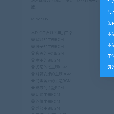
進入遊戲的「圖鑑」模式可以查看所有角色的Cos
加
版。
加入
Mirror OST
如
本DLC包含以下無損音樂：
本
✿ 黛絲的主題BGM
本
✿ 陽子的主題BGM
✿ 彩雲的主題BGM
不
✿ 琳主的題BGM
资
✿ 尤尼的塔主題BGM
✿ 結野安娜的主題BGM
✿ 特里奧姬的主題BGM
✿ 瑪莎的主題BGM
✿ 幻境主題BGM
✿ 迷情主題BGM
✿ 莉婭主題BGM