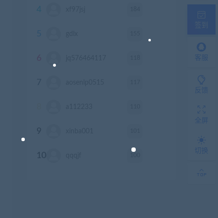
4
184
xf97jsj
积分
签到
5
155
gdlx
积分
6
118
客服
jq576464117
积分
7
117
aosenlp0515
积分
反馈
8
110
a112233
积分
全屏
9
101
xinba001
积分
切换
10
100
qqqjf
积分