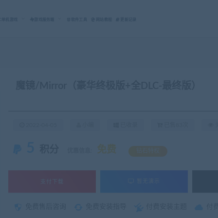
C单机游戏
游戏服务端
软件工具
网站教程
更新记录
魔镜/Mirror（豪华终极版+全DLC-最终版）
2022-04-05
小编
已收录
已售83次
关
5
积分
免费
优惠信息:
钻石特权
支付下载
暂无演示
免费售后咨询
免费安装指导
付费安装主题
付