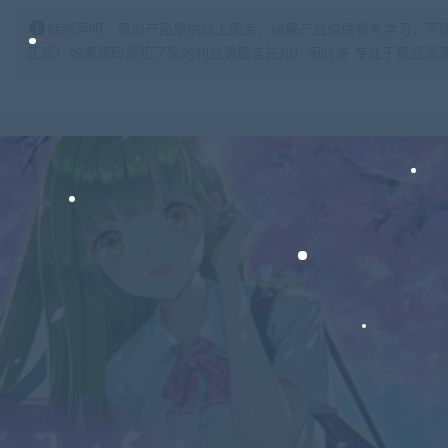
特别声明：原创产品提供以上服务，破解产品仅供参考学习，不
正版！如果源码侵犯了您的利益请留言告知！闲时游-专注于精品资源分享https: