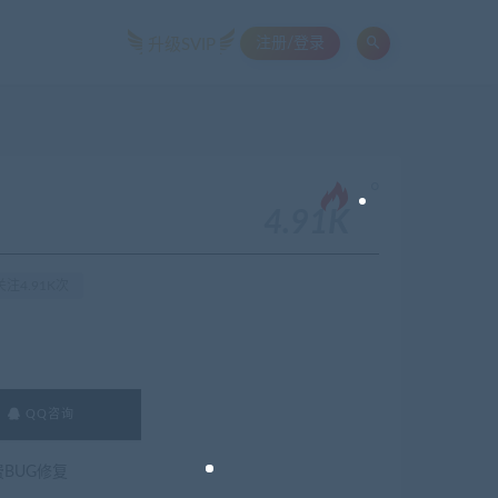
注册/登录
升级SVIP
。
4.91K
注4.91K次
QQ咨询
费BUG修复