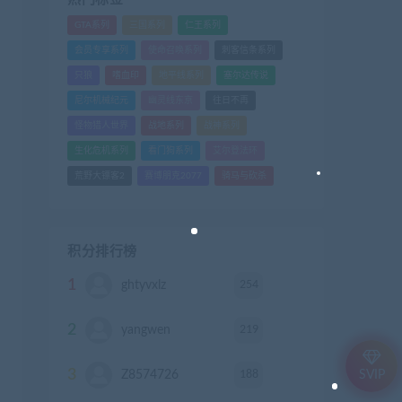
GTA系列
三国系列
仁王系列
会员专享系列
使命召唤系列
刺客信条系列
只狼
嗜血印
地平线系列
塞尔达传说
尼尔机械纪元
幽灵线东京
往日不再
怪物猎人世界
战地系列
战神系列
生化危机系列
看门狗系列
艾尔登法环
荒野大镖客2
赛博朋克2077
骑马与砍杀
积分排行榜
1
254
ghtyvxlz
积分
2
219
yangwen
积分
3
188
Z8574726
积分
SVIP