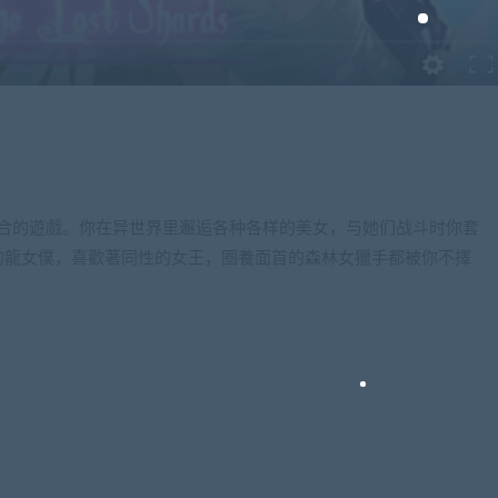
”結合的遊戲。你在异世界里邂逅各种各样的美女，与她们战斗时你套
的龍女僕，喜歡著同性的女王，圈養面首的森林女獵手都被你不擇