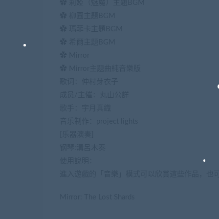
✿ 莉婭（魅魔）主題BGM
✿ 柳圓主題BGM
✿ 瑪菲卡主題BGM
✿ 希爾主題BGM
✿ Mirror
✿ Mirror主題曲純音樂版
歌词：仲村芽衣子
成员/主催：丸山公詳
歌手：宇月真織
音乐制作：project lights
[乐器演奏]
钢琴:溝呂木奏
使用說明：
進入遊戲的「音樂」模式可以欣賞這些作品，也可以進
Mirror: The Lost Shards