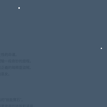
女性的命運。
體驗一段奇妙的旅程。
張正義的暗精靈盜賊。
的巫女。
的“技能寶石”。
擇要使用的技能和道具。