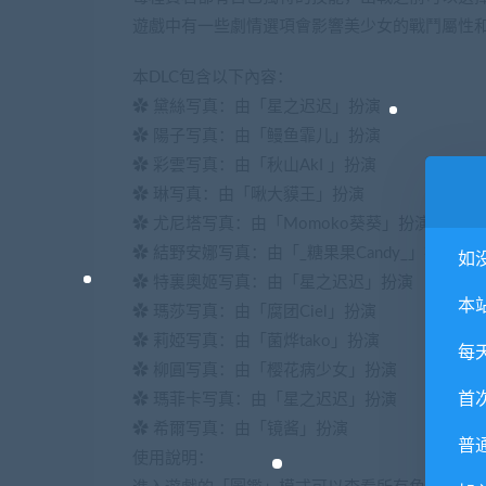
遊戲中有一些劇情選項會影響美少女的戰鬥屬性和
本DLC包含以下內容：
✿ 黛絲写真：由「星之迟迟」扮演
✿ 陽子写真：由「鳗鱼霏儿」扮演
✿ 彩雲写真：由「秋山AkI 」扮演
✿ 琳写真：由「啾大貘王」扮演
✿ 尤尼塔写真：由「Momoko葵葵」扮演
✿ 結野安娜写真：由「_糖果果Candy_」扮演
如
✿ 特裏奧姬写真：由「星之迟迟」扮演
本
✿ 瑪莎写真：由「腐团Ciel」扮演
✿ 莉婭写真：由「菌烨tako」扮演
每
✿ 柳圓写真：由「樱花病少女」扮演
首
✿ 瑪菲卡写真：由「星之迟迟」扮演
✿ 希爾写真：由「镜酱」扮演
普
使用說明：