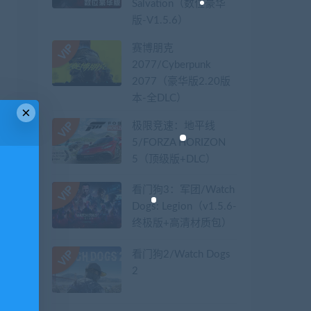
Salvation（数位豪华
版-V1.5.6）
赛博朋克
2077/Cyberpunk
2077（豪华版2.20版
本-全DLC）
×
极限竞速：地平线
5/FORZA HORIZON
5（顶级版+DLC）
看门狗3：军团/Watch
Dogs: Legion（v1.5.6-
终极版+高清材质包）
看门狗2/Watch Dogs
2