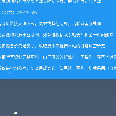
play寫真，也可以進入遊戲安裝目錄查看，所有圖片均為高清晰
入本站钻石会员全部游戏无限制下载，解锁会员专属游戏
QQ群：790194629
有网盘链接无法下载，失效或其他问题，请联系客服处理！
站资源均来源于互联网，如有侵权请联系站长！将第一时间删除
站资源售价只是赞助，收取费用仅维持本站的日常运营所需！
保证所有资源完整可用，由于资源的特殊性，下载后一律不予退
源仅供学习参考请勿商用或其它非法用途，否则一切后果用户自