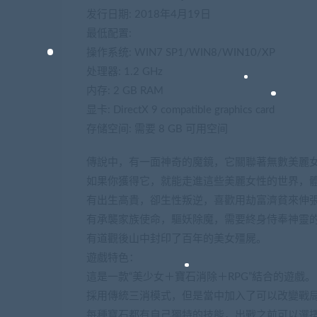
发行日期: 2018年4月19日
最低配置:
操作系统: WIN7 SP1/WIN8/WIN10/XP
处理器: 1.2 GHz
内存: 2 GB RAM
显卡: DirectX 9 compatible graphics card
存储空间: 需要 8 GB 可用空间
傳說中，有一面神奇的魔鏡，它關聯著無數美麗
如果你獲得它，就能走進這些美麗女性的世界，
有出生高貴，卻生性叛逆，喜歡用劫富濟貧來伸
有承襲家族使命，驅妖除魔，需要終身侍奉神靈
有道觀後山中封印了百年的美女殭屍。
遊戲特色：
這是一款“美少女＋寶石消除＋RPG”結合的遊戲。
採用傳統三消模式，但是當中加入了可以改變戰局
每種寶石都有自己獨特的技能，出戰之前可以選