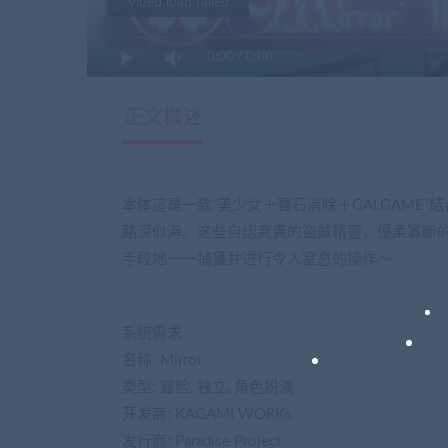
Video load failed
0:00
/
0:00
正文概述
本体這是一款“美少女＋寶石消除＋GALGAME
路深似海。这些自認高貴的盜賊精靈，優柔寡斷
手段地一一捕獲并进行令人窒息的操作～
系统需求
名称: Mirror
类型: 冒险, 独立, 角色扮演
开发商: KAGAMI WORKs
发行商: Paradise Project