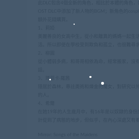
此DLC包含4個全新的角色，相比於本體的角色，
OST DLC中添加了新人物的BGM；新角色的cosplay
額外花錢購買。
1、莉婭
美麗善良的女高中生，從小和離異的媽媽一起生
活。所以即使在學校受到欺負和孤立，也很難尋
2、柳圓
從小體弱多病，和哥哥相依為命，經常搬家，沒
話。
3、瑪菲卡·羅茜
隱居於森林，專註奧術和煉金的魔女，對研究以
的人。
4、希爾
在她19年的人生歲月中，有16年是以奴隸的身
計從到了病態的地步，但似乎，在內心深處又有
Mirror: Songs of the Maidens