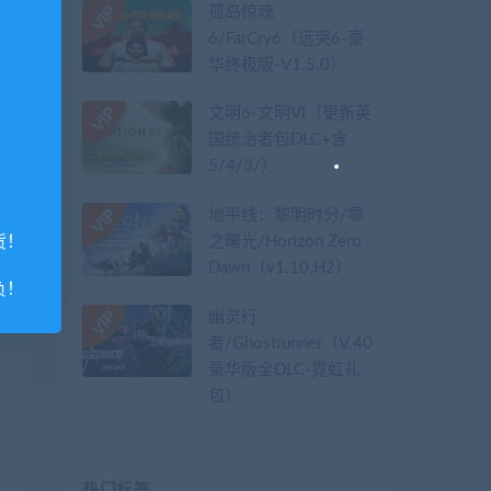
孤岛惊魂
6/FarCry6（远哭6-豪
华终极版-V1.5.0）
文明6-文明VI（更新英
国统治者包DLC+含
5/4/3/）
地平线：黎明时分/零
之曙光/Horizon Zero
货！
Dawn（v1.10.H2）
负！
幽灵行
者/Ghostrunner（V.40079626-
豪华版全DLC-霓虹礼
包）
热门标签