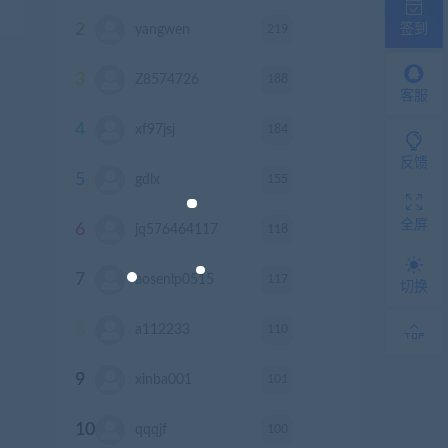
2
签到
219
yangwen
积分
3
188
Z8574726
积分
客服
4
184
xf97jsj
积分
反馈
5
155
gdlx
积分
全屏
6
118
jq576464117
积分
7
117
aosenlp0515
积分
切换
8
110
a112233
积分
9
101
xinba001
积分
10
100
qqqjf
积分