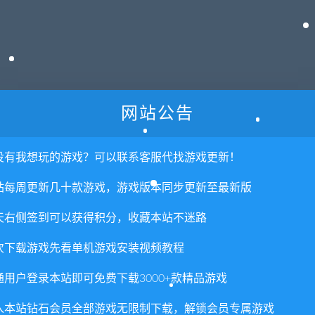
网站公告
权或不妥之处资源请联系客服处理！
!
享，分享有积分奖励和额外收入！
没有我想玩的游戏？可以联系客服代找游戏更新！
术服务请大家谅解！
站每周更新几十款游戏，游戏版本同步更新至最新版
联系客服处理！
天右侧签到可以获得积分，收藏本站不迷路
常运营所需！
com",如遇到无法解压的请联系客服！
次下载游戏先看单机游戏安装视频教程
由的退款兑现，请斟酌后支付下载
通用户登录本站即可免费下载3000+款精品游戏
重置下载次数，在个人中心退出账号再手动登录即可。
入本站钻石会员全部游戏无限制下载，解锁会员专属游戏