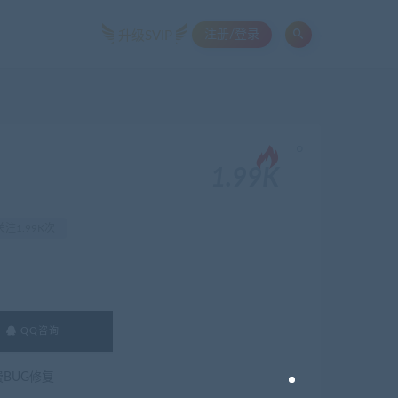
注册/登录
升级SVIP
。
1.99K
注1.99K次
QQ咨询
费BUG修复