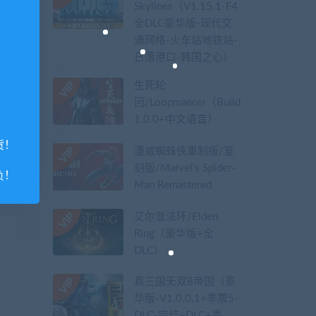
Skylines（V1.15.1-F4
全DLC豪华版-现代交
通网络-火车站地铁站-
日落港口-韩国之心）
生死轮
回/Loopmancer（Build.9107387-
1.0.0+中文语音）
货！
漫威蜘蛛侠重制版/复
刻版/Marvel’s Spider-
负！
Man Remastered
艾尔登法环/Elden
Ring（豪华版+全
DLC）
真三国无双8帝国（豪
华版-V1.0.0.1+季票5-
DLC-完结+DLC+季