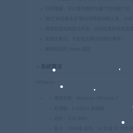
打开图鉴，可以看到植物与僵尸的详细介绍，
通过“疯狂戴夫店”购买特殊植物和工具，以
精致的游戏画面与声音，同时还更新有奖励
无限次重玩：不会经历两次同样的事件！
解锁全部的 Steam 成就
系统需求
Windows
操作系统：Windows XP/Vista/7
处理器：1.2GHz+ 处理器
内存：1GB RAM
显卡：128MB 显存，16 位或 32 位色