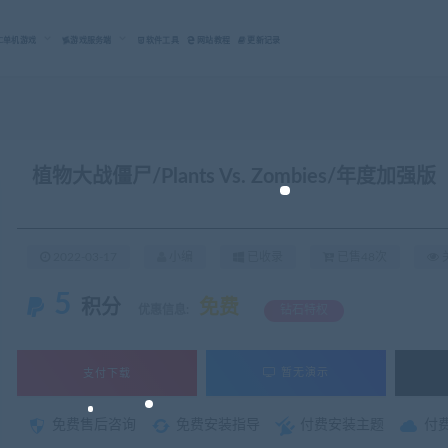
C单机游戏
游戏服务端
软件工具
网站教程
更新记录
植物大战僵尸/Plants Vs. Zombies/年度加强版
2022-03-17
小编
已收录
已售48次
关
5
积分
免费
优惠信息:
钻石特权
支付下载
暂无演示
免费售后咨询
免费安装指导
付费安装主题
付