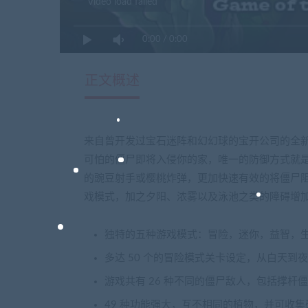
Video load failed
0:00
/
0:00
正文概述
来自曾开发过宝石迷阵和幻幻球的宝开公司的全
可怕的僵尸即将入侵你的家，唯一的防御方式就
的豌豆射手或樱桃炸弹，更加快速有效的将僵尸
戏模式，加之夕阳、浓雾以及泳池之类的障碍增
独特的五种游戏模式：冒险，迷你，益智，
多达 50 个的冒险模式关卡设定，从白天
游戏共有 26 种不同的僵尸敌人，包括撑
49 种功能强大，互不相同的植物，并可收