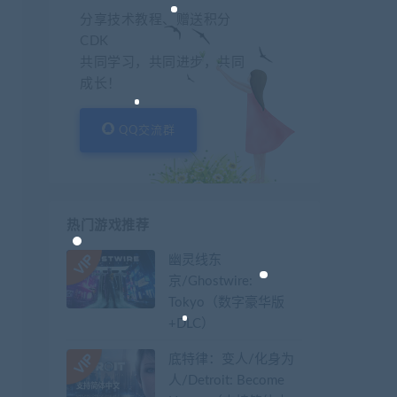
分享技术教程、赠送积分
CDK
共同学习，共同进步，共同
成长！
QQ交流群
热门游戏推荐
幽灵线东
京/Ghostwire:
Tokyo（数字豪华版
+DLC）
底特律：变人/化身为
人/Detroit: Become