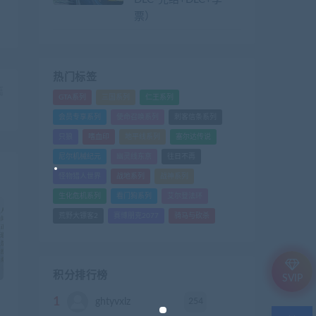
票）
热门标签
篇
GTA系列
三国系列
仁王系列
）
会员专享系列
使命召唤系列
刺客信条系列
只狼
嗜血印
地平线系列
塞尔达传说
尼尔机械纪元
幽灵线东京
往日不再
怪物猎人世界
战地系列
战神系列
生化危机系列
看门狗系列
艾尔登法环
荒野大镖客2
赛博朋克2077
骑马与砍杀
积分排行榜
SVIP
1
254
ghtyvxlz
积分