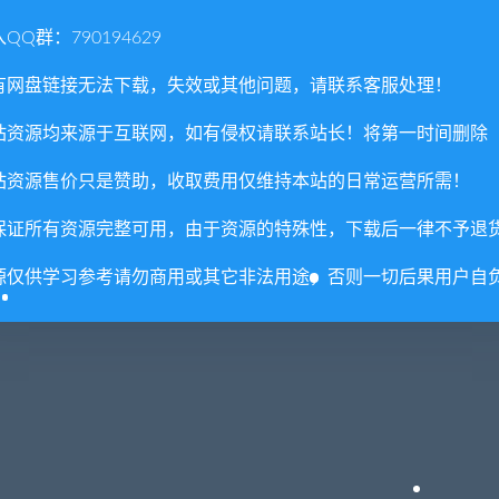
 Zombies/年度加强版
QQ群：790194629
有网盘链接无法下载，失效或其他问题，请联系客服处理！
站资源均来源于互联网，如有侵权请联系站长！将第一时间删除
站资源售价只是赞助，收取费用仅维持本站的日常运营所需！
否直接商用？
保证所有资源完整可用，由于资源的特殊性，下载后一律不予退
里所提供资源均只能用于参考学习用，请勿直接商用。若由于商
源仅供学习参考请勿商用或其它非法用途，否则一切后果用户自
。更多说明请参考 VIP介绍。