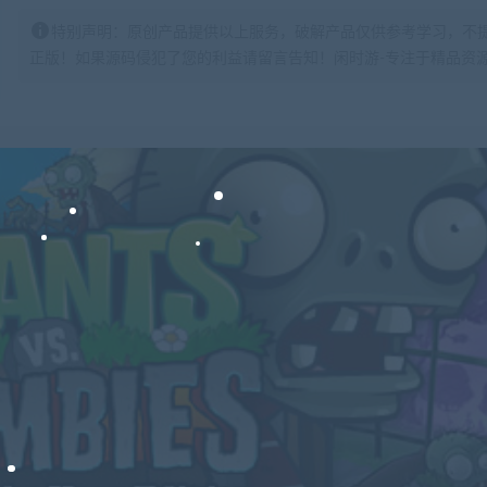
特别声明：原创产品提供以上服务，破解产品仅供参考学习，不
正版！如果源码侵犯了您的利益请留言告知！闲时游-专注于精品资源分享https: