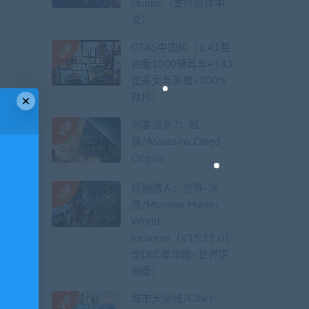
Human（支持简体中
文）
GTA5中国风（1.41整
合版1300辆真车+183
位美女与英雄+200%
存档）
×
刺客信条7：起
源/Assassins Creed
Origins
怪物猎人：世界-冰
原/Monster Hunter
World:
Iceborne（V15.11.01-
全DLC豪华版+世界定
制版）
城市天际线/Cities: