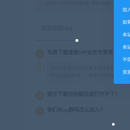
闲时游-专注于精品资源分享
»
植物大战僵尸/Plants Vs.
加入
如
常见问题FAQ
本
本
免费下载或者VIP会员专享资源能
不
本站所有资源版权均属于原作者所有，这
资
用引起版权纠纷，一切责任均由使用者承担
提示下载完但解压或打开不了？
你们有qq群吗怎么加入？