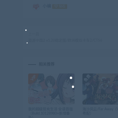
小编
钻石
上一篇
遨游中国2 v1.20稳定版/欧洲模拟卡车2/CTS6
相关推荐
我的超级现充生活 全语音版
海沙风云/Far Away（V1
（Build.10128980+新增番
粤配）
外）