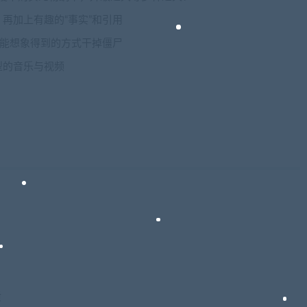
再加上有趣的“事实”和引用
你能想象得到的方式干掉僵尸
型的音乐与视频
质