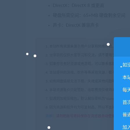
DirectX：DirectX 8 或更高
硬盘所需空间：65+MB 硬盘剩余空间
声卡：DirectX 兼容声卡
1. 本站所有资源来源于用户分享和网络转载，如有侵
2. 分享目的仅供大家学习和交流，请不要用于商业用途
3. 如果你也有好资源或者游戏，可以联系客服上传分
如
4. 本站提供的游戏、软件等等其他资源，都不包含技
本
5. 如有网盘链接无法下载、失效或其他问题等等，请
每
6. 本站资源售价只是赞助，收取费用仅维持本站的日
7. 如遇到加密压缩包，默认解压密码为"xianshivip.
首
8. 因为资源和软件均为可复制品，所以不支持任何理
普
声明
：
请勿把账号密码保存在浏览器自动登录，否则不
加