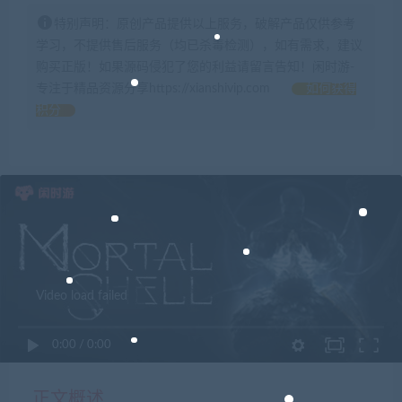
特别声明：原创产品提供以上服务，破解产品仅供参考
学习，不提供售后服务（均已杀毒检测），如有需求，建议
购买正版！如果源码侵犯了您的利益请留言告知！闲时游-
专注于精品资源分享https://xianshivip.com
如何获得
积分
Video load failed
0:00
/
0:00
正文概述