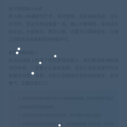
战斗铸就格斗大师
格斗是一种细腻的艺术，讲究策略。机会稍纵即逝，当它
出现时，您必须发动雷霆一击。精心计算格挡，发动凌厉
的反击。升级技巧，砺剑以酸，还要学习黑暗秘技，以便
让您的攻击具有超自然的破坏力。
直面难缠的敌人
前进的道路上布满了危险至极的敌人，他们都信奉神秘莫
测的神灵。一定要小心各种生物，无论它看起来很可怜还
是面目可憎。但是，也别让恐惧拖住您前进的脚步。拿出
勇气，正面击败它们。
1. 本站所有资源来源于用户分享和网络转载，如有侵权或不妥之
处资源请联系客服处理！
2. 分享目的仅供大家学习和交流，请不要用于商业用途!
3. 如果你也有好资源或者游戏，可以联系客服上传分享，分享有