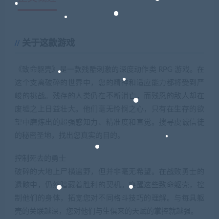
关于这款游戏
《致命躯壳》是一款残酷刺激的深度动作类 RPG 游戏。在
这个支离破碎的世界中，您的精神和适应能力都将受到严
峻的挑战。残存的人类仍在不断消亡，而残忍的敌人却在
废墟之上日益壮大。他们毫无怜悯之心，只有在生存的欲
望中磨炼出的超强感知力、精准度和直觉。搜寻虔诚信徒
的秘密圣地，找出您真实的目的。
控制死去的勇士
破碎的大地上尸横遍野，但并非毫无希望。在战败勇士的
遗骸中，仍然暗藏着胜利的契机。唤醒这些致命躯壳，控
制他们的身体，拓宽您对不同格斗技巧的理解。与每具躯
壳的关联越深，您对他们与生俱来的天赋的掌控就越强。