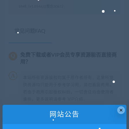
Shell（v1.014622整合2DLC）
常见问题FAQ
免费下载或者VIP会员专享资源能否直接商
用？
本站所有资源版权均属于原作者所有，这里所提
供资源均只能用于参考学习用，请勿直接商用。
若由于商用引起版权纠纷，一切责任均由使用者
承担。更多说明请参考 VIP介绍。
×
网站公告
提示下载完但解压或打开不了？