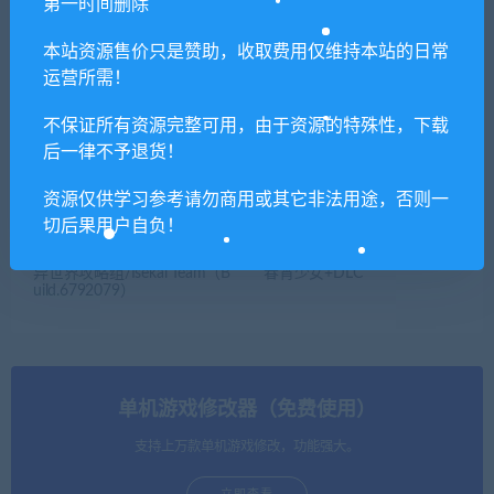
第一时间删除
本站资源售价只是赞助，收取费用仅维持本站的日常
废土3/Wasteland 3（v1.3.0.2
化蝶/MoonFall（V1.1+DLC）
运营所需！
600631）
不保证所有资源完整可用，由于资源的特殊性，下载
后一律不予退货！
资源仅供学习参考请勿商用或其它非法用途，否则一
切后果用户自负！
异世界攻略组/Isekai Team（B
春宵少女+DLC
uild.6792079）
单机游戏修改器（免费使用）
支持上万款单机游戏修改，功能强大。