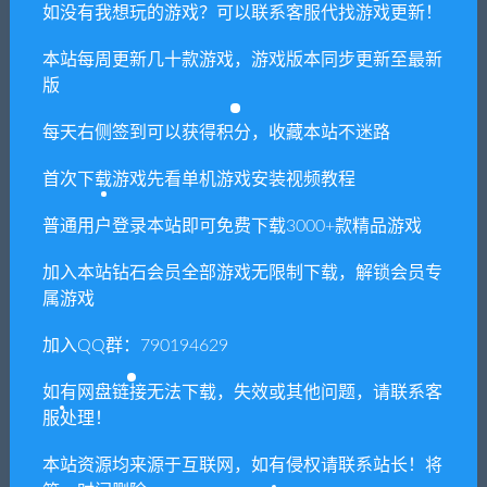
如没有我想玩的游戏？可以联系客服代找游戏更新！
你们有qq群吗怎么加入？
本站每周更新几十款游戏，游戏版本同步更新至最新
版
喜欢
0
分享到：
每天右侧签到可以获得积分，收藏本站不迷路
首次下载游戏先看单机游戏安装视频教程
上一篇
下一篇
普通用户登录本站即可免费下载3000+款精品游戏
魔镜/Mirror（豪华终极版+全
雪色旅途（V1.01）
加入本站钻石会员全部游戏无限制下载，解锁会员专
DLC-最终版）
属游戏
加入QQ群：790194629
相关推荐
如有网盘链接无法下载，失效或其他问题，请联系客
服处理！
本站资源均来源于互联网，如有侵权请联系站长！将