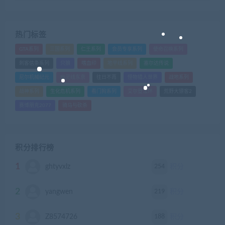
热门标签
GTA系列
三国系列
仁王系列
会员专享系列
使命召唤系列
刺客信条系列
只狼
嗜血印
地平线系列
塞尔达传说
尼尔机械纪元
幽灵线东京
往日不再
怪物猎人世界
战地系列
战神系列
生化危机系列
看门狗系列
艾尔登法环
荒野大镖客2
赛博朋克2077
骑马与砍杀
积分排行榜
1
254
ghtyvxlz
积分
2
219
yangwen
积分
3
188
Z8574726
积分