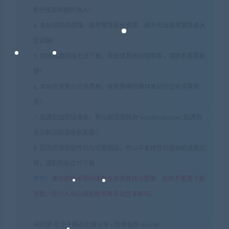
积分奖励和额外收入！
4. 本站提供的游戏、软件等等其他资源，都不包含技术服务请大
家谅解！
5. 如有网盘链接无法下载、失效或其他问题等等，请联系客服处
理！
6. 本站资源售价只是赞助，收取费用仅维持本站的日常运营所
需！
7. 如遇到加密压缩包，默认解压密码为"xianshivip.com",如遇到
无法解压的请联系客服！
8. 因为资源和软件均为可复制品，所以不支持任何理由的退款兑
现，请斟酌后支付下载
声明
：
请勿把账号密码保存在浏览器自动登录，否则不重置下载
次数，在个人中心退出账号再手动登录即可。
闲时游-专注于精品资源分享
»
致命躯壳/Mortal