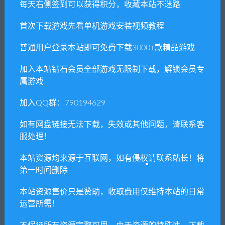
每天右侧签到可以获得积分，收藏本站不迷路
本站所有资源版权均属于原作者所有，这里所提
首次下载游戏先看单机游戏安装视频教程
供资源均只能用于参考学习用，请勿直接商用。
普通用户登录本站即可免费下载3000+款精品游戏
若由于商用引起版权纠纷，一切责任均由使用者
承担。更多说明请参考 VIP介绍。
加入本站钻石会员全部游戏无限制下载，解锁会员专
属游戏
提示下载完但解压或打开不了？
加入QQ群：790194629
你们有qq群吗怎么加入？
如有网盘链接无法下载，失效或其他问题，请联系客
服处理！
本站资源均来源于互联网，如有侵权请联系站长！将
喜欢
0
分享到：
第一时间删除
本站资源售价只是赞助，收取费用仅维持本站的日常
运营所需！
上一篇
下一篇