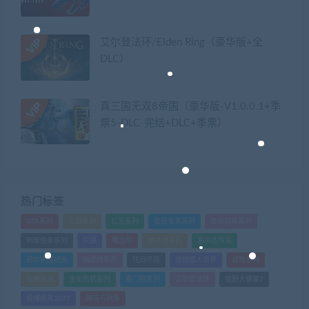
艾尔登法环/Elden Ring（豪华版+全
DLC）
真三国无双8帝国（豪华版-V1.0.0.1+季
票5-DLC-完结+DLC+季票）
热门标签
GTA系列
三国系列
仁王系列
会员专享系列
使命召唤系列
刺客信条系列
只狼
嗜血印
地平线系列
塞尔达传说
尼尔机械纪元
幽灵线东京
往日不再
怪物猎人世界
战地系列
战神系列
生化危机系列
看门狗系列
艾尔登法环
荒野大镖客2
赛博朋克2077
骑马与砍杀