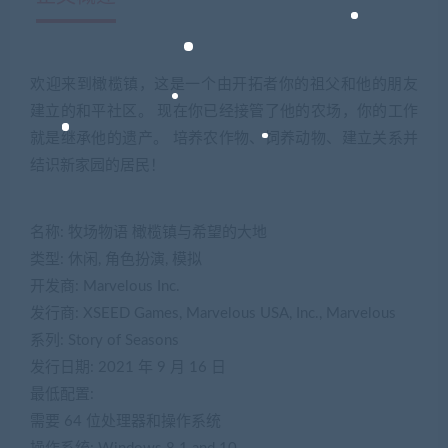
欢迎来到橄榄镇，这是一个由开拓者你的祖父和他的朋友
建立的和平社区。 现在你已经接管了他的农场，你的工作
就是继承他的遗产。 培养农作物、饲养动物、建立关系并
结识新家园的居民！
名称: 牧场物语 橄榄镇与希望的大地
类型: 休闲, 角色扮演, 模拟
开发商: Marvelous Inc.
发行商: XSEED Games, Marvelous USA, Inc., Marvelous
系列: Story of Seasons
发行日期: 2021 年 9 月 16 日
最低配置:
需要 64 位处理器和操作系统