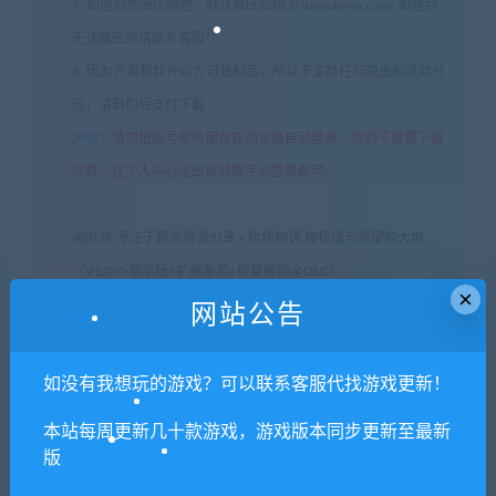
7. 如遇到加密压缩包，默认解压密码为"xianshivip.com",如遇到
无法解压的请联系客服！
8. 因为资源和软件均为可复制品，所以不支持任何理由的退款兑
现，请斟酌后支付下载
声明
：
请勿把账号密码保存在浏览器自动登录，否则不重置下载
次数，在个人中心退出账号再手动登录即可。
闲时游-专注于精品资源分享
»
牧场物语 橄榄镇与希望的大地
（V1.0.0-豪华版+扩展季票+修复解锁全DLC）
×
网站公告
常见问题FAQ
如没有我想玩的游戏？可以联系客服代找游戏更新！
本站每周更新几十款游戏，游戏版本同步更新至最新
免费下载或者VIP会员专享资源能否直接商
版
用？