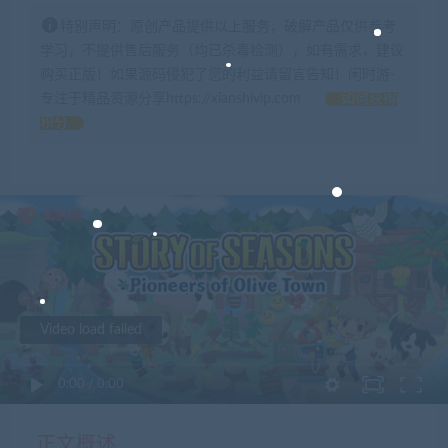
特别声明：原创产品提供以上服务，破解产品仅供参考
学习，不提供售后服务（均已杀毒检测），如有需求，建议
购买正版！如果源码侵犯了您的利益请留言告知！闲时游-
专注于精品资源分享https://xianshivip.com
如何获得
积分
Video load failed
0:00
/
0:00
正文概述