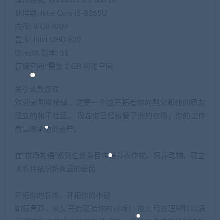
操作系统: Windows 8.1 and 10
处理器: Intel Core i5-8265U
内存: 8 GB RAM
显卡: Intel UHD 620
DirectX 版本: 11
存储空间: 需要 2 GB 可用空间
关于这款游戏
欢迎来到橄榄镇，这是一个由开拓者你的祖父和他的朋友
建立的和平社区。 现在你已经接管了他的农场，你的工作
就是继承他的遗产。
在“牧场物语”系列全新条目中培养农作物、饲养动物、建立
关系并结识新家园的居民
开拓你的农场，开拓你的小镇
驯服荒野，从头开始建造你的农场！ 收集和处理材料以满