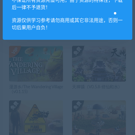
不保证所有资源完整可用，由于资源的特殊性，下载
僵尸群中的闪耀少女重制
斩妖 Raksas（正式版-V1.2.2-
后一律不予退货！
版/Shines Adventures 0
挑战模式）
资源仅供学习参考请勿商用或其它非法用途，否则一
切后果用户自负！
相关推荐
漫游乡/The Wandering Village
天神镇（V0.5.8-修仙和水）
（v0.1.15）