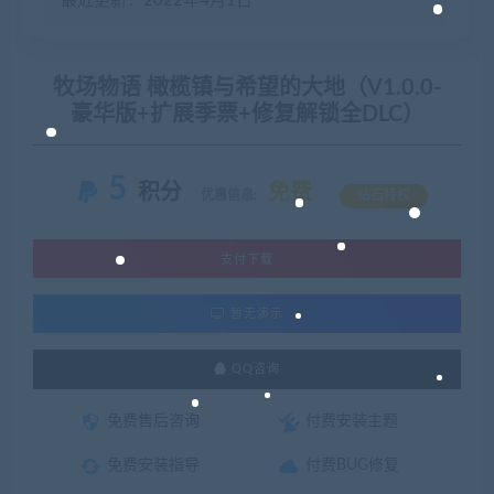
最近更新：2022年4月1日
牧场物语 橄榄镇与希望的大地（V1.0.0-
豪华版+扩展季票+修复解锁全DLC）
5
积分
免费
优惠信息:
钻石特权
支付下载
暂无演示
QQ咨询
免费售后咨询
付费安装主题
免费安装指导
付费BUG修复