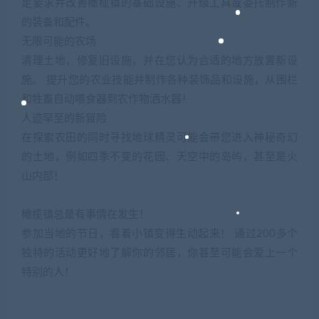
足要求并改善橄榄镇的基础设施、升级工具或委托制作新
的装备和配件。
无限可能的农场
清理土地，修复旧设施，并在您认为合适的地方放置新设
施。 提升您的农业技能并制作各种装饰品和设施，从围栏
和牲畜自动喂食器到农作物洒水器！
人迹罕至的新冒险
在探索农田的同时寻找地球精灵可能会带您进入神秘奇幻
的土地，例如四季不变的花园、天空中的岛屿，甚至是火
山内部！
橄榄镇总是有事情在发生！
参加当地的节日，看着小镇变得生动起来！ 通过200多个
独特的活动更好地了解你的邻居，你甚至可能会爱上一个
特别的人！