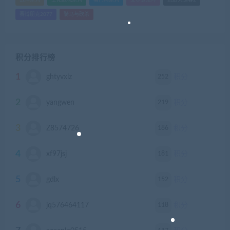
战神系列
生化危机系列
看门狗系列
艾尔登法环
荒野大镖客2
赛博朋克2077
骑马与砍杀
积分排行榜
1
252
ghtyvxlz
积分
2
219
yangwen
积分
3
186
Z8574726
积分
4
181
xf97jsj
积分
5
152
gdlx
积分
6
118
jq576464117
积分