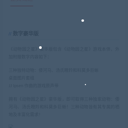
数字豪华版
《动物园之星》豪华版包含《动物园之星》游戏本体，外
加附赠数字内容如下：
三种独特动物：倭河马、汤氏瞪羚和科莫多巨蜥
桌面图片套组
JJ Ipsen 作曲的游戏原声带
拥有《动物园之星》豪华版，即可取得三种独家动物：倭
河马、汤氏瞪羚和科莫多巨蜥！三种动物皆有其专属的栖
地及丰富化需求！