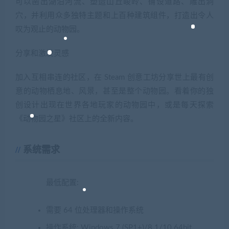
可以凿出湖泊河流、塑造山丘峻岭、铺设道路、雕出洞
穴，并利用众多独特主题和上百种建筑组件，打造出令人
叹为观止的动物园。
分享和激发灵感
加入互相串连的社区，在 Steam 创意工坊分享世上最有创
意的动物栖息地、风景，甚至是整个动物园。看着你的独
创设计出现在世界各地玩家的动物园中，或是每天探索
《动物园之星》社区上的全新内容。
系统需求
最低配置:
需要 64 位处理器和操作系统
操作系统: Windows 7 (SP1+)/8.1/10 64bit