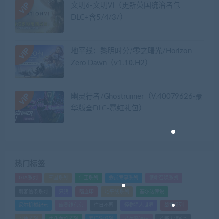
文明6-文明VI（更新英国统治者包
DLC+含5/4/3/）
地平线：黎明时分/零之曙光/Horizon
Zero Dawn（v1.10.H2）
幽灵行者/Ghostrunner（V.40079626-豪
华版全DLC-霓虹礼包）
热门标签
GTA系列
三国系列
仁王系列
会员专享系列
使命召唤系列
刺客信条系列
只狼
嗜血印
地平线系列
塞尔达传说
尼尔机械纪元
幽灵线东京
往日不再
怪物猎人世界
战地系列