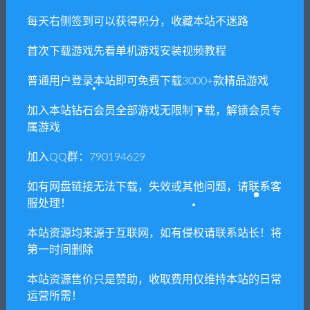
7. 如遇到加密压缩包，默认解压密码为"xianshivip.com",如遇到
每天右侧签到可以获得积分，收藏本站不迷路
无法解压的请联系客服！
首次下载游戏先看单机游戏安装视频教程
8. 因为资源和软件均为可复制品，所以不支持任何理由的退款兑
现，请斟酌后支付下载
普通用户登录本站即可免费下载3000+款精品游戏
声明
：
请勿把账号密码保存在浏览器自动登录，否则不重置下载
加入本站钻石会员全部游戏无限制下载，解锁会员专
次数，在个人中心退出账号再手动登录即可。
属游戏
加入QQ群：790194629
闲时游-专注于精品资源分享
»
动物园之星/Planet Zoo（豪华版
全DLC）
如有网盘链接无法下载，失效或其他问题，请联系客
服处理！
本站资源均来源于互联网，如有侵权请联系站长！将
常见问题FAQ
第一时间删除
本站资源售价只是赞助，收取费用仅维持本站的日常
运营所需！
免费下载或者VIP会员专享资源能否直接商