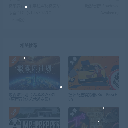
极限竞速：地平线4/终极豪华
暗影觉醒 Shadows:
版全DLC（v1.467.783.0-
Awakening
steam版）
相关推荐
戴森球计划（V0.8.22.9331
披萨配送模拟器/Run Pizza R
+原声音轨+艺术设定集）
un