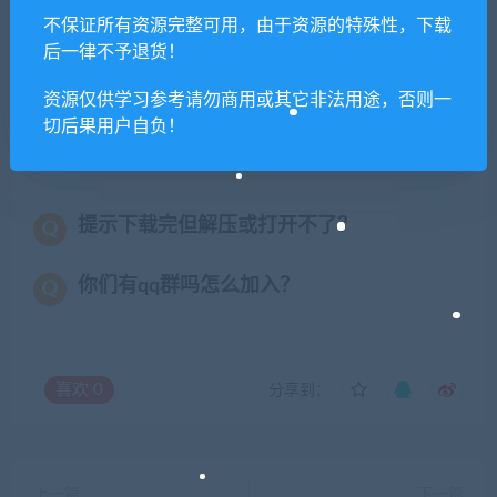
用？
不保证所有资源完整可用，由于资源的特殊性，下载
后一律不予退货！
本站所有资源版权均属于原作者所有，这里所提
资源仅供学习参考请勿商用或其它非法用途，否则一
供资源均只能用于参考学习用，请勿直接商用。
切后果用户自负！
若由于商用引起版权纠纷，一切责任均由使用者
承担。更多说明请参考 VIP介绍。
提示下载完但解压或打开不了？
你们有qq群吗怎么加入？
喜欢
0
分享到：
上一篇
下一篇