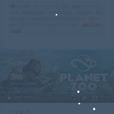
特别声明：原创产品提供以上服务，破解产品仅供参考
学习，不提供售后服务（均已杀毒检测），如有需求，建议
购买正版！如果源码侵犯了您的利益请留言告知！闲时游-
专注于精品资源分享https://xianshivip.com
如何获得
积分
Video load failed
0:00
/
0:00
正文概述