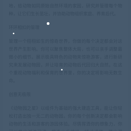
地，给动物如同原始自然环境的家园，研究并管理每个物
种，让它们生长茁壮，并协助动物组织家庭、养育后代。
环环相扣的管理
管理一个栩栩如生的惊奇世界，你做的每个决定都会对这
世界产生影响。你可以聚焦整体大局，也可以亲手调整最
微小的细节。展示极具特色的动物来惊艳游客，进行新研
究来发展动物园，并让培育的动物后代回归大自然。在这
个重视动物福利和保育的世界里，你的决定将影响无数生
命。
创意无极限
《动物园之星》以组件为基础的强大建造工具，能让你轻
松打造出独一无二的动物园。你的每个创新决定都会影响
动物的生活和游客的游园体验。尽情挥洒你的想象力，你