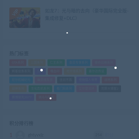
如龙7：光与暗的去向（豪华国际完全版-
集成修复+DLC）
热门标签
GTA系列
三国系列
仁王系列
会员专享系列
使命召唤系列
刺客信条系列
只狼
嗜血印
地平线系列
塞尔达传说
尼尔机械纪元
幽灵线东京
往日不再
怪物猎人世界
战地系列
战神系列
生化危机系列
看门狗系列
艾尔登法环
荒野大镖客2
赛博朋克2077
骑马与砍杀
积分排行榜
1
254
ghtyvxlz
积分