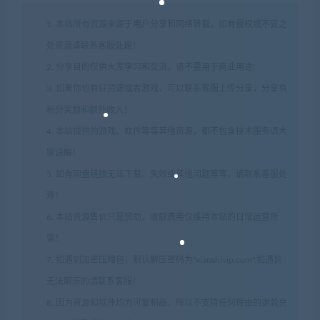
1. 本站所有资源来源于用户分享和网络转载，如有侵权或不妥之
处资源请联系客服处理！
2. 分享目的仅供大家学习和交流，请不要用于商业用途!
3. 如果你也有好资源或者游戏，可以联系客服上传分享，分享有
积分奖励和额外收入！
4. 本站提供的游戏、软件等等其他资源，都不包含技术服务请大
家谅解！
5. 如有网盘链接无法下载、失效或其他问题等等，请联系客服处
理！
6. 本站资源售价只是赞助，收取费用仅维持本站的日常运营所
需！
7. 如遇到加密压缩包，默认解压密码为"xianshivip.com",如遇到
无法解压的请联系客服！
8. 因为资源和软件均为可复制品，所以不支持任何理由的退款兑