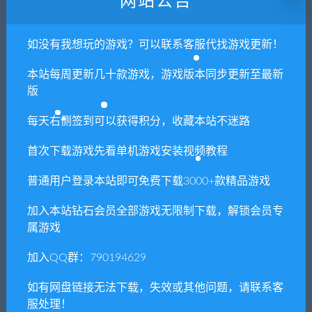
网站公告
承担。更多说明请参考 VIP介绍。
如没有我想玩的游戏？可以联系客服代找游戏更新！
提示下载完但解压或打开不了？
本站每周更新几十款游戏，游戏版本同步更新至最新
你们有qq群吗怎么加入？
版
每天右侧签到可以获得积分，收藏本站不迷路
喜欢
1
分享到：
首次下载游戏先看单机游戏安装视频教程
普通用户登录本站即可免费下载3000+款精品游戏
加入本站钻石会员全部游戏无限制下载，解锁会员专
上一篇
下一篇
属游戏
牛头人迷宫/ Tauren maze
起源之塔2-虫巢（以爱之名-
Build.7135364+DLC）
加入QQ群：790194629
如有网盘链接无法下载，失效或其他问题，请联系客
服处理！
相关推荐