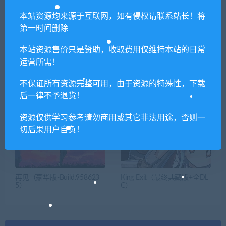
本站资源均来源于互联网，如有侵权请联系站长！将
第一时间删除
本站资源售价只是赞助，收取费用仅维持本站的日常
运营所需！
不保证所有资源完整可用，由于资源的特殊性，下载
Hop Step Sing：VR演唱会希
花园生涯：模拟佛系生活
望之夏2nd
后一律不予退货！
资源仅供学习参考请勿商用或其它非法用途，否则一
切后果用户自负！
再见（豪华版-Build.958623
King Exit（最终典藏版+全DL
5）
C）