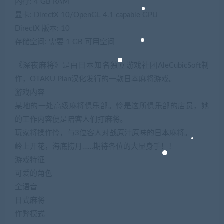
内存: 4 GB RAM
显卡: DirectX 10/OpenGL 4.1 capable GPU
DirectX 版本: 10
存储空间: 需要 1 GB 可用空间
《深夜麻将》是由日本知名独立游戏社团AleCubicSoft制
作，OTAKU Plan汉化发行的一款日本麻将游戏。
游戏内容
某地的一处高级麻将俱乐部。怜是这所俱乐部的店员，她
的工作内容便是陪客人们打麻将。
玩家将操作怜，与3位客人对战原汁原味的日本麻将。
岭上开花，海底捞月……期待各位的大显身手！！
游戏特征
可爱的角色
全语音
日式麻将
作弊模式