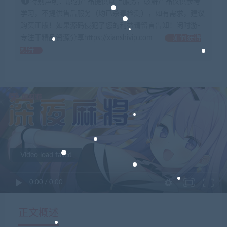
特别声明：原创产品提供以上服务，破解产品仅供参考
学习，不提供售后服务（均已杀毒检测），如有需求，建议
购买正版！如果源码侵犯了您的利益请留言告知！闲时游-
专注于精品资源分享https://xianshivip.com
如何获得
积分
Video load failed
0:00
/
0:00
正文概述