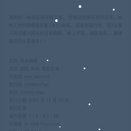
某地的一处高级麻将俱乐部。 怜是这所俱乐部的店员，她
的工作内容便是陪客人们打麻将。 玩家将操作怜，与3位客
人对战原汁原味的日本麻将。 岭上开花，海底捞月……期待
各位的大显身手！！
名称: 深夜麻将
类型: 冒险, 休闲, 角色扮演
开发商: AleCubicSoft
发行商: OTAKU Plan
系列: OTAKU Plan
发行日期: 2021 年 11 月 20 日
最低配置:
操作系统: 7 / 8 / 8.1 / 10
处理器: 2+ GHz Processor