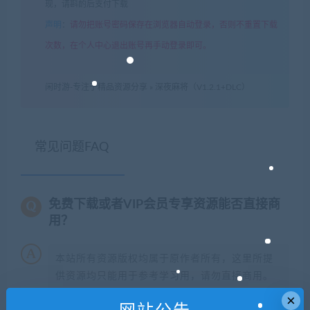
现，请斟酌后支付下载
声明
：
请勿把账号密码保存在浏览器自动登录，否则不重置下载
次数，在个人中心退出账号再手动登录即可。
闲时游-专注于精品资源分享
»
深夜麻将（V1.2.1+DLC）
常见问题FAQ
免费下载或者VIP会员专享资源能否直接商
用？
本站所有资源版权均属于原作者所有，这里所提
供资源均只能用于参考学习用，请勿直接商用。
若由于商用引起版权纠纷，一切责任均由使用者
×