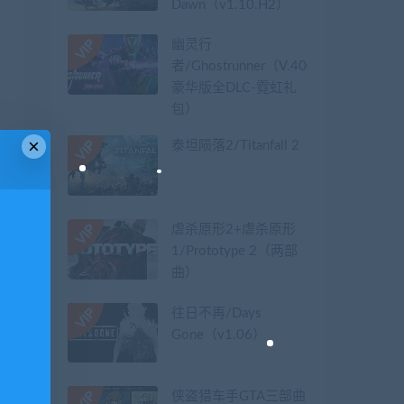
Dawn（v1.10.H2）
幽灵行
者/Ghostrunner（V.40079626-
豪华版全DLC-霓虹礼
包）
×
泰坦陨落2/Titanfall 2
虐杀原形2+虐杀原形
1/Prototype 2（两部
曲）
往日不再/Days
Gone（v1.06）
侠盗猎车手GTA三部曲