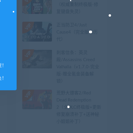
（权威重制终极版-修
复键盘失灵）
正当防卫4/Just
Cause4（完全版含历
代）
刺客信条：英灵
殿/Assassins Creed
货！
Valhalla（v1.7.0-完全
版-赠全氪金装备解
负！
锁）​
荒野大镖客2/Red
Dead Redemption
2（全DLC终极版+更新
修复崩溃补丁+送神秘
小姐姐补丁）