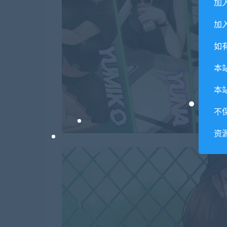
加
加入
如
本
本
不
资