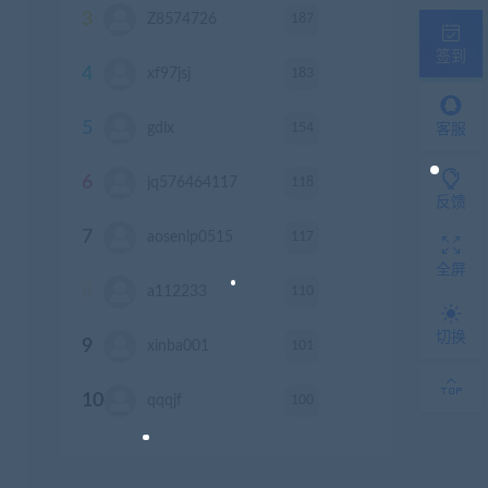
3
187
Z8574726
积分
签到
4
183
xf97jsj
积分
5
154
gdlx
积分
客服
6
118
jq576464117
积分
反馈
7
117
aosenlp0515
积分
全屏
8
110
a112233
积分
切换
9
101
xinba001
积分
10
100
qqqjf
积分