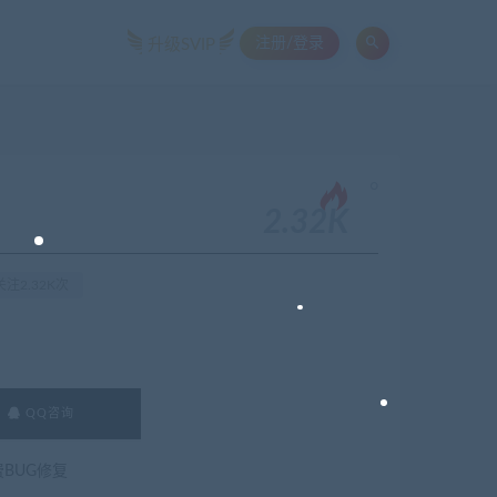
注册/登录
升级SVIP
。
2.32K
注2.32K次
QQ咨询
费BUG修复