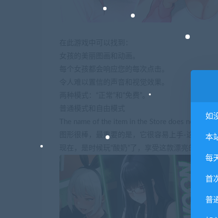
在此游戏中可以找到：
女孩的美丽图画和动画。
每个女孩都会响应您的每次点击。
令人难以置信的声音和视觉效果。
两种模式：“正常”和“免费”。
普通模式和自由模式
如
The name of the item in the Store does not give an
图形很棒，最重要的是，它很容易上手-这就是发
本
现在，是时候玩“酸奶”了，享受这款漂亮的游戏！
每
首
普