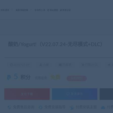
C单机游戏
游戏服务端
软件工具
网站教程
更新记录
酸奶/Yogurt!（V22.07.24-无尽模式+DLC）
2022-07-29
小编
已收录
已售27次
关
5
积分
免费
优惠信息:
钻石特权
支付下载
暂无演示
免费售后咨询
免费安装指导
付费安装主题
付