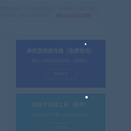
提供售后服务（均已杀毒检测），如有需求，建议购买
//xianshivip.com
如何获得 积分
单机游戏修改器（免费使用）
支持上万款单机游戏修改，功能强大。
立即查看
网盘不限速工具（推荐）
支持批量高速下载，无需网盘客户端。
立即查看