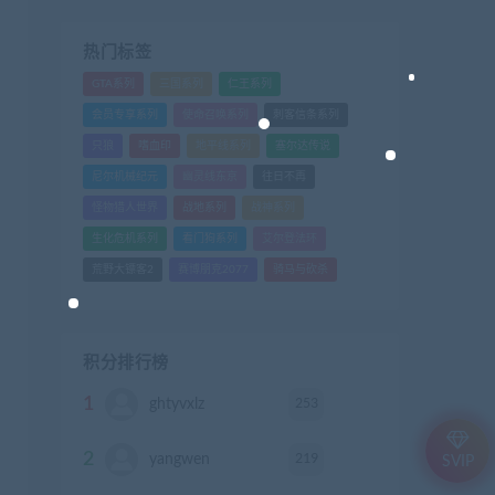
热门标签
GTA系列
三国系列
仁王系列
会员专享系列
使命召唤系列
刺客信条系列
只狼
嗜血印
地平线系列
塞尔达传说
尼尔机械纪元
幽灵线东京
往日不再
怪物猎人世界
战地系列
战神系列
生化危机系列
看门狗系列
艾尔登法环
荒野大镖客2
赛博朋克2077
骑马与砍杀
积分排行榜
1
253
ghtyvxlz
积分
2
219
yangwen
积分
SVIP