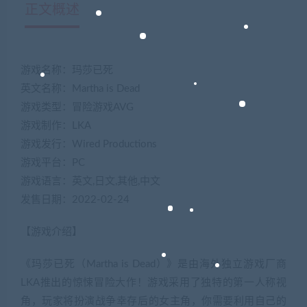
正文概述
游戏名称：玛莎已死
英文名称：Martha is Dead
游戏类型：冒险游戏AVG
游戏制作：LKA
游戏发行：Wired Productions
游戏平台：PC
游戏语言：英文,日文,其他,中文
发售日期：2022-02-24
【游戏介绍】
《玛莎已死（Martha is Dead）》是由海外独立游戏厂商
LKA推出的惊悚冒险大作！游戏采用了独特的第一人称视
角，玩家将扮演战争幸存后的女主角，你需要利用自己的