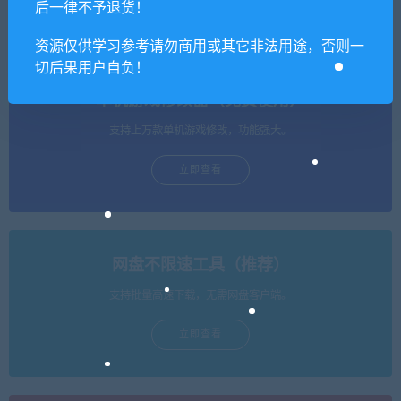
a Nice Death
o: The Chronicles
后一律不予退货！
资源仅供学习参考请勿商用或其它非法用途，否则一
切后果用户自负！
单机游戏修改器（免费使用）
支持上万款单机游戏修改，功能强大。
立即查看
网盘不限速工具（推荐）
支持批量高速下载，无需网盘客户端。
立即查看