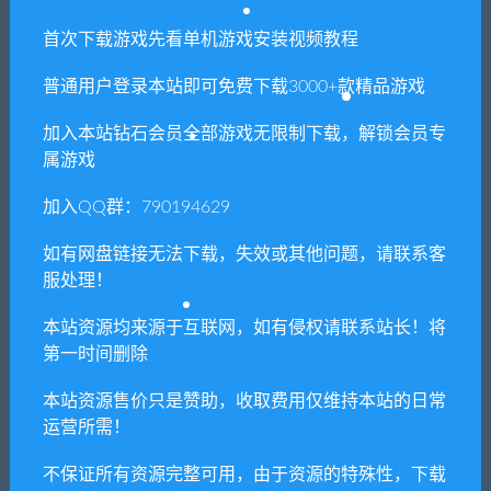
首次下载游戏先看单机游戏安装视频教程
普通用户登录本站即可免费下载3000+款精品游戏
相关推荐
加入本站钻石会员全部游戏无限制下载，解锁会员专
属游戏
加入QQ群：790194629
如有网盘链接无法下载，失效或其他问题，请联系客
服处理！
又一个僵尸幸存者/Yet Anoth
逃生模拟器/密室逃脱模拟器
er Zombie Survivors
本站资源均来源于互联网，如有侵权请联系站长！将
第一时间删除
本站资源售价只是赞助，收取费用仅维持本站的日常
运营所需！
不保证所有资源完整可用，由于资源的特殊性，下载
祝你好死祝你死得痛快/Have
少年佐罗：英雄诞生记/Zorr