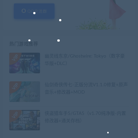
QQ交流群
热门游戏推荐
幽灵线东京/Ghostwire: Tokyo（数字豪
华版+DLC）
仙剑奇侠传七-正版分流V1.1.0修复+原声
音乐+修改器+MOD
侠盗猎车手5/GTA5（v1.70纯净版-内置
修改器+通关存档）