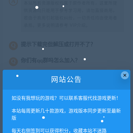
本站所有资源版权均属于原作者所有，这里所提
供资源均只能用于参考学习用，请勿直接商用。
若由于商用引起版权纠纷，一切责任均由使用者
承担。更多说明请参考 VIP介绍。
提示下载完但解压或打开不了？
你们有qq群吗怎么加入？
×
网站公告
喜欢
0
分享到：
如没有我想玩的游戏？可以联系客服代找游戏更新！
本站每周更新几十款游戏，游戏版本同步更新至最新
上一篇
下一篇
版
废品场模拟/Junkyard
餐恋时光/Bistro Days
每天右侧签到可以获得积分，收藏本站不迷路
Simulator