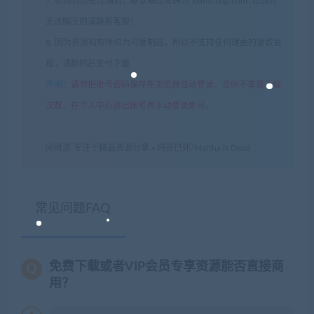
7. 如遇到加密压缩包，默认解压密码为"xianshivip.com",如遇到
无法解压的请联系客服！
8. 因为资源和软件均为可复制品，所以不支持任何理由的退款兑
现，请斟酌后支付下载
声明
：
请勿把账号密码保存在浏览器自动登录，否则不重置下载
次数，在个人中心退出账号再手动登录即可。
闲时游-专注于精品资源分享
»
玛莎已死/Martha is Dead
常见问题FAQ
免费下载或者VIP会员专享资源能否直接商
用？