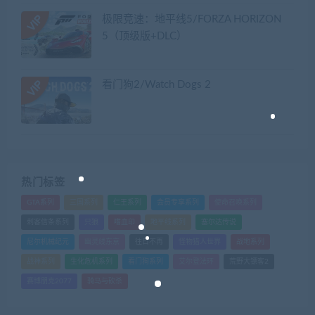
极限竞速：地平线5/FORZA HORIZON
5（顶级版+DLC）
看门狗2/Watch Dogs 2
热门标签
GTA系列
三国系列
仁王系列
会员专享系列
使命召唤系列
刺客信条系列
只狼
嗜血印
地平线系列
塞尔达传说
尼尔机械纪元
幽灵线东京
往日不再
怪物猎人世界
战地系列
战神系列
生化危机系列
看门狗系列
艾尔登法环
荒野大镖客2
赛博朋克2077
骑马与砍杀