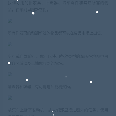
找到可用的旧家具、旧电器、汽车零件和其它所需的物
品，在车间里翻新它们。
所有你发现的和翻新过的物品都可以在废品市场上出售。
步行或自驾旅行。你可以使用各种类型的车辆在地图中探
索各区域以及运输你收到的垃圾。
翻查各种容器，有可能遇到随机奖励。
从汽车上拆下发动机，从人们那里接过额外的任务，使用