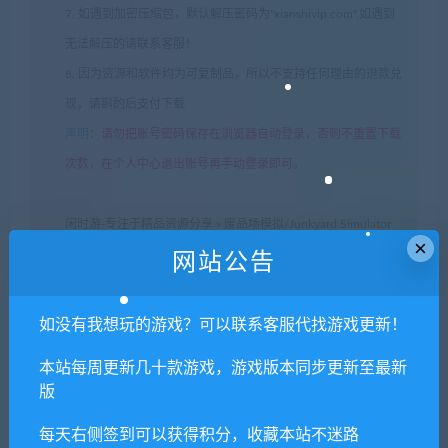
7. 如遇到加密压缩包，默认解压密码为"xianshivip.com",如遇到
无法解压的请联系客服！
8. 因为资源和软件均为可复制品，所以不支持任何理由的退款兑
现，请斟酌后支付下载
声明
：
请勿把账号密码保存在浏览器自动登录，否则不重置下载
次数，在个人中心退出账号再手动登录即可。
闲时游-专注于精品资源分享
»
废品场模拟/Junkyard Simulator
×
网站公告
常见问题FAQ
如没有我想玩的游戏？可以联系客服代找游戏更新！
本站每周更新几十款游戏，游戏版本同步更新至最新
版
免费下载或者VIP会员专享资源能否直接商
用？
每天右侧签到可以获得积分，收藏本站不迷路