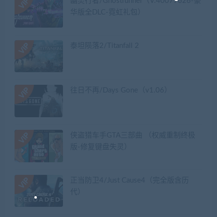
幽灵行者/Ghostrunner（V.40079626-豪
华版全DLC-霓虹礼包）
泰坦陨落2/Titanfall 2
往日不再/Days Gone（v1.06）
侠盗猎车手GTA三部曲 （权威重制终极
版-修复键盘失灵）
正当防卫4/Just Cause4（完全版含历
代）