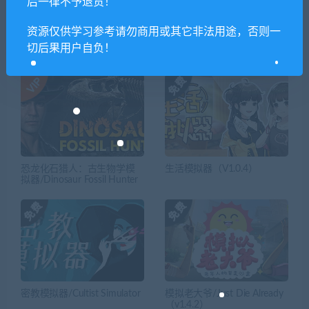
后一律不予退货！
资源仅供学习参考请勿商用或其它非法用途，否则一
切后果用户自负！
相关推荐
恐龙化石猎人：古生物学模
生活模拟器（V1.0.4）
拟器/Dinosaur Fossil Hunter
密教模拟器/Cultist Simulator
模拟老大爷/Just Die Already
（v1.4.2）