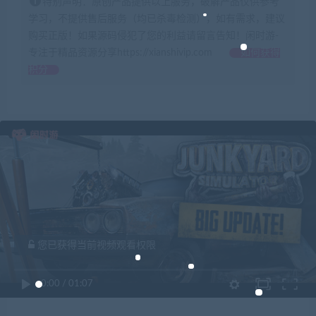
特别声明：原创产品提供以上服务，破解产品仅供参考
学习，不提供售后服务（均已杀毒检测），如有需求，建议
购买正版！如果源码侵犯了您的利益请留言告知！闲时游-
专注于精品资源分享https://xianshivip.com
如何获得
积分
您已获得当前视频观看权限
0:00
/
01:07