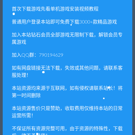
本站所有资源版权均属于原作者所有，这里所提
首次下载游戏先看单机游戏安装视频教程
供资源均只能用于参考学习用，请勿直接商用。
普通用户登录本站即可免费下载3000+款精品游戏
若由于商用引起版权纠纷，一切责任均由使用者
承担。更多说明请参考 VIP介绍。
加入本站钻石会员全部游戏无限制下载，解锁会员专
属游戏
提示下载完但解压或打开不了？
加入QQ群：790194629
你们有qq群吗怎么加入？
如有网盘链接无法下载，失效或其他问题，请联系客
服处理！
本站资源均来源于互联网，如有侵权请联系站长！将
喜欢
0
分享到：
第一时间删除
本站资源售价只是赞助，收取费用仅维持本站的日常
运营所需！
上一篇
下一篇
不保证所有资源完整可用，由于资源的特殊性，下载
影子武士3/Shadow Warrior 3
玛莎已死/Martha is Dead