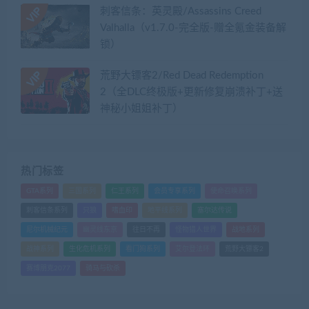
刺客信条：英灵殿/Assassins Creed
Valhalla（v1.7.0-完全版-赠全氪金装备解
锁）​
荒野大镖客2/Red Dead Redemption
2（全DLC终极版+更新修复崩溃补丁+送
神秘小姐姐补丁）
热门标签
GTA系列
三国系列
仁王系列
会员专享系列
使命召唤系列
刺客信条系列
只狼
嗜血印
地平线系列
塞尔达传说
尼尔机械纪元
幽灵线东京
往日不再
怪物猎人世界
战地系列
战神系列
生化危机系列
看门狗系列
艾尔登法环
荒野大镖客2
赛博朋克2077
骑马与砍杀