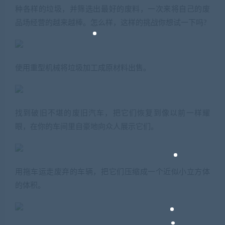
种各样的垃圾，并筛选出最好的废料，一次来将自己的废
品场经营的越来越棒。怎么样，这样的挑战你想试一下吗?
使用重型机械将垃圾加工成原材料出售。
找到破旧不堪的废旧汽车，把它们恢复到像以前一样耀
眼，在你的车间里自豪地向众人展示它们。
用拖车运走废弃的车辆，把它们压缩成一个近似小立方体
的体积。