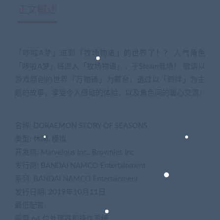
正文概述
「哆啦A梦」进到「牧场物语」的世界了！？ 人气角色
「哆啦A梦」将进入「牧场物语」，于Steam登场！ 敬请以
游戏原创的世界「万物镇」为舞台，透过以「羁绊」为主
题的故事，享受令人感动的体验，以及角色间的暖心交流♪
名称: DORAEMON STORY OF SEASONS
类型: 休闲, 模拟
开发商: Marvelous Inc., Brownies Inc.
发行商: BANDAI NAMCO Entertainment
系列: BANDAI NAMCO Entertainment
发行日期: 2019年10月11日
最低配置:
需要 64 位处理器和操作系统