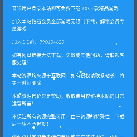
承担。更多说明请参考 VIP介绍。
普通用户登录本站即可免费下载3000+款精品游戏
提示下载完但解压或打开不了？
加入本站钻石会员全部游戏无限制下载，解锁会员专
属游戏
你们有qq群吗怎么加入？
加入QQ群：790194629
如有网盘链接无法下载，失效或其他问题，请联系客
服处理！
喜欢
0
分享到：
本站资源均来源于互联网，如有侵权请联系站长！将
第一时间删除
上一篇
下一篇
本站资源售价只是赞助，收取费用仅维持本站的日常
英雄萨姆4豪华版/Serious
死亡岛:终极版/Dead Island
运营所需！
Sam 4（v1.08_591667）
Definitive Edition
不保证所有资源完整可用，由于资源的特殊性，下载
后一律不予退货！
相关推荐