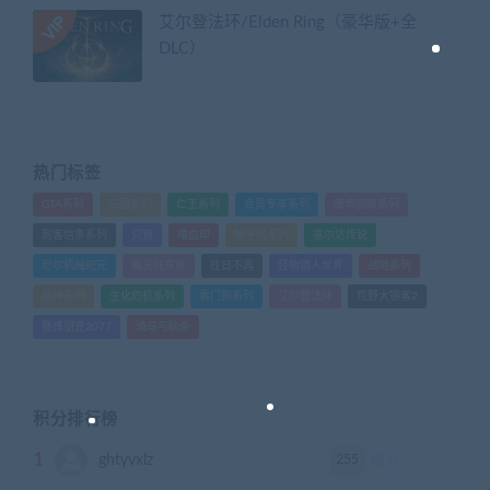
艾尔登法环/Elden Ring（豪华版+全
DLC）
热门标签
GTA系列
三国系列
仁王系列
会员专享系列
使命召唤系列
刺客信条系列
只狼
嗜血印
地平线系列
塞尔达传说
尼尔机械纪元
幽灵线东京
往日不再
怪物猎人世界
战地系列
战神系列
生化危机系列
看门狗系列
艾尔登法环
荒野大镖客2
赛博朋克2077
骑马与砍杀
积分排行榜
1
255
ghtyvxlz
积分