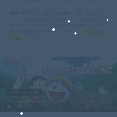
特别声明：原创产品提供以上服务，破解产品仅供参考
学习，不提供售后服务（均已杀毒检测），如有需求，建议
购买正版！如果源码侵犯了您的利益请留言告知！闲时游-
专注于精品资源分享https://xianshivip.com
如何获得
积分
Video load failed
0:00
/
0:00