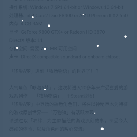
操作系统: Windows 7 SP1 64-bit or Windows 10 64-bit
处理器: Intel Core2 Duo E8400 or AMD Phenom II X2 550
内存: 4 GB RAM
显卡: GeForce 9800 GTX+ or Radeon HD 3870
DirectX 版本: 11
存储空间: 需要 750 MB 可用空间
声卡: DirectX compatible soundcard or onboard chipset
「哆啦A梦」进到「牧场物语」的世界了！ ？
人气角色「哆啦A梦」，这次将进入20多年来广受喜爱的游
戏系列作──「牧场物语」，于Steam登场！
「哆啦A梦」中登场的熟悉角色们，将在以神秘巨木为特征
的游戏原创世界──「万物镇」有活跃表现。
请透过以「羁绊」为主题描绘的游戏原创故事，享受令人
感动的体验，以及角色间的暖心交流♪