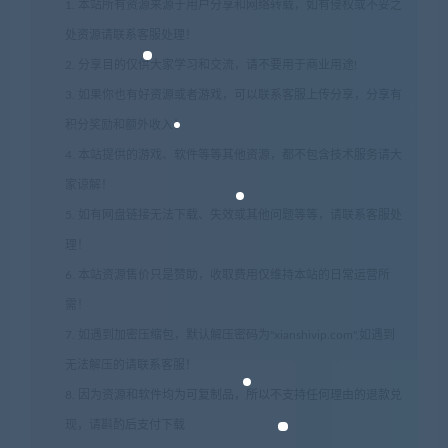
1. 本站所有资源来源于用户分享和网络转载，如有侵权或不妥之
处资源请联系客服处理！
2. 分享目的仅供大家学习和交流，请不要用于商业用途!
3. 如果你也有好资源或者游戏，可以联系客服上传分享，分享有
积分奖励和额外收入！
4. 本站提供的游戏、软件等等其他资源，都不包含技术服务请大
家谅解！
5. 如有网盘链接无法下载、失效或其他问题等等，请联系客服处
理！
6. 本站资源售价只是赞助，收取费用仅维持本站的日常运营所
需！
7. 如遇到加密压缩包，默认解压密码为"xianshivip.com",如遇到
无法解压的请联系客服！
8. 因为资源和软件均为可复制品，所以不支持任何理由的退款兑
现，请斟酌后支付下载