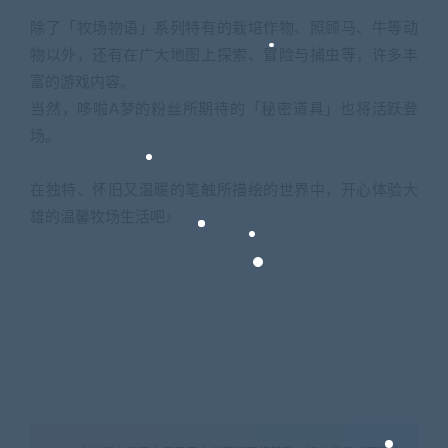
除了「牧场物语」系列特有的栽培作物、照顾马、牛等动
物以外，还有在广大地图上探索、冒险与捕虫等，许多丰
富的游戏内容。
当然，哆啦A梦的粉丝所期待的「秘密道具」也将活跃登
场。
在独特、怀旧又温暖的笔触所描绘的世界中，开心体验大
雄的温馨牧场生活吧♪