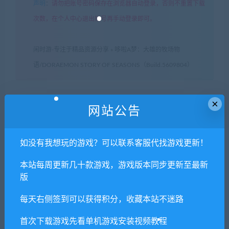
声明
：
请勿把账号密码保存在浏览器自动登录，否则不重置下载
次数，在个人中心退出账号再手动登录即可。
闲时游-专注于精品资源分享
»
哆啦A梦：大雄的牧场物
语/DORAEMON STORY OF SEASONS（Build.5609804）
×
常见问题FAQ
网站公告
如没有我想玩的游戏？可以联系客服代找游戏更新！
免费下载或者VIP会员专享资源能否直接商
用？
本站每周更新几十款游戏，游戏版本同步更新至最新
版
本站所有资源版权均属于原作者所有，这里所提
每天右侧签到可以获得积分，收藏本站不迷路
供资源均只能用于参考学习用，请勿直接商用。
若由于商用引起版权纠纷，一切责任均由使用者
首次下载游戏先看单机游戏安装视频教程