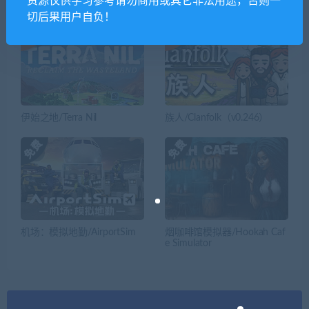
资源仅供学习参考请勿商用或其它非法用途，否则一
切后果用户自负！
伊始之地/Terra Nil
族人/Clanfolk（v0.246）
机场：模拟地勤/AirportSim
烟咖啡馆模拟器/Hookah Caf
e Simulator