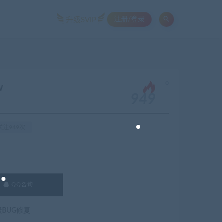
注册/登录
升级SVIP
。
w
949
关注949次
QQ咨询
费BUG修复