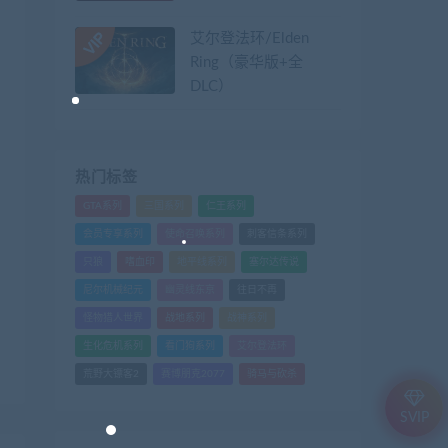
艾尔登法环/Elden
Ring（豪华版+全
DLC）
热门标签
GTA系列
三国系列
仁王系列
会员专享系列
使命召唤系列
刺客信条系列
只狼
嗜血印
地平线系列
塞尔达传说
尼尔机械纪元
幽灵线东京
往日不再
怪物猎人世界
战地系列
战神系列
生化危机系列
看门狗系列
艾尔登法环
荒野大镖客2
赛博朋克2077
骑马与砍杀
SVIP