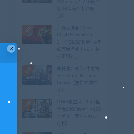
Valhalla（v1.7.0-完全
版-赠全氪金装备解
锁）​
荒野大镖客2/Red
Dead Redemption
2（全DLC终极版+更新
×
修复崩溃补丁+送神秘
小姐姐补丁）
底特律：变人/化身为
人/Detroit: Become
Human（支持简体中
文）
GTA5中国风（1.41整
合版1300辆真车+183
位美女与英雄+200%
存档）