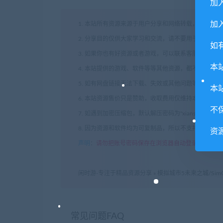
加
加入
1. 本站所有资源来源于用户分享和网络转载，如有侵
2. 分享目的仅供大家学习和交流，请不要用于商业用途
如
3. 如果你也有好资源或者游戏，可以联系客服上传分
本
4. 本站提供的游戏、软件等等其他资源，都不包含技
5. 如有网盘链接无法下载、失效或其他问题等等，请
本
6. 本站资源售价只是赞助，收取费用仅维持本站的日
不
7. 如遇到加密压缩包，默认解压密码为"xianshivip.
8. 因为资源和软件均为可复制品，所以不支持任何理
资
声明
：
请勿把账号密码保存在浏览器自动登录，否则不
闲时游-专注于精品资源分享
»
模拟城市5未来之城/SimCity:
常见问题FAQ