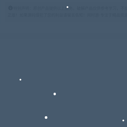
特别声明：原创产品提供以上服务，破解产品仅供参考学习，不
正版！如果源码侵犯了您的利益请留言告知！闲时游-专注于精品资源分享https: