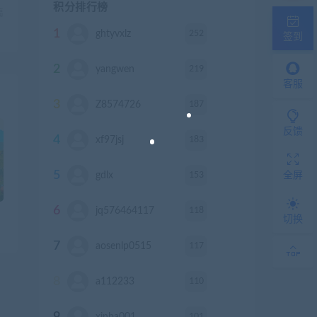
积分排行榜
篇
）
1
252
ghtyvxlz
积分
签到
2
219
yangwen
积分
客服
3
187
Z8574726
积分
反馈
4
183
xf97jsj
积分
5
153
gdlx
积分
全屏
6
118
jq576464117
积分
切换
7
117
aosenlp0515
积分
8
110
a112233
积分
9
101
xinba001
积分