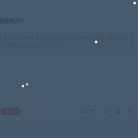
否直接商用？
里所提供资源均只能用于参考学习用，请勿直接商用。若由于商
。更多说明请参考 VIP介绍。
喜欢
0
分享到：