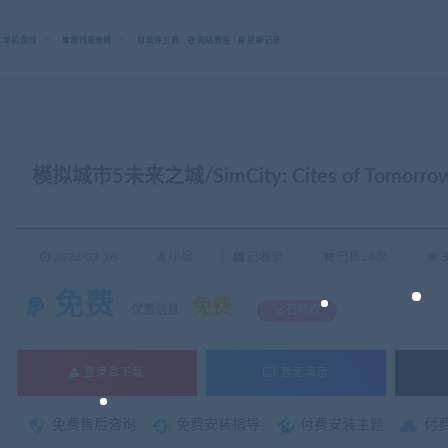
C单机游戏
游戏服务端
软件工具
网站教程
更新记录
模拟城市5未来之城/SimCity: Cites of Tomorro
2022-03-26
小编
已收录
已售24次
免费
免费
优惠信息:
钻石特权
登录后下载
暂无演示
免费售后咨询
免费安装指导
付费安装主题
付