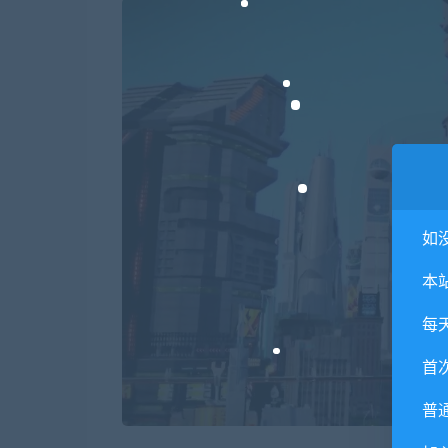
如
本
每
首
普