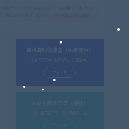
提供售后服务（均已杀毒检测），如有需求，建议购买
//xianshivip.com
如何获得 积分
单机游戏修改器（免费使用）
支持上万款单机游戏修改，功能强大。
立即查看
网盘不限速工具（推荐）
支持批量高速下载，无需网盘客户端。
立即查看