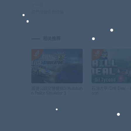
上一篇
丧尸围城系列合集
相关推荐
高速公路交警模拟3/Autobah
石油大亨/Drill Deal – O
n Police Simulator 3
oon