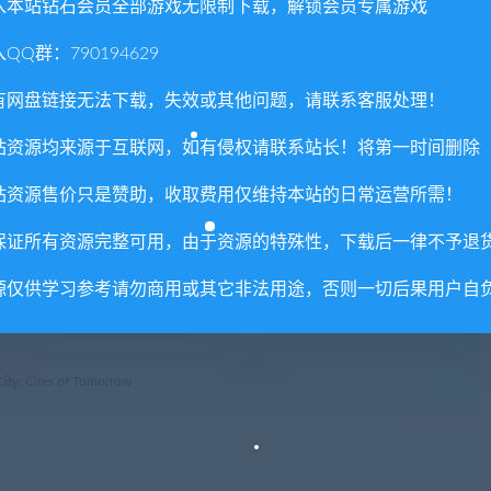
入本站钻石会员全部游戏无限制下载，解锁会员专属游戏
QQ群：790194629
权或不妥之处资源请联系客服处理！
!
有网盘链接无法下载，失效或其他问题，请联系客服处理！
享，分享有积分奖励和额外收入！
站资源均来源于互联网，如有侵权请联系站长！将第一时间删除
术服务请大家谅解！
联系客服处理！
站资源售价只是赞助，收取费用仅维持本站的日常运营所需！
常运营所需！
保证所有资源完整可用，由于资源的特殊性，下载后一律不予退
com",如遇到无法解压的请联系客服！
由的退款兑现，请斟酌后支付下载
源仅供学习参考请勿商用或其它非法用途，否则一切后果用户自
重置下载次数，在个人中心退出账号再手动登录即可。
 Cites of Tomorrow