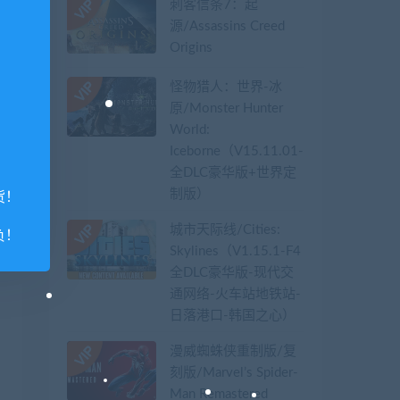
刺客信条7：起
源/Assassins Creed
Origins
怪物猎人：世界-冰
原/Monster Hunter
World:
Iceborne（V15.11.01-
全DLC豪华版+世界定
制版）
货！
城市天际线/Cities:
负！
Skylines（V1.15.1-F4
全DLC豪华版-现代交
通网络-火车站地铁站-
日落港口-韩国之心）
漫威蜘蛛侠重制版/复
刻版/Marvel’s Spider-
Man Remastered