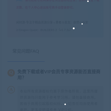
声明
：
请勿把账号密码保存在浏览器自动登录，否则不重置下载
次数，在个人中心退出账号再手动登录即可。
闲时游-专注于精品资源分享
»
勇者斗恶龙：创世小玩家
2/Dragon Quest：BUILDERS 2（v1.7.3a）
常见问题FAQ
免费下载或者VIP会员专享资源能否直接商
用？
本站所有资源版权均属于原作者所有，这里所提
供资源均只能用于参考学习用，请勿直接商用。
若由于商用引起版权纠纷，一切责任均由使用者
承担。更多说明请参考 VIP介绍。