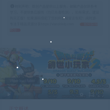
特别声明：原创产品提供以上服务，破解产品仅供参考
学习，不提供售后服务（均已杀毒检测），如有需求，建议
购买正版！如果源码侵犯了您的利益请留言告知！闲时游-
专注于精品资源分享https://xianshivip.com
如何获得
积分
Video load failed
0:00
/
0:00
正文概述