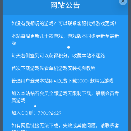
×
Core™ i7-3770 or above
网站公告
内存: 6 GB RAM
显卡: AMD Radeon™ RX Vega 56 / NVIDIA®
如没有我想玩的游戏？可以联系客服代找游戏更新！
GeForce® GTX 1060 6 GB VRAM
本站每周更新几十款游戏，游戏版本同步更新至最新
DirectX 版本: 11
版
存储空间: 需要 12 GB 可用空间
每天右侧签到可以获得积分，收藏本站不迷路
附注事项: Network: Broadband Internet
Connection Expected Framerate: 60 FPS @
首次下载游戏先看单机游戏安装视频教程
1920×1080 / Graphics preset: “High”. Depending
普通用户登录本站即可免费下载3000+款精品游戏
on the monitor and PC graphics card environment
and setup used, this title can expand its display
加入本站钻石会员全部游戏无限制下载，解锁会员专
resolution to 4K. Please adjust graphics options
属游戏
to match with your PC environments when
playing on 4K resolutions.
加入QQ群：790194629
如有网盘链接无法下载，失效或其他问题，请联系客
1. 本站所有资源来源于用户分享和网络转载，如有侵权或不妥之