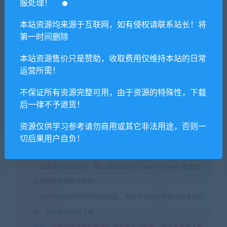
服处理！
处资源请联系客服处理！
本站资源均来源于互联网，如有侵权请联系站长！将
2. 分享目的仅供大家学习和交流，请不要用于商业用途!
第一时间删除
3. 如果你也有好资源或者游戏，可以联系客服上传分享，分享有
本站资源售价只是赞助，收取费用仅维持本站的日常
积分奖励和额外收入！
运营所需！
4. 本站提供的游戏、软件等等其他资源，都不包含技术服务请大
家谅解！
不保证所有资源完整可用，由于资源的特殊性，下载
后一律不予退货！
5. 如有网盘链接无法下载、失效或其他问题等等，请联系客服处
理！
资源仅供学习参考请勿商用或其它非法用途，否则一
6. 本站资源售价只是赞助，收取费用仅维持本站的日常运营所
切后果用户自负！
需！
7. 如遇到加密压缩包，默认解压密码为"xianshivip.com",如遇到
无法解压的请联系客服！
8. 因为资源和软件均为可复制品，所以不支持任何理由的退款兑
现，请斟酌后支付下载