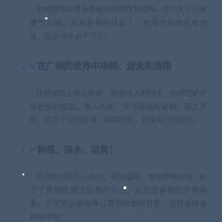
– 您的冒险中将有神秘的席德作为陪伴，这个失忆少年
脾气火爆，尤其喜欢挑战敌人。他强大的攻击和技
能，在战斗中必不可少！
在广阔的世界中冲刺、游泳和滑翔
– 在开阔的土地上奔跑，探索迷人的村庄、阴森的矿井
和壮丽的城堡。潜入水底，探寻隐秘的宝藏；登上高
峰，观赏夕阳的美景；滑翔回家，迎接明日的冒险。
种植、浇水、培育！
– 与您的村民齐心协力，耕地播种，栽培多种作物。别
忘了定制您建造田地的方式，支持您种植的作物种
类。从家常必备的卷心菜到甜甜的甘蔗，收获各种各
样的作物！