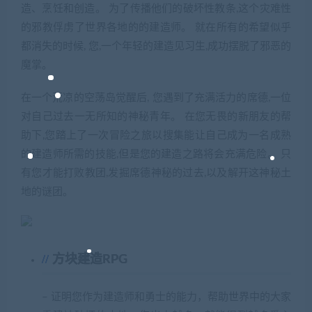
造、烹饪和创造。 为了传播他们的破坏性教条,这个灾难性
的邪教俘虏了世界各地的的建造师。 就在所有的希望似乎
都消失的时候, 您,一个年轻的建造见习生,成功摆脱了邪恶的
魔掌。
在一个荒凉的空荡岛觉醒后, 您遇到了充满活力的席德,一位
对自己过去一无所知的神秘青年。 在您无畏的新朋友的帮
助下,您踏上了一次冒险之旅以搜集能让自己成为一名成熟
的建造师所需的技能,但是您的建造之路将会充满危险。 只
有您才能打败教团,发掘席德神秘的过去,以及解开这神秘土
地的谜团。
方块建造RPG
– 证明您作为建造师和勇士的能力，帮助世界中的大家