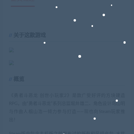
关于这款游戏
概览
《勇者斗恶龙 创世小玩家2》是款广受好评的方块建造
RPG，由“勇者斗恶龙”系列总监堀井雄二、角色设计鸟山明
与作曲人椙山浩一倾力参与打造——现也向Steam玩家推
出！
Steam版会包含主机版之前发布过的所有和风组合包, 水族