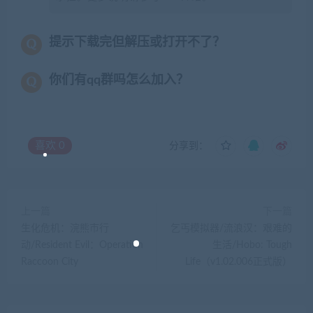
提示下载完但解压或打开不了？
你们有qq群吗怎么加入？
喜欢
0
分享到：
上一篇
下一篇
生化危机：浣熊市行
乞丐模拟器/流浪汉：艰难的
动/Resident Evil：Operation
生活/Hobo: Tough
Raccoon City
Life（v1.02.006正式版）