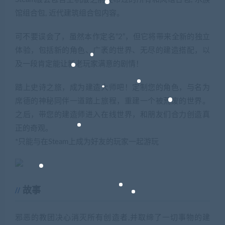
馆组合包, 近代建筑组合包内容。
可不要误会了，虽然本作定名“2”，但它将带来全新的独立
体验，包括新的角色、广袤的世界、无尽的建造搭配，以
及一段肯定能让新老玩家满意的剧情！
踏上史诗之旅，成为建造大师吧！定制您的角色，与名为
席德的神秘同伴一道踏上旅程，重建一个被荒废的世界。
之后，带您的建造师进入在线世界，和朋友们合力创造真
正的奇观。
*只能与在Steam上成为好友的玩家一起游玩
故事
邪恶的教团决心消灭所有创造者,并取缔了一切事物的建