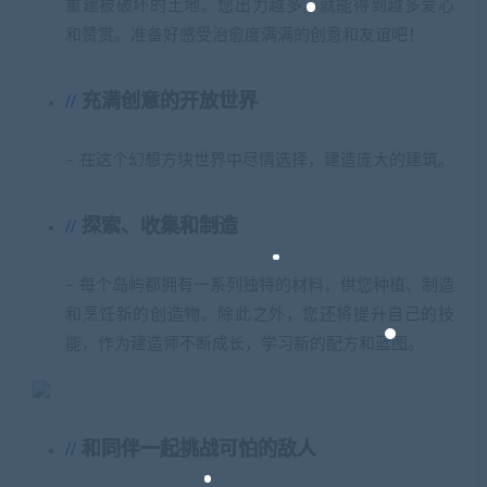
重建被破坏的土地。您出力越多，就能得到越多爱心
和赞赏。准备好感受治愈度满满的创意和友谊吧！
充满创意的开放世界
– 在这个幻想方块世界中尽情选择，建造庞大的建筑。
探索、收集和制造
– 每个岛屿都拥有一系列独特的材料，供您种植、制造
和烹饪新的创造物。除此之外，您还将提升自己的技
能，作为建造师不断成长，学习新的配方和蓝图。
和同伴一起挑战可怕的敌人