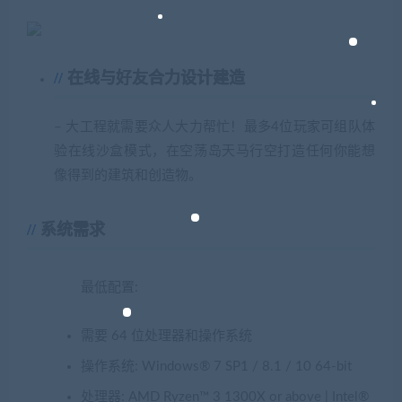
在线与好友合力设计建造
– 大工程就需要众人大力帮忙！最多4位玩家可组队体
验在线沙盒模式，在空荡岛天马行空打造任何你能想
像得到的建筑和创造物。
系统需求
最低配置:
需要 64 位处理器和操作系统
操作系统: Windows® 7 SP1 / 8.1 / 10 64-bit
处理器: AMD Ryzen™ 3 1300X or above | Intel®