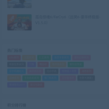
孤岛惊魂6/FarCry6（远哭6-豪华终极版-
V1.5.0）
热门标签
GTA系列
三国系列
仁王系列
会员专享系列
使命召唤系列
刺客信条系列
只狼
嗜血印
地平线系列
塞尔达传说
尼尔机械纪元
幽灵线东京
往日不再
怪物猎人世界
战地系列
战神系列
生化危机系列
看门狗系列
艾尔登法环
荒野大镖客2
赛博朋克2077
骑马与砍杀
积分排行榜