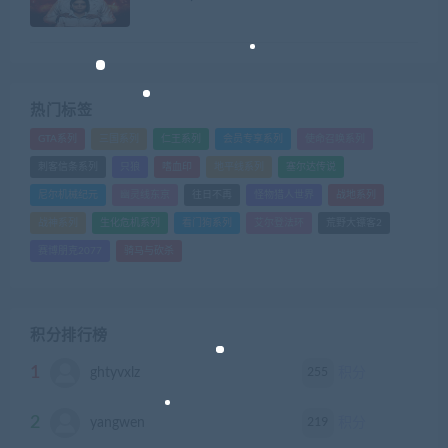
热门标签
GTA系列
三国系列
仁王系列
会员专享系列
使命召唤系列
刺客信条系列
只狼
嗜血印
地平线系列
塞尔达传说
尼尔机械纪元
幽灵线东京
往日不再
怪物猎人世界
战地系列
战神系列
生化危机系列
看门狗系列
艾尔登法环
荒野大镖客2
赛博朋克2077
骑马与砍杀
积分排行榜
1
255
ghtyvxlz
积分
2
219
yangwen
积分