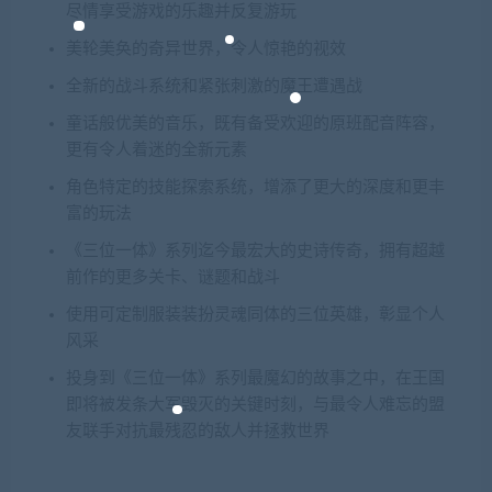
尽情享受游戏的乐趣并反复游玩
美轮美奂的奇异世界，令人惊艳的视效
全新的战斗系统和紧张刺激的魔王遭遇战
童话般优美的音乐，既有备受欢迎的原班配音阵容，
更有令人着迷的全新元素
角色特定的技能探索系统，增添了更大的深度和更丰
富的玩法
《三位一体》系列迄今最宏大的史诗传奇，拥有超越
前作的更多关卡、谜题和战斗
使用可定制服装装扮灵魂同体的三位英雄，彰显个人
风采
投身到《三位一体》系列最魔幻的故事之中，在王国
即将被发条大军毁灭的关键时刻，与最令人难忘的盟
友联手对抗最残忍的敌人并拯救世界