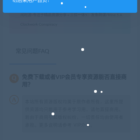
切后果用户自负！
闲时游-专注于精品资源分享
»
三位一体5：发条阴谋/Trine 5 A
Clockwork Conspiracy
常见问题FAQ
免费下载或者VIP会员专享资源能否直接商
用？
本站所有资源版权均属于原作者所有，这里所提
供资源均只能用于参考学习用，请勿直接商用。
若由于商用引起版权纠纷，一切责任均由使用者
承担。更多说明请参考 VIP介绍。