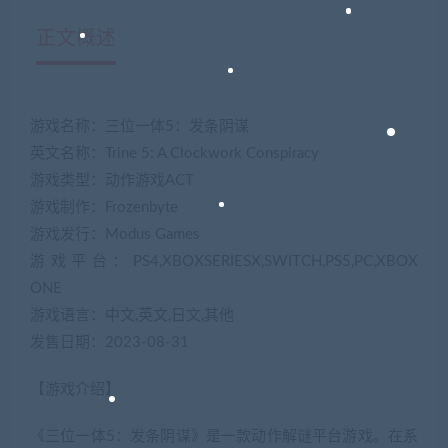
正文概述
游戏名称：三位一体5：发条阴谋
英文名称：Trine 5: A Clockwork Conspiracy
游戏类型：动作游戏ACT
游戏制作：Frozenbyte
游戏发行：Modus Games
游戏平台：PS4,XBOXSERIESX,SWITCH,PS5,PC,XBOX
ONE
游戏语言：中文,英文,日文,其他
发售日期：2023-08-31
【游戏介绍】
《三位一体5：发条阴谋》是一款动作解谜平台游戏。在系