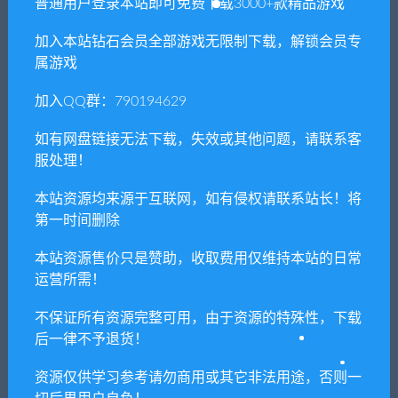
普通用户登录本站即可免费下载3000+款精品游戏
2. 分享目的仅供大家学习和交流，请不要用于商业用途!
加入本站钻石会员全部游戏无限制下载，解锁会员专
3. 如果你也有好资源或者游戏，可以联系客服上传分享，分享有
属游戏
积分奖励和额外收入！
4. 本站提供的游戏、软件等等其他资源，都不包含技术服务请大
加入QQ群：790194629
家谅解！
如有网盘链接无法下载，失效或其他问题，请联系客
5. 如有网盘链接无法下载、失效或其他问题等等，请联系客服处
服处理！
理！
本站资源均来源于互联网，如有侵权请联系站长！将
6. 本站资源售价只是赞助，收取费用仅维持本站的日常运营所
第一时间删除
需！
7. 如遇到加密压缩包，默认解压密码为"xianshivip.com",如遇到
本站资源售价只是赞助，收取费用仅维持本站的日常
运营所需！
无法解压的请联系客服！
8. 因为资源和软件均为可复制品，所以不支持任何理由的退款兑
不保证所有资源完整可用，由于资源的特殊性，下载
现，请斟酌后支付下载
后一律不予退货！
声明
：
请勿把账号密码保存在浏览器自动登录，否则不重置下载
资源仅供学习参考请勿商用或其它非法用途，否则一
次数，在个人中心退出账号再手动登录即可。