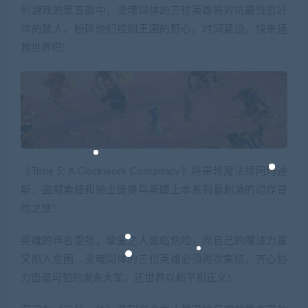
列游戏的第五部中，灵魂同体的三位英雄将对抗最残忍奸
诈的敌人，粉碎他们控制王国的野心。时间紧迫，快来拯
救世界吧!
《Trine 5: A Clockwork Conspiracy》将带领魔法师阿玛迪
斯、盗贼索娅和骑士庞提乌斯踏上本系列最刺激的动作冒
险之旅！
英雄的声名受损，挚爱之人面临危险，而自己的魔法力量
又陷入危困… 灵魂同体的三位英雄必须再次集结，齐心协
力击退可怕的发条大军，还世界以和平和正义！