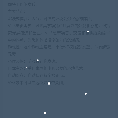
即将下班的女孩。
主要特点：
沉浸式体验：大气、可信的环境会强化恐怖体验。
VHS电影美学：VHS美学模拟CRT屏幕的外观和感觉，包括
荧光屏痕迹和出血、VHS磁带噪音、交错和模拟视频信号
中的抖动，为恐怖体验增添额外的沉浸感。
游戏性：这个游戏主要是一个“步行模拟器”类型，带有解谜
元素。
心理恐惧：游戏会让你发疯。
日本主题：受日本恐怖电影启发的环境艺术。
自动保存：自动保存每个检查点。
VHS效果可以在选项菜单中关闭。