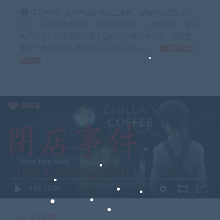
特别声明：原创产品提供以上服务，破解产品仅供参考
学习，不提供售后服务（均已杀毒检测），如有需求，建议
购买正版！如果源码侵犯了您的利益请留言告知！闲时游-
专注于精品资源分享https://xianshivip.com
如何获得
积分
Video load failed
0:00
/
0:00
正文概述