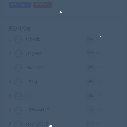
赛博朋克2077
骑马与砍杀
积分排行榜
1
255
ghtyvxlz
积分
2
219
yangwen
积分
3
189
Z8574726
积分
4
184
xf97jsj
积分
5
156
gdlx
积分
6
118
jq576464117
积分
7
117
aosenlp0515
积分