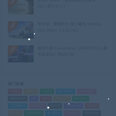
文明6-文明VI（更新英国统治者包
DLC+含5/4/3/）
地平线：黎明时分/零之曙光/Horizon
Zero Dawn（v1.10.H2）
幽灵行者/Ghostrunner（V.40079626-豪
华版全DLC-霓虹礼包）
热门标签
GTA系列
三国系列
仁王系列
会员专享系列
使命召唤系列
刺客信条系列
只狼
嗜血印
地平线系列
塞尔达传说
尼尔机械纪元
幽灵线东京
往日不再
怪物猎人世界
战地系列
战神系列
生化危机系列
看门狗系列
艾尔登法环
荒野大镖客2