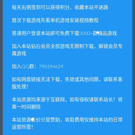
供资源均只能用于参考学习用，请勿直接商用。
每天右侧签到可以获得积分，收藏本站不迷路
若由于商用引起版权纠纷，一切责任均由使用者
首次下载游戏先看单机游戏安装视频教程
承担。更多说明请参考 VIP介绍。
普通用户登录本站即可免费下载3000+款精品游戏
提示下载完但解压或打开不了？
加入本站钻石会员全部游戏无限制下载，解锁会员专
属游戏
你们有qq群吗怎么加入？
加入QQ群：790194629
如有网盘链接无法下载，失效或其他问题，请联系客
喜欢
0
分享到：
服处理！
本站资源均来源于互联网，如有侵权请联系站长！将
第一时间删除
上一篇
下一篇
本站资源售价只是赞助，收取费用仅维持本站的日常
虚空穹牢/Vault of the
塞伯利亚之谜：世界之
运营所需！
Void（V1.4.360）
前/Syberia: The World