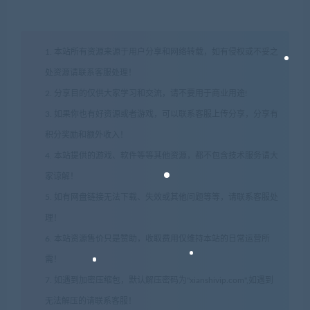
1. 本站所有资源来源于用户分享和网络转载，如有侵权或不妥之
处资源请联系客服处理！
2. 分享目的仅供大家学习和交流，请不要用于商业用途!
3. 如果你也有好资源或者游戏，可以联系客服上传分享，分享有
积分奖励和额外收入！
4. 本站提供的游戏、软件等等其他资源，都不包含技术服务请大
家谅解！
5. 如有网盘链接无法下载、失效或其他问题等等，请联系客服处
理！
6. 本站资源售价只是赞助，收取费用仅维持本站的日常运营所
需！
7. 如遇到加密压缩包，默认解压密码为"xianshivip.com",如遇到
无法解压的请联系客服！