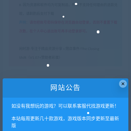
8. 因为资源和软件均为可复制品，所以不支持任何理由的退款兑
现，请斟酌后支付下载
声明
：
请勿把账号密码保存在浏览器自动登录，否则不重置下载
次数，在个人中心退出账号再手动登录即可。
闲时游-专注于精品资源分享
»
閉店事件/The Closing
Shift（V1.07+赞助者彩蛋）
×
常见问题FAQ
网站公告
如没有我想玩的游戏？可以联系客服代找游戏更新！
免费下载或者VIP会员专享资源能否直接商
用？
本站每周更新几十款游戏，游戏版本同步更新至最新
版
本站所有资源版权均属于原作者所有，这里所提