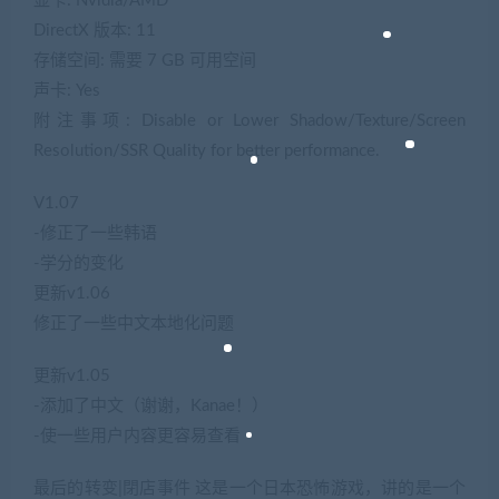
显卡: Nvidia/AMD
DirectX 版本: 11
存储空间: 需要 7 GB 可用空间
声卡: Yes
附注事项: Disable or Lower Shadow/Texture/Screen
Resolution/SSR Quality for better performance.
V1.07
-修正了一些韩语
-学分的变化
更新v1.06
修正了一些中文本地化问题
更新v1.05
-添加了中文（谢谢，Kanae！）
-使一些用户内容更容易查看
最后的转变|閉店事件 这是一个日本恐怖游戏，讲的是一个