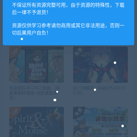
Before（豪华版-
不保证所有资源完整可用，由于资源的特殊性，下载
Build.8374251+DLC）
后一律不予退货！
资源仅供学习参考请勿商用或其它非法用途，否则一
切后果用户自负！
相关推荐
侠盗猎车手GTA三部曲 （权
妖刀退魔忍（Build.9543117-
威重制终极版-修复键盘失
1.03）
灵）