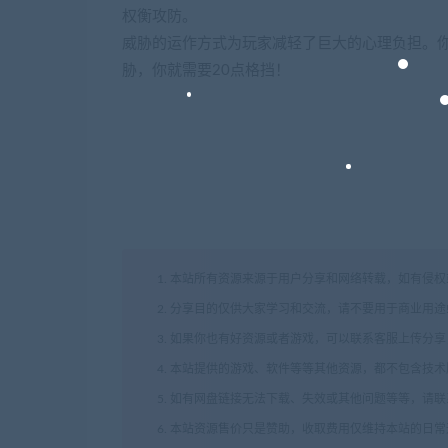
权衡攻防。
威胁的运作方式为玩家减轻了巨大的心理负担。你
胁，你就需要20点格挡！
1. 本站所有资源来源于用户分享和网络转载，如有侵
2. 分享目的仅供大家学习和交流，请不要用于商业用途
3. 如果你也有好资源或者游戏，可以联系客服上传分
4. 本站提供的游戏、软件等等其他资源，都不包含技
5. 如有网盘链接无法下载、失效或其他问题等等，请
6. 本站资源售价只是赞助，收取费用仅维持本站的日