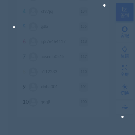
4
184
xf97jsj
积分
签到
5
155
gdlx
积分
客服
6
118
jq576464117
积分
反馈
7
117
aosenlp0515
积分
8
110
a112233
积分
全屏
9
101
xinba001
积分
切换
10
100
qqqjf
积分