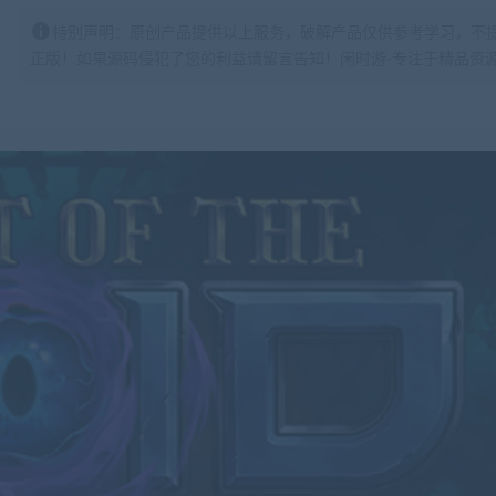
特别声明：原创产品提供以上服务，破解产品仅供参考学习，不
正版！如果源码侵犯了您的利益请留言告知！闲时游-专注于精品资源分享https: