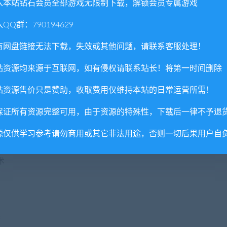
入本站钻石会员全部游戏无限制下载，解锁会员专属游戏
，你知道每一条路的确切位置。
QQ群：790194629
牌加强牌组的游戏体验。在特定战斗前切换卡牌来针对敌人能更容
有网盘链接无法下载，失效或其他问题，请联系客服处理！
站资源均来源于互联网，如有侵权请联系站长！将第一时间删除
后的战斗续航。
站资源售价只是赞助，收取费用仅维持本站的日常运营所需！
保证所有资源完整可用，由于资源的特殊性，下载后一律不予退
。选择给哪些卡牌镶嵌哪种虚空石也是决策的一部分。
源仅供学习参考请勿商用或其它非法用途，否则一切后果用户自
术
果