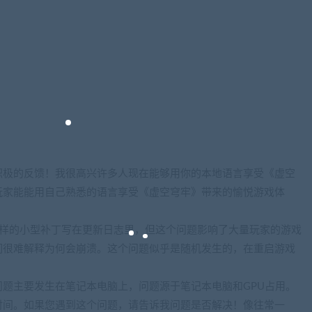
积极的反馈！我很高兴许多人现在能够用你的本地语言享受《虚空
玩家能能用自己熟悉的语言享受《虚空穹牢》带来的愉悦游戏体
这样的小型补丁写在更新日志里，但这个问题影响了大量玩家的游戏
们很难解释为何会崩溃。这个问题似乎是随机发生的，在重启游戏
题主要发生在笔记本电脑上，问题源于笔记本电脑和GPU占用。
时间。如果您遇到这个问题，请告诉我问题是否解决！像往常一