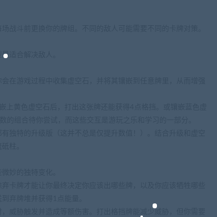
每场战斗前更换你的牌组。不同的敌人可能需要不同的卡牌对策。
型最适合解决敌人。
你会在游戏过程中收集虚空石，并将其镶嵌到任意牌里，从而增强
嵌上黄色虚空石后，打出这张牌还能获得4点格挡。或镶嵌蓝色虚
无数的组合待你尝试，而这些交互是游玩之乐和学习的一部分。
都有独特的升级版（这并不总是仅提升数值！）。结合升级和虚空
流砥柱。
些微妙的独特变化。
除弃卡牌才能让你最终决定你应该出哪些牌，以及你应该牺牲哪些
送到弃牌堆并获得1点能量。
时，威胁触发并造成等额伤害。打出格挡牌能减少威胁，但你需要