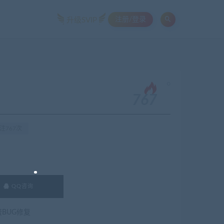
注册/登录
升级SVIP
。
767
注767次
QQ咨询
费BUG修复