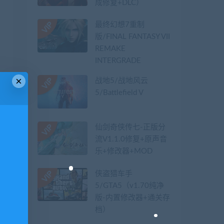
成修复+DLC）
最终幻想7重制
版/FINAL FANTASY VII
REMAKE
INTERGRADE
×
战地5/战地风云
5/Battlefield V
仙剑奇侠传七-正版分
流V1.1.0修复+原声音
乐+修改器+MOD
侠盗猎车手
5/GTA5（v1.70纯净
版-内置修改器+通关存
档）