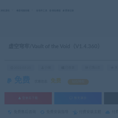
C单机游戏
游戏服务端
软件工具
网站教程
更新记录
虚空穹牢/Vault of the Void（V1.4.360）
2022-03-25
小编
已收录
已售0次
关
免费
免费
优惠信息:
钻石特权
登录后下载
暂无演示
免费售后咨询
免费安装指导
付费安装主题
付