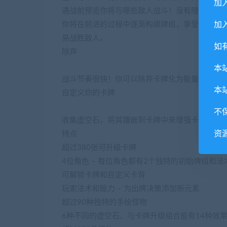
加
遇战前预览你将与哪些敌人战斗！没有随机事件
加入
你将在前进的过程中逐渐构建牌组，享受收集卡
易战胜敌人。
如
除弃
本
战斗节奏很快！你可以除弃卡牌化为能量，为之
本
自定义你的卡牌
不
收集虚空石，将其镶嵌到卡牌中来增强卡牌效果
资
特点
超过380张可升级卡牌
4位角色 – 每位角色都有2个独特的初始牌组和法
可解锁卡牌和自定义卡背
玩家法术和能力 – 为出牌决策添加新元素
超过90种独特的手绘怪物
6种不同的虚空石，与卡牌升级组合能有14种效