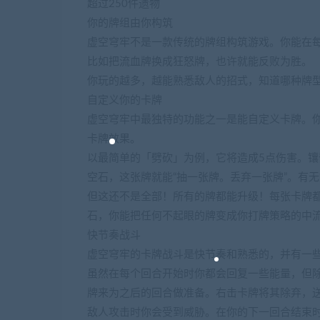
超过250件遗物
你的牌组由你构筑
虚空穹牢不是一款传统的牌组构筑游戏。你能在
比如把流血牌换成狂怒牌，也许就能反败为胜。
你玩的越多，越能熟悉敌人的招式，知道哪种牌
自定义你的卡牌
虚空穹牢中最独特的功能之一是能自定义卡牌。
卡牌效果。
以最简单的「劈砍」为例，它将造成5点伤害。镶
空石，这张牌就能“抽一张牌。丢弃一张牌”。有
但这还不是全部！所有的牌都能升级！每张卡牌
石，你能把任何不起眼的牌变成你打牌策略的中
快节奏战斗
虚空穹牢的卡牌战斗是快节奏和熟悉的，并有一
虽然在每个回合开始时你都会回复一些能量，但
牌来为之后的回合做准备。右击卡牌将其除弃，
敌人攻击时你会受到威胁。在你的下一回合结束