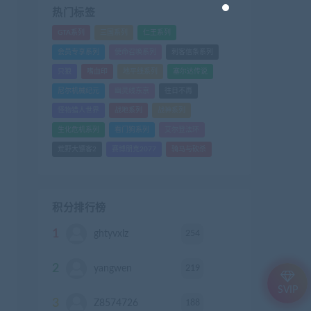
热门标签
GTA系列
三国系列
仁王系列
会员专享系列
使命召唤系列
刺客信条系列
只狼
嗜血印
地平线系列
塞尔达传说
尼尔机械纪元
幽灵线东京
往日不再
怪物猎人世界
战地系列
战神系列
生化危机系列
看门狗系列
艾尔登法环
荒野大镖客2
赛博朋克2077
骑马与砍杀
积分排行榜
1
254
ghtyvxlz
积分
2
219
yangwen
积分
SVIP
3
188
Z8574726
积分