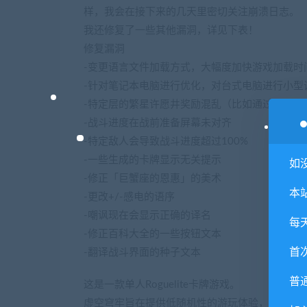
样，我会在接下来的几天里密切关注崩溃日志。
我还修复了一些其他漏洞，详见下表！
修复漏洞
-变更语言文件加载方式，大幅度加快游戏加载时
-针对笔记本电脑进行优化，对台式电脑进行小型
-特定层的繁星许愿井奖励混乱（比如通过第2层
-战斗进度在战前准备屏幕未对齐
-特定敌人会导致战斗进度超过100%
-一些生成的卡牌显示无关提示
如
-修正「巨蟹座的恩惠」的美术
本
-更改+/-感电的语序
-嘲讽现在会显示正确的译名
每
-修正百科大全的一些按钮文本
首
-翻译战斗界面的种子文本
普
这是一款单人Roguelite卡牌游戏。
虚空穹牢旨在提供低随机性的游玩体验，把尽可