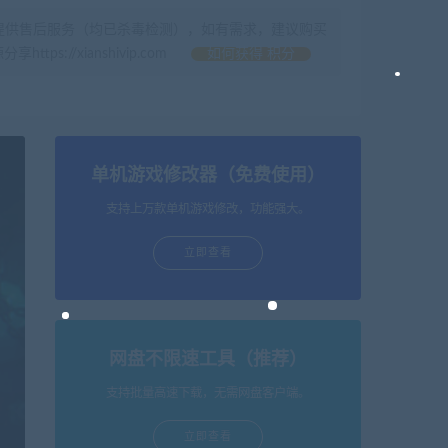
提供售后服务（均已杀毒检测），如有需求，建议购买
//xianshivip.com
如何获得 积分
单机游戏修改器（免费使用）
支持上万款单机游戏修改，功能强大。
立即查看
网盘不限速工具（推荐）
支持批量高速下载，无需网盘客户端。
立即查看