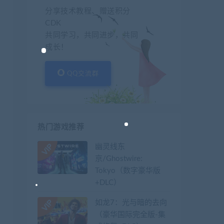
分享技术教程、赠送积分
CDK
共同学习，共同进步，共同
成长！
QQ交流群
热门游戏推荐
幽灵线东
京/Ghostwire:
Tokyo（数字豪华版
+DLC）
如龙7：光与暗的去向
（豪华国际完全版-集