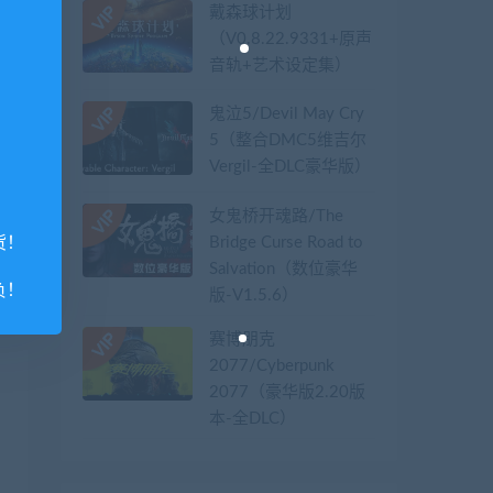
戴森球计划
（V0.8.22.9331+原声
音轨+艺术设定集）
鬼泣5/Devil May Cry
5（整合DMC5维吉尔
Vergil-全DLC豪华版）
女鬼桥开魂路/The
Bridge Curse Road to
货！
Salvation（数位豪华
负！
版-V1.5.6）
赛博朋克
2077/Cyberpunk
2077（豪华版2.20版
本-全DLC）