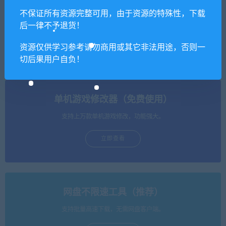
不保证所有资源完整可用，由于资源的特殊性，下载
后一律不予退货！
恐怖森林/森林内的恐怖
生化危机：启示录2/Resident
Evil Revelations 2
资源仅供学习参考请勿商用或其它非法用途，否则一
切后果用户自负！
单机游戏修改器（免费使用）
支持上万款单机游戏修改，功能强大。
立即查看
网盘不限速工具（推荐）
支持批量高速下载，无需网盘客户端。