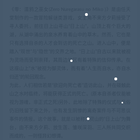
《零：濡鸦之巫女(Zero Nuregarasu no Miko )》是由任天
堂制作的一款冒险解谜类游戏，女主角不来方夕莉接受了
寻人委托，前往日上山寻山“日上山”，山顶上有个巨大的
湖，从湖中涌出的泉水养育着山中的草木。然而，它也是
只有选择自杀的人才会到访的死亡之山。进入山中，便是
踏入“现世”与“隐世”的交界之地。“日上山”自古以来就被视
为灵场而受到崇拜，其周边地区有着特殊的信仰传承。在
这座山上“水”被视为御灵体，而有着“人生而自水，亦自水
归还”的轮回观念。
为此，人们相信若是“欲迎向死亡者”造访此山，并在碰触此
山之水时临终，将能获得正式的死亡。(原本自杀者仅能被
视为游魂，非正式之死)另外、此地除了特殊的仪式与风俗
仍旧残留下来之外，也有发生阴惨的离奇案件与不可思议
事件的情报。这个故事，就是以被称为灵山的“日上山”为舞
台，由不来方夕莉、放生莲、雏咲深羽、三人所共同交织
而成的，一则怪异幻想谭。