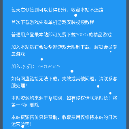
上一篇
下一篇
每天右侧签到可以获得积分，收藏本站不迷路
火焰之纹章：觉醒/Fire
监狱公主/Prison Princess
首次下载游戏先看单机游戏安装视频教程
Emblem: Awakening
普通用户登录本站即可免费下载3000+款精品游戏
加入本站钻石会员全部游戏无限制下载，解锁会员专
相关推荐
属游戏
加入QQ群：790194629
如有网盘链接无法下载，失效或其他问题，请联系客
服处理！
本站资源均来源于互联网，如有侵权请联系站长！将
罪狱/soul（Build.9178223-中
逃生1/Outlast
文语音）
第一时间删除
本站资源售价只是赞助，收取费用仅维持本站的日常
运营所需！