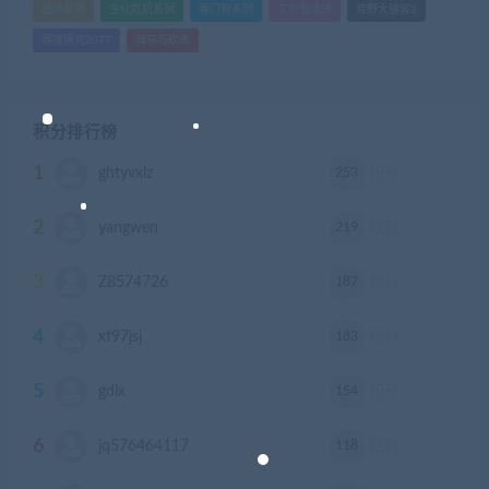
战神系列
生化危机系列
看门狗系列
艾尔登法环
荒野大镖客2
赛博朋克2077
骑马与砍杀
积分排行榜
1
253
ghtyvxlz
积分
2
219
yangwen
积分
3
187
Z8574726
积分
4
183
xf97jsj
积分
5
154
gdlx
积分
6
118
jq576464117
积分