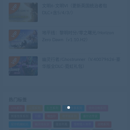
文明6-文明VI（更新英国统治者包
DLC+含5/4/3/）
地平线：黎明时分/零之曙光/Horizon
Zero Dawn（v1.10.H2）
幽灵行者/Ghostrunner（V.40079626-豪
华版全DLC-霓虹礼包）
热门标签
GTA系列
三国系列
仁王系列
会员专享系列
使命召唤系列
刺客信条系列
只狼
嗜血印
地平线系列
塞尔达传说
尼尔机械纪元
幽灵线东京
往日不再
怪物猎人世界
战地系列