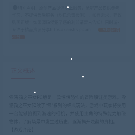
特别声明：原创产品提供以上服务，破解产品仅供参考
学习，不提供售后服务（均已杀毒检测），如有需求，建议
购买正版！如果源码侵犯了您的利益请留言告知！闲时游-
专注于精品资源分享https://xianshivip.com
如何获得
积分
正文概述
零濡鸦之巫女PC版是一款惊悚恐怖的冒险解谜类游戏。零
濡鸦之巫女延续了“零”系列的经典玩法，游戏中玩家将使用
一台能够拍摄到游魂的相机，并使用主角的特殊能力触碰
物体，了解场景中发生过历史，逐渐揭开隐藏的真相。
【游戏介绍】