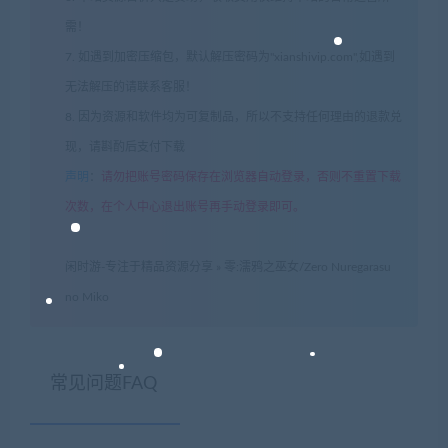
需！
7. 如遇到加密压缩包，默认解压密码为"xianshivip.com",如遇到
无法解压的请联系客服！
8. 因为资源和软件均为可复制品，所以不支持任何理由的退款兑
现，请斟酌后支付下载
声明
：
请勿把账号密码保存在浏览器自动登录，否则不重置下载
次数，在个人中心退出账号再手动登录即可。
闲时游-专注于精品资源分享
»
零:濡鸦之巫女/Zero Nuregarasu
no Miko
常见问题FAQ