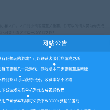
加小镇人口。人口对小镇发展至关重要，你可以聘请人员为你完成
以尽可能为游客打造一场梦幻之旅！
网站公告
色之一是双人合作模式，你可以在该模式下畅玩所有内容！双人模式不仅包括单人模
线。《Spirit of the Island》中内置资源共享功能，这意味
没有我想玩的游戏？可以联系客服代找游戏更新！
的资源与他人共享，这简直太棒了！赶快携好友一起开启冒险之旅
造商店，向游客出售农产品；在广阔的群岛中寻找宝藏；同时发现
站每周更新几十款游戏，游戏版本同步更新至最新版
天右侧签到可以获得积分，收藏本站不迷路
次下载游戏先看单机游戏安装视频教程
可供玩家探索的独特岛屿，每座小岛上都生活着不同的动物群，你需要穿过重重危
通用户登录本站即可免费下载3000+款精品游戏
民和生物已被历史遗忘，但这里却留下了由远古生物守卫的神秘洞
天秘密？探索洞穴会给你带来丰厚的奖励，并帮助你实现最终目