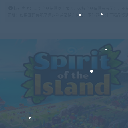
特别声明：原创产品提供以上服务，破解产品仅供参考学习，不
正版！如果源码侵犯了您的利益请留言告知！闲时游-专注于精品资源分享https: