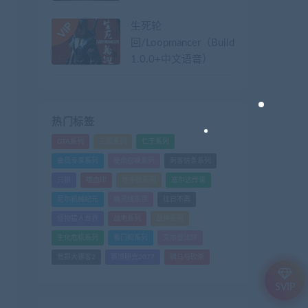
生死轮
回/Loopmancer（Build.9107387-
1.0.0+中文语音）
热门标签
GTA系列
三国系列
仁王系列
会员专享系列
使命召唤系列
刺客信条系列
只狼
嗜血印
地平线系列
塞尔达传说
尼尔机械纪元
幽灵线东京
往日不再
怪物猎人世界
战地系列
战神系列
生化危机系列
看门狗系列
艾尔登法环
荒野大镖客2
赛博朋克2077
骑马与砍杀
SVIP