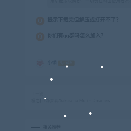
用引起版权纠纷，一切责任均由使用者承担
提示下载完但解压或打开不了？
你们有qq群吗怎么加入？
小编
钻石
上一篇
樱之杜+净梦者/Sakura no Mori + Dreamers
相关推荐