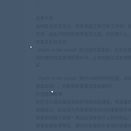
初来乍到
岛屿生活充实无比，赶快拿起工具开始工作吧！
农场，由此开始你的热带冒险之旅。还在等什么
丰富多彩的活动
《Spirit of the Island》的活动丰
同时缩短完成事项所需时间，让你的新生活变得
《Spirit of the Island》提供10种
游戏实现）。你能熟练掌握这些技能吗？
打造旅游胜地
你还可以通过建造高档商场和地标建筑，将温馨
会越发达，这会成为你探索其他岛屿的重要经济
但要如何吸引游客？商店应该售卖什么样的商品
或者是建造博物馆，展示你在冒险中发现的宝藏