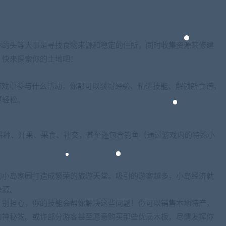
你的头等大事是寻找食物来源和稳定的住所，同时收集资源来修建
，快来探索你的土地吧！
富多彩！无论在游戏中参与什么活动，你都可以获得经验、精进技能、解锁新食谱，
更轻松。
独特的技能，如耕种、开采、采食、社交，甚至还包含钓鱼（通过游戏内的特殊小
的小岛家园打造成繁荣的旅游天堂。吸引的游客越多，小岛经济就
来源。
？别担心，你的技能会帮你解决这些问题！你可以销售本地特产，
和神秘物。或许部分游客甚至愿意购买那些优质木板。尽情发挥你