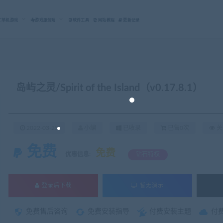
C单机游戏
游戏服务端
软件工具
网站教程
更新记录
岛屿之灵/Spirit of the Island（v0.17.8.1）
2022-03-25
小编
已收录
已售0次
关
免费
免费
优惠信息:
钻石特权
登录后下载
暂无演示
免费售后咨询
免费安装指导
付费安装主题
付