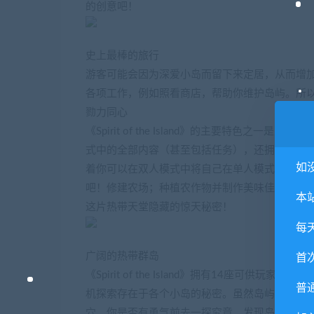
的创意吧！
史上最棒的旅行
游客可能会因为深爱小岛而留下来定居，从而增
各项工作，例如照看商店，帮助你维护岛屿。所
勠力同心
《Spirit of the Island》的主要特
式中的全部内容（甚至包括任务），还拥有独一无二的故事
如
着你可以在双人模式中将自己在单人模式下发现
吧！修建农场；种植农作物并制作美味佳肴；建
本
这片热带天堂隐藏的惊天秘密！
每
广阔的热带群岛
首
《Spirit of the Island》拥有14座
普
机探索存在于各个小岛的秘密。虽然岛屿上的居
穴。你是否有勇气前去一探究竟，发现岛屿的惊