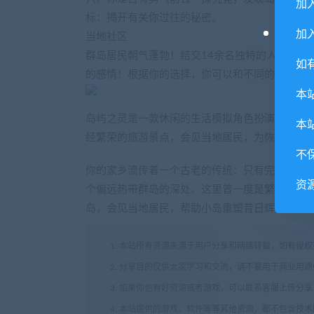
加
标：揭开有关你过往的秘密。
加入
当地社区
群岛居民朝气蓬勃！结交14余名独特的人物，每
如
的感情！根据你的选择，你可以和不同的NPC谈
本
岛屿之灵是一款休闲的生活模拟角色扮演游戏。
本
经繁荣的旅游景点，会见当地居民，为恢复城镇以
不
你的家乡流传着一个古老的传统：只有完成探索
资
个偏远热带群岛的深处。这里曾一度是繁荣的旅
岛，会见当地居民，帮助小岛重塑昔日辉煌……同
1. 本站所有资源来源于用户分享和网络转载，如有侵
2. 分享目的仅供大家学习和交流，请不要用于商业用途
3. 如果你也有好资源或者游戏，可以联系客服上传分
4. 本站提供的游戏、软件等等其他资源，都不包含技