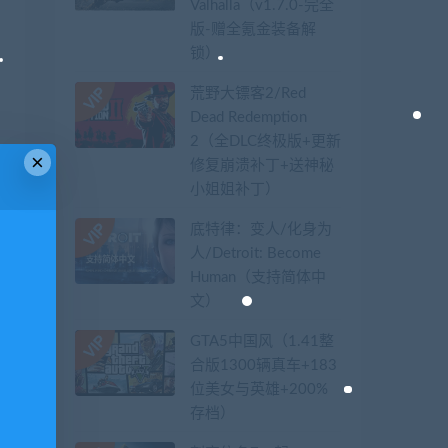
Valhalla（v1.7.0-完全
版-赠全氪金装备解
锁）​
荒野大镖客2/Red
Dead Redemption
2（全DLC终极版+更新
×
修复崩溃补丁+送神秘
小姐姐补丁）
底特律：变人/化身为
人/Detroit: Become
Human（支持简体中
文）
GTA5中国风（1.41整
合版1300辆真车+183
位美女与英雄+200%
存档）