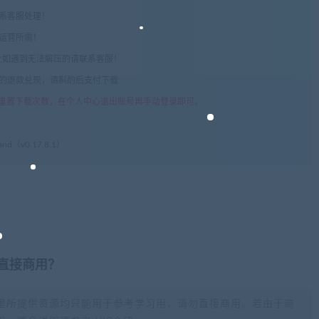
联系客服处理！
常运营所需！
com",如遇到无法解压的请联系客服！
由的退款兑现，请斟酌后支付下载
重置下载次数，在个人中心退出账号再手动登录即可。
land（v0.17.8.1）
否直接商用？
里所提供资源均只能用于参考学习用，请勿直接商用。若由于商