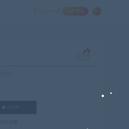
注册/登录
升级SVIP
。
822
注822次
QQ咨询
费BUG修复