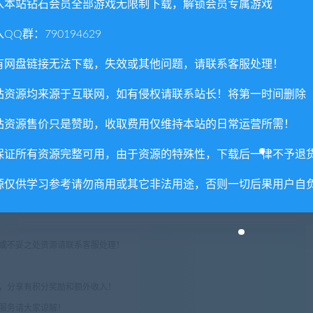
入本站钻石会员全部游戏无限制下载，解锁会员专属游戏
QQ群：790194629
个人都有不同的个性和怪癖。你甚至可以和游戏人物发展一段浪漫
有网盘链接无法下载，失效或其他问题，请联系客服处理！
恋爱甚至与之结婚，最终举办一场盛大的婚礼！
站资源均来源于互联网，如有侵权请联系站长！将第一时间删除
这个故事发生在一个遥远的热带岛屿上。踏上漫长的旅程，探索曾
站资源售价只是赞助，收取费用仅维持本站的日常运营所需！
前的繁荣做出贡献，并一步一步地揭开你过去的秘密!
保证所有资源完整可用，由于资源的特殊性，下载后一律不予退
之旅才算通过了成人礼的考验，从稚嫩迈向成熟。你的冒险始于一
源仅供学习参考请勿商用或其它非法用途，否则一切后果用户自
游胜地，如今却寥无人烟，你的任务就是助力小岛复兴！探索群
时揭开有关你过往的秘密！
权或不妥之处资源请联系客服处理！
!
享，分享有积分奖励和额外收入！
术服务请大家谅解！