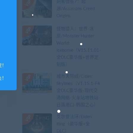
刺客信条7：起
源/Assassins Creed
Origins
怪物猎人：世界-冰
原/Monster Hunter
World:
Iceborne（V15.11.01-
全DLC豪华版+世界定
制版）
货！
城市天际线/Cities:
负！
Skylines（V1.15.1-F4
全DLC豪华版-现代交
通网络-火车站地铁站-
日落港口-韩国之心）
艾尔登法环/Elden
Ring（豪华版+全
DLC）