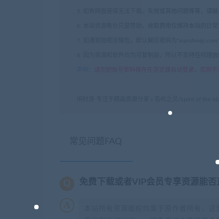
5. 如有网盘链接无法下载、失效或其他问题等等，请
6. 本站资源售价只是赞助，收取费用仅维持本站的日
7. 如遇到加密压缩包，默认解压密码为"xianshivip.
8. 因为资源和软件均为可复制品，所以不支持任何理
声明
：
请勿把账号密码保存在浏览器自动登录，否则不
闲时游-专注于精品资源分享
»
岛屿之灵/Spirit of the Is
常见问题FAQ
免费下载或者VIP会员专享资源能
本站所有资源版权均属于原作者所有，这