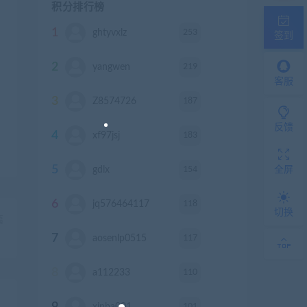
积分排行榜
1
253
ghtyvxlz
积分
签到
2
219
yangwen
积分
客服
3
187
Z8574726
积分
反馈
4
183
xf97jsj
积分
5
154
gdlx
积分
全屏
6
118
jq576464117
积分
切换
篇
）
7
117
aosenlp0515
积分
8
110
a112233
积分
9
101
xinba001
积分