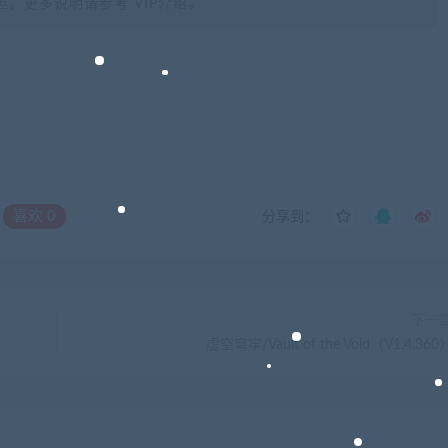
。更多说明请参考 VIP介绍。
喜欢
0
分享到：
下一
虚空穹牢/Vault of the Void（V1.4.360