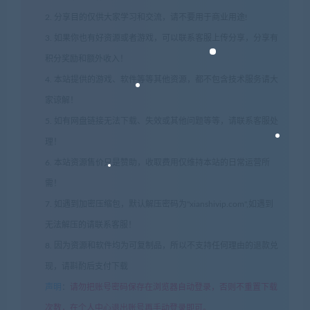
2. 分享目的仅供大家学习和交流，请不要用于商业用途!
3. 如果你也有好资源或者游戏，可以联系客服上传分享，分享有
积分奖励和额外收入！
4. 本站提供的游戏、软件等等其他资源，都不包含技术服务请大
家谅解！
5. 如有网盘链接无法下载、失效或其他问题等等，请联系客服处
理！
6. 本站资源售价只是赞助，收取费用仅维持本站的日常运营所
需！
7. 如遇到加密压缩包，默认解压密码为"xianshivip.com",如遇到
无法解压的请联系客服！
8. 因为资源和软件均为可复制品，所以不支持任何理由的退款兑
现，请斟酌后支付下载
声明
：
请勿把账号密码保存在浏览器自动登录，否则不重置下载
次数，在个人中心退出账号再手动登录即可。