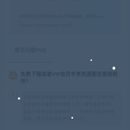
闲时游-专注于精品资源分享
»
警察模拟器：巡警/Police
Simulator: Patrol Officers（v2.0.0）
常见问题FAQ
免费下载或者VIP会员专享资源能否直接商
用？
本站所有资源版权均属于原作者所有，这里所提
供资源均只能用于参考学习用，请勿直接商用。
若由于商用引起版权纠纷，一切责任均由使用者
承担。更多说明请参考 VIP介绍。