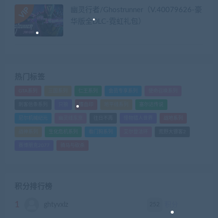
幽灵行者/Ghostrunner（V.40079626-豪
华版全DLC-霓虹礼包）
热门标签
GTA系列
三国系列
仁王系列
会员专享系列
使命召唤系列
刺客信条系列
只狼
嗜血印
地平线系列
塞尔达传说
尼尔机械纪元
幽灵线东京
往日不再
怪物猎人世界
战地系列
战神系列
生化危机系列
看门狗系列
艾尔登法环
荒野大镖客2
赛博朋克2077
骑马与砍杀
积分排行榜
1
252
ghtyvxlz
积分