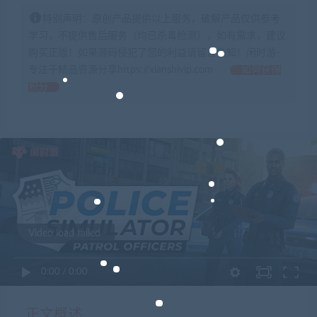
特别声明：原创产品提供以上服务，破解产品仅供参考
学习，不提供售后服务（均已杀毒检测），如有需求，建议
购买正版！如果源码侵犯了您的利益请留言告知！闲时游-
专注于精品资源分享https://xianshivip.com
如何获得
积分
Video load failed
0:00
/
0:00
正文概述