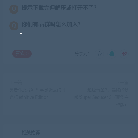
提示下载完但解压或打开不了？
你们有qq群吗怎么加入？
喜欢
0
分享到：
上一篇
下一篇
勇者斗恶龙XI S 寻觅逝去的时
超级情圣3：最终的诱
光/Definitive Edition
惑/Super Seducer 3（豪华完
整版）
相关推荐