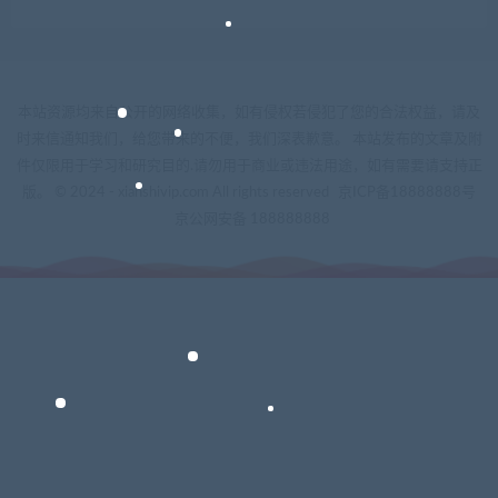
本站资源均来自公开的网络收集，如有侵权若侵犯了您的合法权益，请及
时来信通知我们，给您带来的不便，我们深表歉意。 本站发布的文章及附
件仅限用于学习和研究目的.请勿用于商业或违法用途，如有需要请支持正
版。 © 2024 - xianshivip.com All rights reserved
京ICP备18888888号
京公网安备 188888888