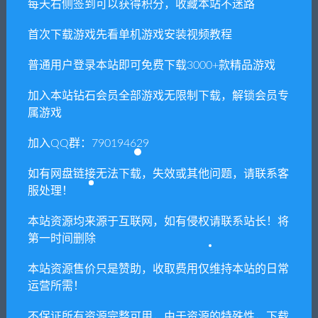
每天右侧签到可以获得积分，收藏本站不迷路
单机游戏修改器（免费使用）
支持上万款单机游戏修改，功能强大。
首次下载游戏先看单机游戏安装视频教程
立即查看
普通用户登录本站即可免费下载3000+款精品游戏
加入本站钻石会员全部游戏无限制下载，解锁会员专
属游戏
网盘不限速工具（推荐）
加入QQ群：790194629
支持批量高速下载，无需网盘客户端。
如有网盘链接无法下载，失效或其他问题，请联系客
服处理！
立即查看
本站资源均来源于互联网，如有侵权请联系站长！将
第一时间删除
本站资源售价只是赞助，收取费用仅维持本站的日常
单机游戏安装教程（必看）
运营所需！
保姆级视频教程+图文教程
不保证所有资源完整可用，由于资源的特殊性，下载