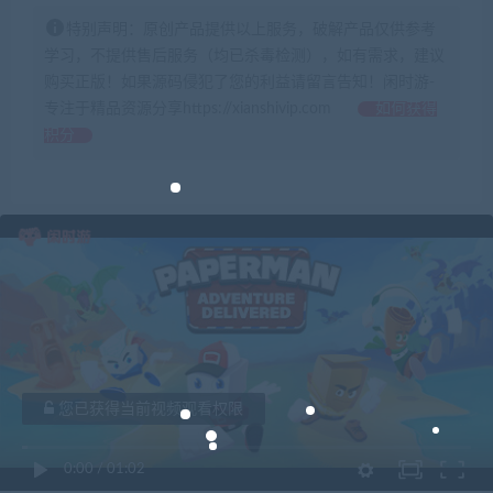
特别声明：原创产品提供以上服务，破解产品仅供参考
学习，不提供售后服务（均已杀毒检测），如有需求，建议
购买正版！如果源码侵犯了您的利益请留言告知！闲时游-
专注于精品资源分享https://xianshivip.com
如何获得
积分
您已获得当前视频观看权限
0:00
/
01:02