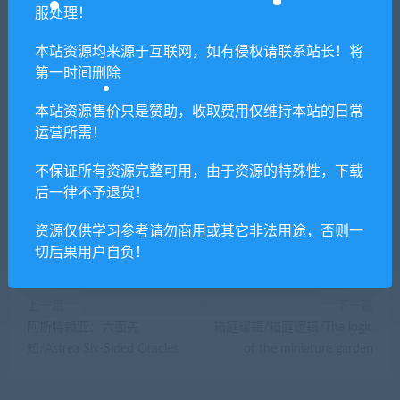
若由于商用引起版权纠纷，一切责任均由使用者
服处理！
承担。更多说明请参考 VIP介绍。
本站资源均来源于互联网，如有侵权请联系站长！将
第一时间删除
提示下载完但解压或打开不了？
本站资源售价只是赞助，收取费用仅维持本站的日常
运营所需！
你们有qq群吗怎么加入？
不保证所有资源完整可用，由于资源的特殊性，下载
后一律不予退货！
喜欢
0
分享到：
资源仅供学习参考请勿商用或其它非法用途，否则一
切后果用户自负！
上一篇
下一篇
阿斯特赖亚：六面先
箱庭耀辑/箱庭逻辑/The logic
知/Astrea Six-Sided Oracles
of the miniature garden