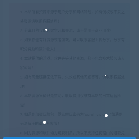
1. 本站所有资源来源于用户分享和网络转载，如有侵权或不妥之
处资源请联系客服处理！
2. 分享目的仅供大家学习和交流，请不要用于商业用途!
3. 如果你也有好资源或者游戏，可以联系客服上传分享，分享有
积分奖励和额外收入！
4. 本站提供的游戏、软件等等其他资源，都不包含技术服务请大
家谅解！
5. 如有网盘链接无法下载、失效或其他问题等等，请联系客服处
理！
6. 本站资源售价只是赞助，收取费用仅维持本站的日常运营所
需！
7. 如遇到加密压缩包，默认解压密码为"xianshivip.com",如遇到
无法解压的请联系客服！
8. 因为资源和软件均为可复制品，所以不支持任何理由的退款兑