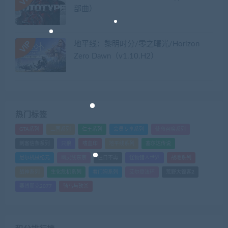
部曲）
地平线：黎明时分/零之曙光/Horizon
Zero Dawn（v1.10.H2）
热门标签
GTA系列
三国系列
仁王系列
会员专享系列
使命召唤系列
刺客信条系列
只狼
嗜血印
地平线系列
塞尔达传说
尼尔机械纪元
幽灵线东京
往日不再
怪物猎人世界
战地系列
战神系列
生化危机系列
看门狗系列
艾尔登法环
荒野大镖客2
赛博朋克2077
骑马与砍杀