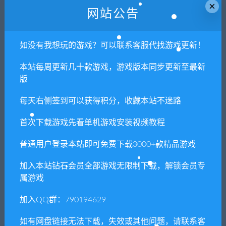
×
现，请斟酌后支付下载
网站公告
声明
：
请勿把账号密码保存在浏览器自动登录，否则不重置下载
次数，在个人中心退出账号再手动登录即可。
如没有我想玩的游戏？可以联系客服代找游戏更新！
本站每周更新几十款游戏，游戏版本同步更新至最新
闲时游-专注于精品资源分享
»
纸人：邮递冒险/Paperman
版
Adventure Delivered
每天右侧签到可以获得积分，收藏本站不迷路
首次下载游戏先看单机游戏安装视频教程
常见问题FAQ
普通用户登录本站即可免费下载3000+款精品游戏
加入本站钻石会员全部游戏无限制下载，解锁会员专
免费下载或者VIP会员专享资源能否直接商
属游戏
用？
加入QQ群：790194629
本站所有资源版权均属于原作者所有，这里所提
供资源均只能用于参考学习用，请勿直接商用。
如有网盘链接无法下载，失效或其他问题，请联系客